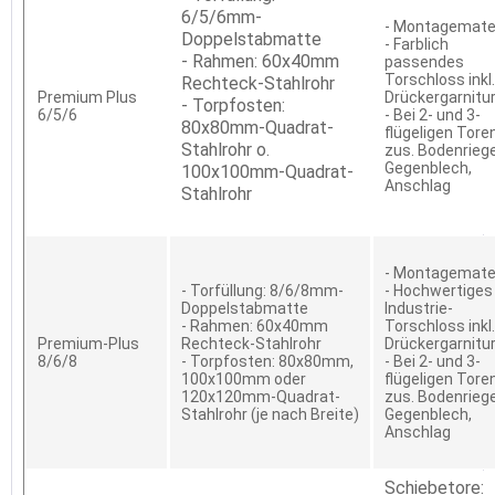
6/5/6mm-
- Montagemater
Doppelstabmatte
- Farblich
- Rahmen: 60x40mm
passendes
Torschloss inkl.
Rechteck-Stahlrohr
Premium Plus
Drückergarnitu
- Torpfosten:
6/5/6
- Bei 2- und 3-
80x80mm-Quadrat-
flügeligen Tore
Stahlrohr o.
zus. Bodenriege
Gegenblech,
100x100mm-Quadrat-
Anschlag
Stahlrohr
- Montagemater
- Torfüllung: 8/6/8mm-
- Hochwertiges
Doppelstabmatte
Industrie-
- Rahmen: 60x40mm
Torschloss inkl.
Premium-Plus
Rechteck-Stahlrohr
Drückergarnitu
8/6/8
- Torpfosten: 80x80mm,
- Bei 2- und 3-
100x100mm oder
flügeligen Tore
120x120mm-Quadrat-
zus. Bodenriege
Stahlrohr (je nach Breite)
Gegenblech,
Anschlag
Schiebetore: