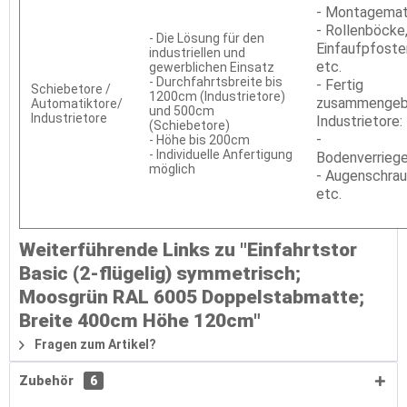
- Montagemat
- Rollenböcke
- Die Lösung für den
Einfaufpfoste
industriellen und
etc.
gewerblichen Einsatz
- Durchfahrtsbreite bis
- Fertig
Schiebetore /
1200cm (Industrietore)
zusammengeb
Automatiktore/
und 500cm
Industrietore
Industrietore:
(Schiebetore)
-
- Höhe bis 200cm
- Individuelle Anfertigung
Bodenverrieg
möglich
- Augenschra
etc.
Weiterführende Links zu "Einfahrtstor
Basic (2-flügelig) symmetrisch;
Moosgrün RAL 6005 Doppelstabmatte;
Breite 400cm Höhe 120cm"
Fragen zum Artikel?
Zubehör
6