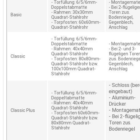
- Torfüllung: 6/5/6mm-
- Montagemater
Doppelstabmatte
- Bei 2-flügelig
- Rahmen: 30x30mm
Toren zus.
Basic
Quadrat-Stahlrohr
Bodenriegel,
- Torpfosten: 60x60mm-
Gegenblech,
Quadrat-Stahlrohr
Anschlag
- Torfüllung: 6/5/6mm-
Doppelstabmatte
- Montagemater
- Rahmen: 40x40mm
- Bei 2- und 3-
Quadrat-Stahlrohr
flügeligen Tore
Classic
- Torpfosten: 80x80mm-
zus. Bodenriege
Quadrat-Stahlrohr bzw.
Gegenblech,
100x100mm Quadrat-
Anschlag
Stahlrohr
- Schloss (ber
eingebaut)
- Torfüllung: 6/5/6mm-
- Aluminium-
Doppeltabmatte
- Rahmen: 40x40mm
Drücker
Quadrat-Stahlrohr
- Montagemat
Classic Plus
- Torpfosten 60x60mm-
- Bei 2-flügeli
Quadrat-Stahlrohr bzw.
Toren zus.
80x80mm Quadrat-
Stahlrohr
Bodenriegel