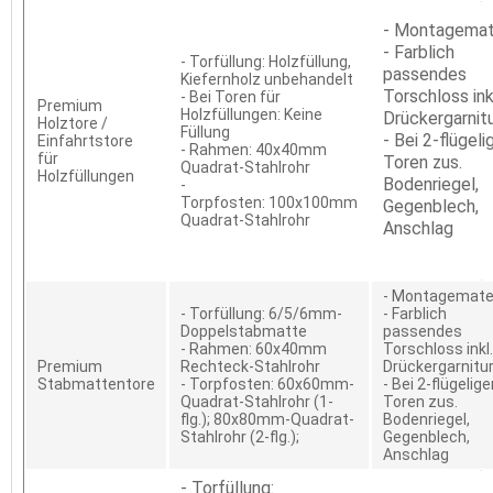
- Montagemat
- Farblich
- Torfüllung: Holzfüllung,
passendes
Kiefernholz unbehandelt
Torschloss ink
- Bei Toren für
Premium
Holzfüllungen: Keine
Drückergarnit
Holztore /
Füllung
- Bei 2-flügeli
Einfahrtstore
- Rahmen: 40x40mm
für
Toren zus.
Quadrat-Stahlrohr
Holzfüllungen
Bodenriegel,
-
Torpfosten: 100x100mm
Gegenblech,
Quadrat-Stahlrohr
Anschlag
- Montagemater
- Torfüllung: 6/5/6mm-
- Farblich
Doppelstabmatte
passendes
- Rahmen: 60x40mm
Torschloss inkl.
Premium
Rechteck-Stahlrohr
Drückergarnitu
Stabmattentore
- Torpfosten: 60x60mm-
- Bei 2-flügelig
Quadrat-Stahlrohr (1-
Toren zus.
flg.); 80x80mm-Quadrat-
Bodenriegel,
Stahlrohr (2-flg.);
Gegenblech,
Anschlag
- Torfüllung: