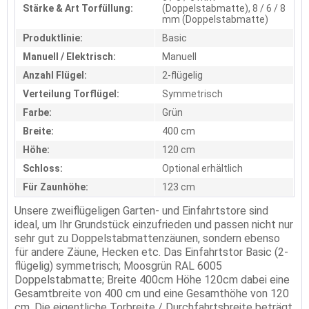
Stärke & Art Torfüllung:
(Doppelstabmatte), 8 / 6 / 8
mm (Doppelstabmatte)
Produktlinie:
Basic
Manuell / Elektrisch:
Manuell
Anzahl Flügel:
2-flügelig
Verteilung Torflügel:
Symmetrisch
Farbe:
Grün
Breite:
400 cm
Höhe:
120 cm
Schloss:
Optional erhältlich
Für Zaunhöhe:
123 cm
Unsere zweiflügeligen Garten- und Einfahrtstore sind
ideal, um Ihr Grundstück einzufrieden und passen nicht nur
sehr gut zu Doppelstabmattenzäunen, sondern ebenso
für andere Zäune, Hecken etc. Das Einfahrtstor Basic (2-
flügelig) symmetrisch; Moosgrün RAL 6005
Doppelstabmatte; Breite 400cm Höhe 120cm dabei eine
Gesamtbreite von 400 cm und eine Gesamthöhe von 120
cm. Die eigentliche Torbreite / Durchfahrtsbreite beträgt