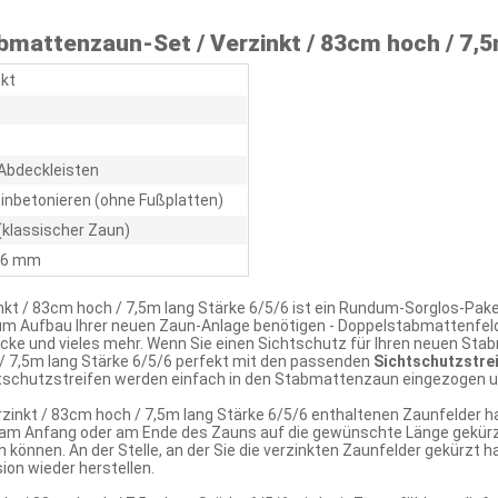
mattenzaun-Set / Verzinkt / 83cm hoch / 7,5m
nkt
Abdeckleisten
inbetonieren (ohne Fußplatten)
(klassischer Zaun)
/ 6 mm
t / 83cm hoch / 7,5m lang Stärke 6/5/6 ist ein Rundum-Sorglos-Pake
zum Aufbau Ihrer neuen Zaun-Anlage benötigen - Doppelstabmattenfel
cke und vieles mehr. Wenn Sie einen Sichtschutz für Ihren neuen S
/ 7,5m lang Stärke 6/5/6 perfekt mit den passenden
Sichtschutzstrei
tschutzstreifen werden einfach in den Stabmattenzaun eingezogen un
zinkt / 83cm hoch / 7,5m lang Stärke 6/5/6 enthaltenen Zaunfelder h
am Anfang oder am Ende des Zauns auf die gewünschte Länge gekürzt
 können. An der Stelle, an der Sie die verzinkten Zaunfelder gekürzt 
on wieder herstellen.