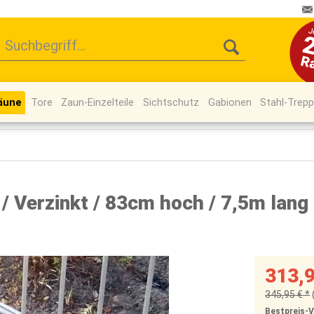
äune
Tore
Zaun-Einzelteile
Sichtschutz
Gabionen
Stahl-Trep
 Verzinkt / 83cm hoch / 7,5m lang
313,9
345,95 € *
Bestpreis-