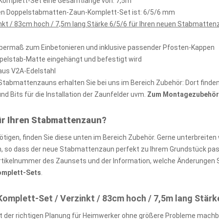
n-Komplett-Set eine Gesamtlänge von: 7,5m
kten Doppelstabmatten-Zaun-Komplett-Set ist: 6/5/6 mm
kt / 83cm hoch / 7,5m lang Stärke 6/5/6 für Ihren neuen Stabmatten
Übermaß zum Einbetonieren und inklusive passender Pfosten-Kappen
ppelstab-Matte eingehängt und befestigt wird
aus V2A-Edelstahl
abmattenzauns erhalten Sie bei uns im Bereich Zubehör: Dort finden 
 Bits für die Installation der Zaunfelder uvm.
Zum Montagezubehör 
ür Ihren Stabmattenzaun?
igen, finden Sie diese unten im Bereich Zubehör. Gerne unterbreiten 
so dass der neue Stabmattenzaun perfekt zu Ihrem Grundstück passt
rtikelnummer des Zaunsets und der Information, welche Änderungen S
Komplett-Sets
.
plett-Set / Verzinkt / 83cm hoch / 7,5m lang Stärk
 der richtigen Planung für Heimwerker ohne größere Probleme machb