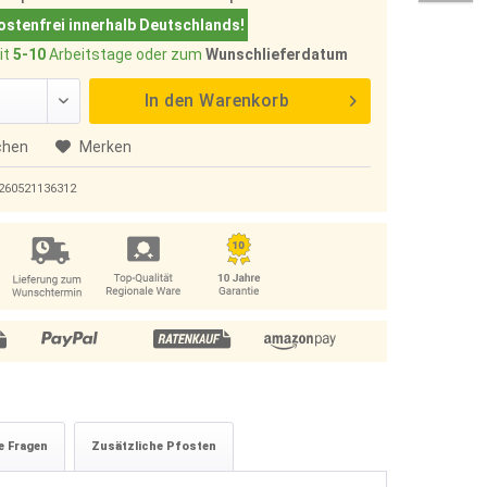
stenfrei innerhalb Deutschlands!
it
5-10
Arbeitstage oder zum
Wunschlieferdatum
In den
Warenkorb
chen
Merken
260521136312
e Fragen
Zusätzliche Pfosten