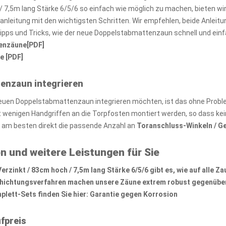
 7,5m lang Stärke 6/5/6 so einfach wie möglich zu machen, bieten w
zanleitung mit den wichtigsten Schritten. Wir empfehlen, beide Anlei
Tipps und Tricks, wie der neue Doppelstabmattenzaun schnell und ein
tenzäune[PDF]
e [PDF]
tenzaun integrieren
euen Doppelstabmattenzaun integrieren möchten, ist das ohne Probl
wenigen Handgriffen an die Torpfosten montiert werden, so dass kei
e am besten direkt die passende Anzahl an
Toranschluss-Winkeln / G
n und weitere Leistungen für Sie
zinkt / 83cm hoch / 7,5m lang Stärke 6/5/6 gibt es, wie auf alle
Za
chichtungsverfahren machen unsere Zäune extrem robust gegenüber
lett-Sets finden Sie hier:
Garantie gegen Korrosion
fpreis