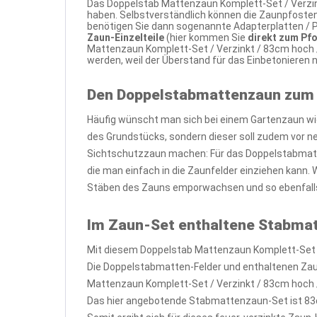
Das Doppelstab Mattenzaun Komplett-Set / Verzink
haben. Selbstverständlich können die Zaunpfosten
benötigen Sie dann sogenannte Adapterplatten / P
Zaun-Einzelteile
(hier kommen Sie
direkt zum Pf
Mattenzaun Komplett-Set / Verzinkt / 83cm hoch 
werden, weil der Überstand für das Einbetonieren
Den Doppelstabmattenzaun zum
Häufig wünscht man sich bei einem Gartenzaun wie
des Grundstücks, sondern dieser soll zudem vor 
Sichtschutzzaun machen: Für das Doppelstabmatte
die man einfach in die Zaunfelder einziehen kann.
Stäben des Zauns emporwachsen und so ebenfalls
Im Zaun-Set enthaltene Stabma
Mit diesem Doppelstab Mattenzaun Komplett-Set / 
Die Doppelstabmatten-Felder und enthaltenen Zau
Mattenzaun Komplett-Set / Verzinkt / 83cm hoch / 
Das hier angebotende Stabmattenzaun-Set ist 83