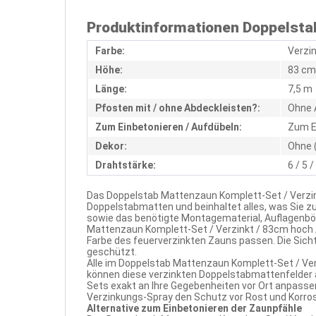
Produktinformationen Doppelstab
Farbe:
Verzi
Höhe:
83 cm
Länge:
7,5 m
Pfosten mit / ohne Abdeckleisten?:
Ohne 
Zum Einbetonieren / Aufdübeln:
Zum E
Dekor:
Ohne 
Drahtstärke:
6 / 5 
Das Doppelstab Mattenzaun Komplett-Set / Verzink
Doppelstabmatten und beinhaltet alles, was Sie 
sowie das benötigte Montagematerial, Auflagenbö
Mattenzaun Komplett-Set / Verzinkt / 83cm hoch 
Farbe des feuerverzinkten Zauns passen. Die Sich
geschützt.
Alle im Doppelstab Mattenzaun Komplett-Set / Ver
können diese verzinkten Doppelstabmattenfelder 
Sets exakt an Ihre Gegebenheiten vor Ort anpassen
Verzinkungs-Spray den Schutz vor Rost und Korrosi
Alternative zum Einbetonieren der Zaunpfähle