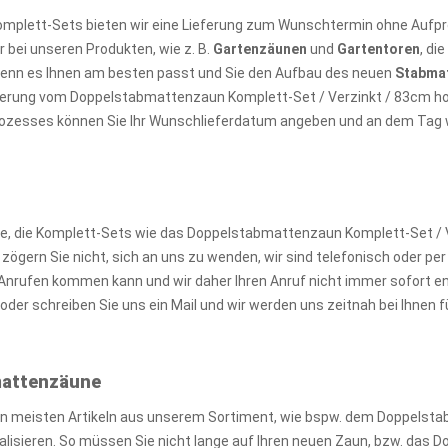
omplett-Sets bieten wir eine Lieferung zum Wunschtermin ohne Aufpre
 bei unseren Produkten, wie z. B.
Gartenzäunen
und
Gartentoren
, di
wenn es Ihnen am besten passt und Sie den Aufbau des neuen
Stabma
ieferung vom Doppelstabmattenzaun Komplett-Set / Verzinkt / 83cm ho
prozesses können Sie Ihr Wunschlieferdatum angeben und an dem Tag wir
 die Komplett-Sets wie das Doppelstabmattenzaun Komplett-Set / Ve
gern Sie nicht, sich an uns zu wenden, wir sind telefonisch oder per M
nrufen kommen kann und wir daher Ihren Anruf nicht immer sofort e
der schreiben Sie uns ein Mail und wir werden uns zeitnah bei Ihnen
bmattenzäune
en meisten Artikeln aus unserem Sortiment, wie bspw. dem Doppelst
realisieren. So müssen Sie nicht lange auf Ihren neuen Zaun, bzw. da