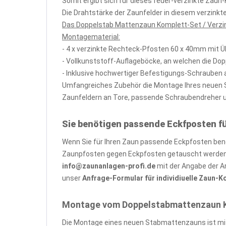
Somit ergibt sich für dieses feuer-verzinkte Zau
Die Drahtstärke der Zaunfelder in diesem verzin
Das Doppelstab Mattenzaun Komplett-Set / Verzin
Montagematerial:
- 4 x verzinkte Rechteck-Pfosten 60 x 40mm mit 
- Vollkunststoff-Auflageböcke, an welchen die Do
- Inklusive hochwertiger Befestigungs-Schrauben 
Umfangreiches Zubehör die Montage Ihres neuen St
Zaunfeldern an Tore, passende Schraubendreher und
Sie benötigen passende Eckfposten f
Wenn Sie für Ihren Zaun passende Eckpfosten benöt
Zaunpfosten gegen Eckpfosten getauscht werden, 
info@zaunanlagen-profi.de
mit der Angabe der A
unser
Anfrage-Formular für individiuelle Zaun-
Montage vom Doppelstabmattenzaun Kom
Die Montage eines neuen Stabmattenzauns ist mit