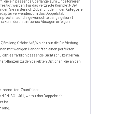
rt, die ein passende Überlänge zum Einbetonieren
festigt werden. Für das verzinkte Komplett-Set
nden Sie im Bereich Zubehör oder in der
Kategorie
nadapter verwenden, um das Doppelstab
aunpfosten auf die gewünschte Länge gekürzt
uns kann durch einfaches Absägen erfolgen.
5m lang Stärke 6/5/6 nicht nur die Einfriedung
man mit wenigen Handgriffen einen perfekten
 gibt es farblich passende
Sichtschutzstreifen
,
terpflanzen zu den beliebten Optionen, die an den
lstabmatten-Zaunfelder.
IN EN ISO 1461, womit das Doppelstab
t ist.
 lang.