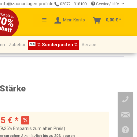
info@zaunanlagen-profi.de
02872 - 918100
Service/Hilfe
Mein Konto
0,00 € *
pen
Zubehör
% Sonderposten %
Service
 Stärke
5 € *
(9,25% Ersparnis zum alten Preis)
Versprechen
& zusätzlich
bis zu 20%
sparen