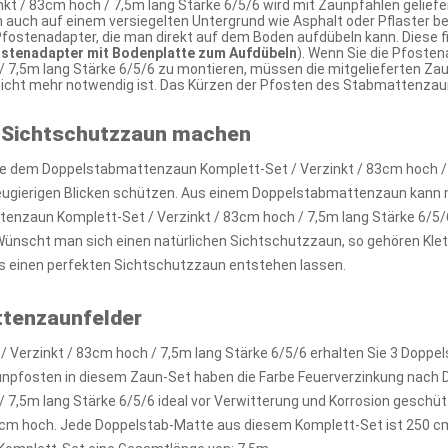
t / 83cm hoch / 7,5m lang Stärke 6/5/6 wird mit Zaunpfählen geliefe
 auch auf einem versiegelten Untergrund wie Asphalt oder Pflaster be
fostenadapter, die man direkt auf dem Boden aufdübeln kann. Diese fi
ostenadapter mit Bodenplatte zum Aufdübeln
). Wenn Sie die Pfoste
/ 7,5m lang Stärke 6/5/6 zu montieren, müssen die mitgelieferten Z
 nicht mehr notwendig ist. Das Kürzen der Pfosten des Stabmattenza
 Sichtschutzzaun machen
 dem Doppelstabmattenzaun Komplett-Set / Verzinkt / 83cm hoch / 7,
neugierigen Blicken schützen. Aus einem Doppelstabmattenzaun kann 
nzaun Komplett-Set / Verzinkt / 83cm hoch / 7,5m lang Stärke 6/5/6
 Wünscht man sich einen natürlichen Sichtschutzzaun, so gehören Klet
 einen perfekten Sichtschutzzaun entstehen lassen.
ttenzaunfelder
Verzinkt / 83cm hoch / 7,5m lang Stärke 6/5/6 erhalten Sie 3 Doppe
npfosten in diesem Zaun-Set haben die Farbe Feuerverzinkung nach D
7,5m lang Stärke 6/5/6 ideal vor Verwitterung und Korrosion geschütz
cm hoch. Jede Doppelstab-Matte aus diesem Komplett-Set ist 250 cm