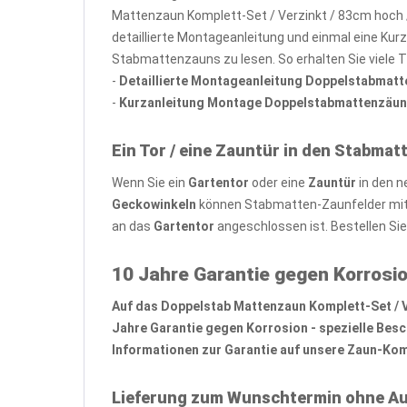
Mattenzaun Komplett-Set / Verzinkt / 83cm hoch /
detaillierte Montageanleitung und einmal eine Kur
Stabmattenzauns zu lesen. So erhalten Sie viele 
-
Detaillierte Montageanleitung Doppelstabmat
-
Kurzanleitung Montage Doppelstabmattenzäun
Ein Tor / eine Zauntür in den Stabmat
Wenn Sie ein
Gartentor
oder eine
Zauntür
in den n
Geckowinkeln
können Stabmatten-Zaunfelder mit 
an das
Gartentor
angeschlossen ist. Bestellen Si
10 Jahre Garantie gegen Korrosio
Auf das Doppelstab Mattenzaun Komplett-Set / Ver
Jahre Garantie gegen Korrosion - spezielle Bes
Informationen zur Garantie auf unsere Zaun-Komp
Lieferung zum Wunschtermin ohne Au