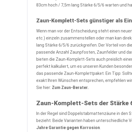
83cm hoch / 7,5m lang Stärke 6/5/6 warten und hab
Zaun-Komplett-Sets günstiger als Ein
Wenn man vor der Entscheidung steht einen neuen 
etc.) einzeln zusammenstellen oder man kan dire
lang Stärke 6/5/6 zurückgreifen. Der Vorteil von 
passende Anzahl Zaunpfosten, Zaunfelder und das
bieten die Zaun-Komplett-Sets auch preislich eine
perfekt kalkuliert, um es unseren Kunden besond
das passende Zaun-Komplettpaket. Ein Tipp: Sollt
exakt Ihren Wünschen entsprechen, empfehlen wi
Sie hier:
Zum Zaun-Berater.
Zaun-Komplett-Sets der Stärke 6
In der Regel sind Doppelstabmattenzäune in den S
bezieht. Beide Varianten haben unterschiedliche Vo
Jahre Garantie gegen Korrosion
.