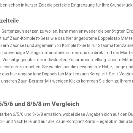
en schon in kurzer Zeit die perfekte Eingrenzung für Ihre Grundstück
zelteile
Gartenzaun setzen zu wollen, kann man entweder die benötigten Einz
kt auf Zaun-Komplett-Sets wie das hier angebotene Doppelstab Matte
diesem Zaunset und allgemein von Komplett-Sets für Stabmattenzäune i
 notwendige Motagematerial bekommen und so direkt mit der Montag
n Vorteil gegenüber der individuellen Zusammenstellung. Unsere Mitar
ers einfach zu machen: Sie wählen nur die gewünschte Höhe, Länge un
e das hier angebotene Doppelstab Mattenzaun Komplett-Set / Verzinkt
r unseren Zaun-Berater. Mit wenigen Klicks kommen Sie dort zu Ih
/5/6 und 8/6/8 im Vergleich
tärken 6/5/6 und 8/6/8 erhätlich, wobei diese Angaben sich auf den 
r- und Nachteile und auf alle Zaun-Komplett-Sets – egal ob in der Stä