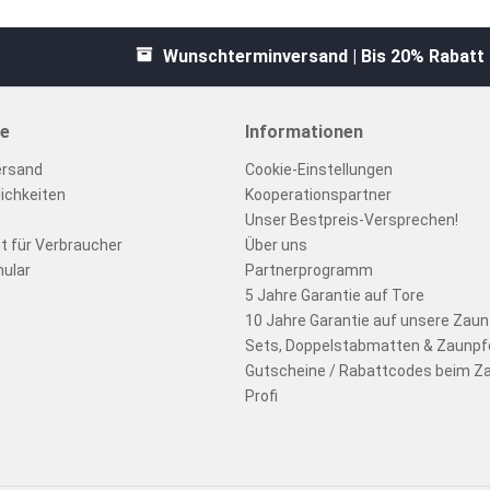
Wunschterminversand | Bis 20% Rabatt
ce
Informationen
ersand
Cookie-Einstellungen
ichkeiten
Kooperationspartner
Unser Bestpreis-Versprechen!
t für Verbraucher
Über uns
ular
Partnerprogramm
5 Jahre Garantie auf Tore
10 Jahre Garantie auf unsere Zau
Sets, Doppelstabmatten & Zaunpf
Gutscheine / Rabattcodes beim Z
Profi