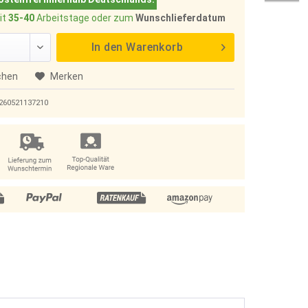
it
35-40
Arbeitstage oder zum
Wunschlieferdatum
In den
Warenkorb
chen
Merken
260521137210