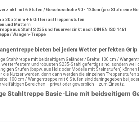
e verzinkt mit 6 Stufen / Geschosshöhe 90 - 120cm (pro Stufe eine
5 x 30 x 3 mm + 6 Gitterrosttreppenstufen
ben und Muttern
treppe aus Stahl S 235 und feuerverzinkt nach DIN EN ISO 1461
reppe / Wangen-Treppe
Wangentreppe bieten bei jedem Wetter perfekten Grip
ige Stahltreppe mit beidseitigem Geländer / Breite: 100 cm / Wangent
em wetterfestem und robusten S235-Stahl gefertigt sind, sondern weil 
ngigen Stufen (bspw. aus Holz oder Modelle mit Steinstufen) können b
ür die Nutzer werden, denn dann werden die einzelnen Treppenstufen zu
reite: 100 cm / Wangentreppe mit 6 Stufen sind dahingegeben bei jed
vielfältigen Bereichen – privat oder gewerblich – zum Einsatz.
ge Stahltreppe Basic-Line mit beidseitigem Gel