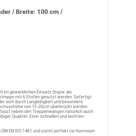
er / Breite: 100 cm /
ch im gewerblichen Einsatz (bspw. als
entreppe mit 6 Stufen genutzt werden. Gefertigt
 der sich durch Langlebigkeit und besondere
 Geschosshöhe von 15-20cm überbrückt werden.
umfasst neben den Treppenwangen natürlich auch
iger Qualität. Einer schnellen und leichten
h DIN EN ISO 1461 und somit perfekt vor Korrosion