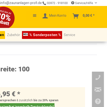
info@zaunanlagen-profi.de
02872 - 918100
Service/Hilfe
Mein Konto
0,00 € *
pen
Zubehör
% Sonderposten %
Service
reite: 100
,95 € *
Versprechen
& zusätzlich
bis zu 20%
sparen
stenfrei innerhalb Deutschlands!