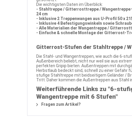
Die wichtigsten Daten im Überblick:
- Stahltreppe / Gitterrosttreppe / Wangentrepp
24 cm
- Inklusive 2 Treppenwangen aus U-Profil 50 x 21
- Inklusive 4 Befestigungswinkeln sowie Schrau
- Alle Materialien der Wangentreppe / Gitterrost
- Einfache & schnelle Montage der Gitterrost-T
Gitterrost-Stufen der Stahltreppe / 
Die Stahl- und Wangentreppen, wie auch die 6-stuf
Außenbereich beliebt, nicht nur weil sie aus extr
perfekten Gripip bieten. Außentreppen mit durchgä
Herbstlaub bedeckt sind, schnell zu einer Gefahr f
stufige Stahltreppe mit beidseitigem Geländer / B
Tritt. Daher kommen die Außentreppen aus Stahl in 
Weiterführende Links zu "6-stufi
Wangentreppe mit 6 Stufen"
Fragen zum Artikel?