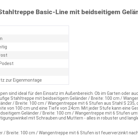
tahltreppe Basic-Line mit beidseitigem Geländ
m
itig
rost
Podest
tz zur Eigenmontage
pen sind ideal für den Einsatz im Außenbereich. Ob im Garten oder au
tufige Stahltreppe mit beidseitigem Geländer / Breite: 100 cm / Wang
länder / Breite: 100 cm / Wangentreppe mit 6 Stufen aus Stahl S 235,
eite von 100 cm und eine Tiefe von 24cm. Mit jeder Stufe kann eine
eidseitigem Geländer / Breite: 100 cm / Wangentreppe mit 6 Stufen 
igungswinkel mit Schrauben und Muttern - alles in robuster und langleb
r / Breite: 100 cm / Wangentreppe mit 6 Stufen ist feuerverzinkt nac