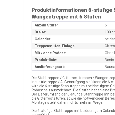
Produktinformationen 6-stufige S
Wangentreppe mit 6 Stufen
Anzahl Stufen:
6
Breite:
100 c
Geländer:
beidse
Treppenstufen-Einlage:
Gitter
Mit / ohne Podest:
Ohne 
Produktlinie:
Basic
Auslieferungsart:
Bausa
Die Stahltreppen / Gitterrosttreppen / Wangentrep
Industrietreppe / Außenaufgang o.ä.) kann die 6-s
wird die 6-stufige Stahltreppe mit beidseitigem Ge
Robustheit auszeichnet. Die Stufen haben eine Br
Der Lieferumfang der 6-stufige Stahltreppe mit b
die Gitterroststufen, sowie die notwendigen Befest
Montage steht daher nichts mehr im Wege.
Die 6-stufige Stahltreppe mit beidseitigem Gelände
geschützt.