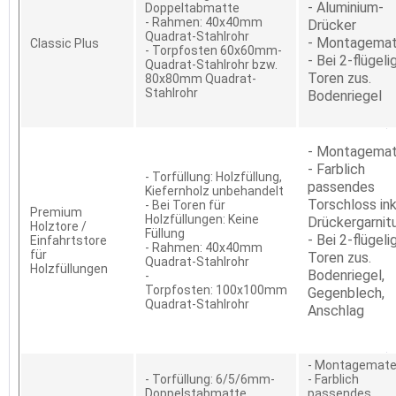
- Aluminium-
Doppeltabmatte
- Rahmen: 40x40mm
Drücker
Quadrat-Stahlrohr
- Montagemat
Classic Plus
- Torpfosten 60x60mm-
- Bei 2-flügeli
Quadrat-Stahlrohr bzw.
Toren zus.
80x80mm Quadrat-
Stahlrohr
Bodenriegel
- Montagemat
- Farblich
- Torfüllung: Holzfüllung,
passendes
Kiefernholz unbehandelt
Torschloss ink
- Bei Toren für
Premium
Holzfüllungen: Keine
Drückergarnit
Holztore /
Füllung
- Bei 2-flügeli
Einfahrtstore
- Rahmen: 40x40mm
für
Toren zus.
Quadrat-Stahlrohr
Holzfüllungen
Bodenriegel,
-
Torpfosten: 100x100mm
Gegenblech,
Quadrat-Stahlrohr
Anschlag
- Montagemater
- Torfüllung: 6/5/6mm-
- Farblich
Doppelstabmatte
passendes