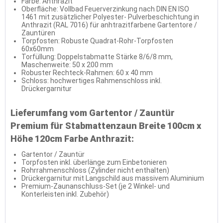
Farbe: Anthrazit
Oberfläche: Vollbad Feuerverzinkung nach DIN EN ISO
1461 mit zusätzlicher Polyester- Pulverbeschichtung in
Anthrazit (RAL 7016) für anhtrazitfarbene Gartentore /
Zauntüren
Torpfosten: Robuste Quadrat-Rohr-Torpfosten
60x60mm
Torfüllung: Doppelstabmatte Stärke 8/6/8 mm,
Maschenweite: 50 x 200 mm
Robuster Rechteck-Rahmen: 60 x 40 mm
Schloss: hochwertiges Rahmenschloss inkl.
Drückergarnitur
Lieferumfang vom Gartentor / Zauntür
Premium für Stabmattenzaun Breite 100cm x
Höhe 120cm Farbe Anthrazit:
Gartentor / Zauntür
Torpfosten inkl. überlänge zum Einbetonieren
Rohrrahmenschloss (Zylinder nicht enthalten)
Drückergarnitur mit Langschild aus massivem Aluminium
Premium-Zaunanschluss-Set (je 2 Winkel- und
Konterleisten inkl. Zubehör)