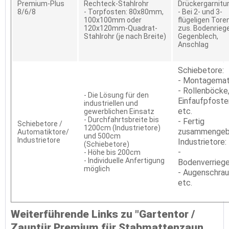
Premium-Plus
Rechteck-Stahlrohr
Drückergarnitu
8/6/8
- Torpfosten: 80x80mm,
- Bei 2- und 3-
100x100mm oder
flügeligen Tore
120x120mm-Quadrat-
zus. Bodenriege
Stahlrohr (je nach Breite)
Gegenblech,
Anschlag
Schiebetore:
- Montagemat
- Rollenböcke
- Die Lösung für den
Einfaufpfoste
industriellen und
etc.
gewerblichen Einsatz
- Durchfahrtsbreite bis
- Fertig
Schiebetore /
1200cm (Industrietore)
zusammengeb
Automatiktore/
und 500cm
Industrietore
Industrietore:
(Schiebetore)
-
- Höhe bis 200cm
- Individuelle Anfertigung
Bodenverrieg
möglich
- Augenschra
etc.
Weiterführende Links zu "Gartentor /
Zauntür Premium für Stabmattenzaun