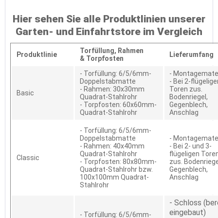
Hier sehen Sie alle Produktlinien unserer
Garten- und Einfahrtstore im Vergleich
Torfüllung,
Rahmen
Produktlinie
Lieferumfang
&
Torpfosten
- Torfüllung: 6/5/6mm-
- Montagemater
Doppelstabmatte
- Bei 2-flügelig
- Rahmen: 30x30mm
Toren zus.
Basic
Quadrat-Stahlrohr
Bodenriegel,
- Torpfosten: 60x60mm-
Gegenblech,
Quadrat-Stahlrohr
Anschlag
- Torfüllung: 6/5/6mm-
Doppelstabmatte
- Montagemater
- Rahmen: 40x40mm
- Bei 2- und 3-
Quadrat-Stahlrohr
flügeligen Tore
Classic
- Torpfosten: 80x80mm-
zus. Bodenriege
Quadrat-Stahlrohr bzw.
Gegenblech,
100x100mm Quadrat-
Anschlag
Stahlrohr
- Schloss (ber
eingebaut)
- Torfüllung: 6/5/6mm-