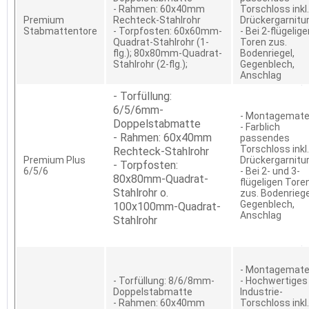
- Rahmen: 60x40mm
Torschloss inkl.
Premium
Rechteck-Stahlrohr
Drückergarnitu
Stabmattentore
- Torpfosten: 60x60mm-
- Bei 2-flügelig
Quadrat-Stahlrohr (1-
Toren zus.
flg.); 80x80mm-Quadrat-
Bodenriegel,
Stahlrohr (2-flg.);
Gegenblech,
Anschlag
- Torfüllung:
6/5/6mm-
- Montagemater
Doppelstabmatte
- Farblich
- Rahmen: 60x40mm
passendes
Torschloss inkl.
Rechteck-Stahlrohr
Premium Plus
Drückergarnitu
- Torpfosten:
6/5/6
- Bei 2- und 3-
80x80mm-Quadrat-
flügeligen Tore
Stahlrohr o.
zus. Bodenriege
Gegenblech,
100x100mm-Quadrat-
Anschlag
Stahlrohr
- Montagemater
- Torfüllung: 8/6/8mm-
- Hochwertiges
Doppelstabmatte
Industrie-
- Rahmen: 60x40mm
Torschloss inkl.