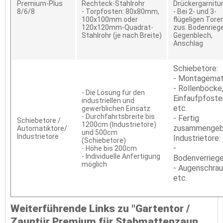
Premium-Plus
Rechteck-Stahlrohr
Drückergarnitu
8/6/8
- Torpfosten: 80x80mm,
- Bei 2- und 3-
100x100mm oder
flügeligen Tore
120x120mm-Quadrat-
zus. Bodenriege
Stahlrohr (je nach Breite)
Gegenblech,
Anschlag
Schiebetore:
- Montagemat
- Rollenböcke
- Die Lösung für den
Einfaufpfoste
industriellen und
etc.
gewerblichen Einsatz
- Durchfahrtsbreite bis
- Fertig
Schiebetore /
1200cm (Industrietore)
zusammengeb
Automatiktore/
und 500cm
Industrietore
Industrietore:
(Schiebetore)
-
- Höhe bis 200cm
- Individuelle Anfertigung
Bodenverrieg
möglich
- Augenschra
etc.
Weiterführende Links zu "Gartentor /
Zauntür Premium für Stabmattenzaun