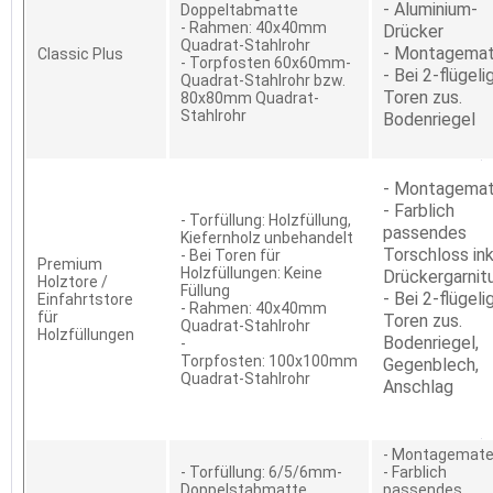
- Aluminium-
Doppeltabmatte
- Rahmen: 40x40mm
Drücker
Quadrat-Stahlrohr
- Montagemat
Classic Plus
- Torpfosten 60x60mm-
- Bei 2-flügeli
Quadrat-Stahlrohr bzw.
Toren zus.
80x80mm Quadrat-
Stahlrohr
Bodenriegel
- Montagemat
- Farblich
- Torfüllung: Holzfüllung,
passendes
Kiefernholz unbehandelt
Torschloss ink
- Bei Toren für
Premium
Holzfüllungen: Keine
Drückergarnit
Holztore /
Füllung
- Bei 2-flügeli
Einfahrtstore
- Rahmen: 40x40mm
für
Toren zus.
Quadrat-Stahlrohr
Holzfüllungen
Bodenriegel,
-
Torpfosten: 100x100mm
Gegenblech,
Quadrat-Stahlrohr
Anschlag
- Montagemater
- Torfüllung: 6/5/6mm-
- Farblich
Doppelstabmatte
passendes