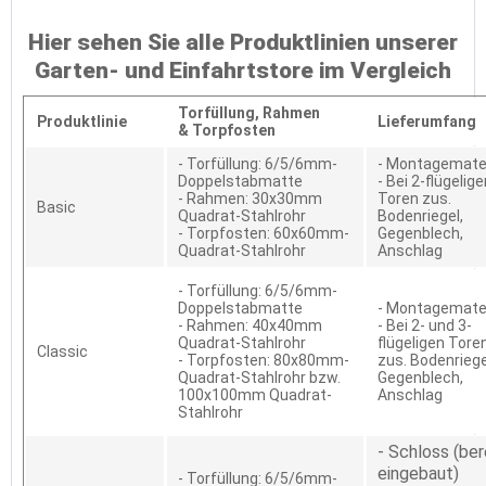
Hier sehen Sie alle Produktlinien unserer
Garten- und Einfahrtstore im Vergleich
Torfüllung,
Rahmen
Produktlinie
Lieferumfang
&
Torpfosten
- Torfüllung: 6/5/6mm-
- Montagemater
Doppelstabmatte
- Bei 2-flügelig
- Rahmen: 30x30mm
Toren zus.
Basic
Quadrat-Stahlrohr
Bodenriegel,
- Torpfosten: 60x60mm-
Gegenblech,
Quadrat-Stahlrohr
Anschlag
- Torfüllung: 6/5/6mm-
Doppelstabmatte
- Montagemater
- Rahmen: 40x40mm
- Bei 2- und 3-
Quadrat-Stahlrohr
flügeligen Tore
Classic
- Torpfosten: 80x80mm-
zus. Bodenriege
Quadrat-Stahlrohr bzw.
Gegenblech,
100x100mm Quadrat-
Anschlag
Stahlrohr
- Schloss (ber
eingebaut)
- Torfüllung: 6/5/6mm-