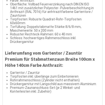
Farbe: Anthrazit
Oberfläche: Vollbad Feuerverzinkung nach DIN EN ISO
1461 mit zusätzlicher Polyester- Pulverbeschichtung in
Anthrazit (RAL 7016) für anhtrazitfarbene Gartentore /
Zauntüren
Torpfosten: Robuste Quadrat-Rohr-Torpfosten
60x60mm
Torfüllung: Doppelstabmatte Stärke 8/6/8 mm,
Maschenweite: 50 x 200 mm
Robuster Rechteck-Rahmen: 60 x 40 mm
Schloss: hochwertiges Rahmenschloss inkl.
Drückergarnitur
Lieferumfang vom Gartentor / Zauntür
Premium für Stabmattenzaun Breite 100cm x
Höhe 140cm Farbe Anthrazit:
Gartentor / Zauntür
Torpfosten inkl. überlänge zum Einbetonieren
Rohrrahmenschloss (Zylinder nicht enthalten)
Drückergarnitur mit Langschild aus massivem Aluminium
Premium-Zaunanschluss-Set (je 2 Winkel- und
Konterleisten inkl. Zubehör)