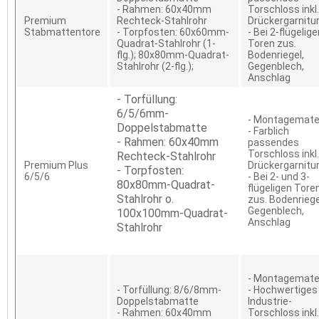
- Rahmen: 60x40mm
Torschloss inkl.
Premium
Rechteck-Stahlrohr
Drückergarnitu
Stabmattentore
- Torpfosten: 60x60mm-
- Bei 2-flügelig
Quadrat-Stahlrohr (1-
Toren zus.
flg.); 80x80mm-Quadrat-
Bodenriegel,
Stahlrohr (2-flg.);
Gegenblech,
Anschlag
- Torfüllung:
6/5/6mm-
- Montagemater
Doppelstabmatte
- Farblich
- Rahmen: 60x40mm
passendes
Torschloss inkl.
Rechteck-Stahlrohr
Premium Plus
Drückergarnitu
- Torpfosten:
6/5/6
- Bei 2- und 3-
80x80mm-Quadrat-
flügeligen Tore
Stahlrohr o.
zus. Bodenriege
Gegenblech,
100x100mm-Quadrat-
Anschlag
Stahlrohr
- Montagemater
- Torfüllung: 8/6/8mm-
- Hochwertiges
Doppelstabmatte
Industrie-
- Rahmen: 60x40mm
Torschloss inkl.