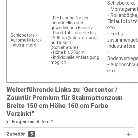
Schiebetore:
- Montagemat
- Rollenböcke
- Die Lösung für den
Einfaufpfoste
industriellen und
etc.
gewerblichen Einsatz
- Durchfahrtsbreite bis
- Fertig
Schiebetore /
1200cm (Industrietore)
zusammengeb
Automatiktore/
und 500cm
Industrietore
Industrietore:
(Schiebetore)
-
- Höhe bis 200cm
- Individuelle Anfertigung
Bodenverrieg
möglich
- Augenschra
etc.
Weiterführende Links zu "Gartentor /
Zauntür Premium für Stabmattenzaun
Breite 150 cm Höhe 160 cm Farbe
Verzinkt"
Fragen zum Artikel?
Zubehör
5