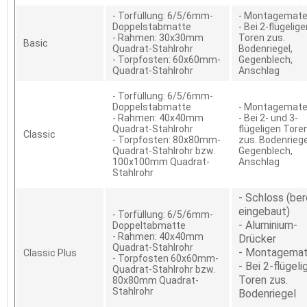
- Torfüllung: 6/5/6mm-
- Montagemater
Doppelstabmatte
- Bei 2-flügelig
- Rahmen: 30x30mm
Toren zus.
Basic
Quadrat-Stahlrohr
Bodenriegel,
- Torpfosten: 60x60mm-
Gegenblech,
Quadrat-Stahlrohr
Anschlag
- Torfüllung: 6/5/6mm-
Doppelstabmatte
- Montagemater
- Rahmen: 40x40mm
- Bei 2- und 3-
Quadrat-Stahlrohr
flügeligen Tore
Classic
- Torpfosten: 80x80mm-
zus. Bodenriege
Quadrat-Stahlrohr bzw.
Gegenblech,
100x100mm Quadrat-
Anschlag
Stahlrohr
- Schloss (ber
eingebaut)
- Torfüllung: 6/5/6mm-
- Aluminium-
Doppeltabmatte
- Rahmen: 40x40mm
Drücker
Quadrat-Stahlrohr
- Montagemat
Classic Plus
- Torpfosten 60x60mm-
- Bei 2-flügeli
Quadrat-Stahlrohr bzw.
Toren zus.
80x80mm Quadrat-
Stahlrohr
Bodenriegel