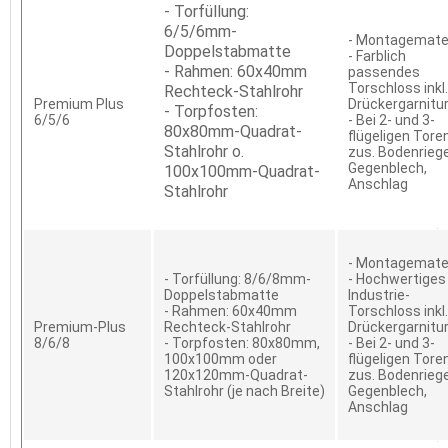
- Torfüllung:
6/5/6mm-
- Montagemater
Doppelstabmatte
- Farblich
- Rahmen: 60x40mm
passendes
Torschloss inkl.
Rechteck-Stahlrohr
Premium Plus
Drückergarnitu
- Torpfosten:
6/5/6
- Bei 2- und 3-
80x80mm-Quadrat-
flügeligen Tore
Stahlrohr o.
zus. Bodenriege
Gegenblech,
100x100mm-Quadrat-
Anschlag
Stahlrohr
- Montagemater
- Torfüllung: 8/6/8mm-
- Hochwertiges
Doppelstabmatte
Industrie-
- Rahmen: 60x40mm
Torschloss inkl.
Premium-Plus
Rechteck-Stahlrohr
Drückergarnitu
8/6/8
- Torpfosten: 80x80mm,
- Bei 2- und 3-
100x100mm oder
flügeligen Tore
120x120mm-Quadrat-
zus. Bodenriege
Stahlrohr (je nach Breite)
Gegenblech,
Anschlag