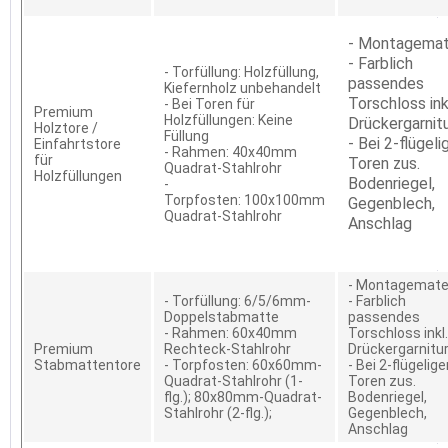
- Montagemat
- Farblich
- Torfüllung: Holzfüllung,
passendes
Kiefernholz unbehandelt
Torschloss ink
- Bei Toren für
Premium
Holzfüllungen: Keine
Drückergarnit
Holztore /
Füllung
- Bei 2-flügeli
Einfahrtstore
- Rahmen: 40x40mm
für
Toren zus.
Quadrat-Stahlrohr
Holzfüllungen
Bodenriegel,
-
Torpfosten: 100x100mm
Gegenblech,
Quadrat-Stahlrohr
Anschlag
- Montagemater
- Torfüllung: 6/5/6mm-
- Farblich
Doppelstabmatte
passendes
- Rahmen: 60x40mm
Torschloss inkl.
Premium
Rechteck-Stahlrohr
Drückergarnitu
Stabmattentore
- Torpfosten: 60x60mm-
- Bei 2-flügelig
Quadrat-Stahlrohr (1-
Toren zus.
flg.); 80x80mm-Quadrat-
Bodenriegel,
Stahlrohr (2-flg.);
Gegenblech,
Anschlag