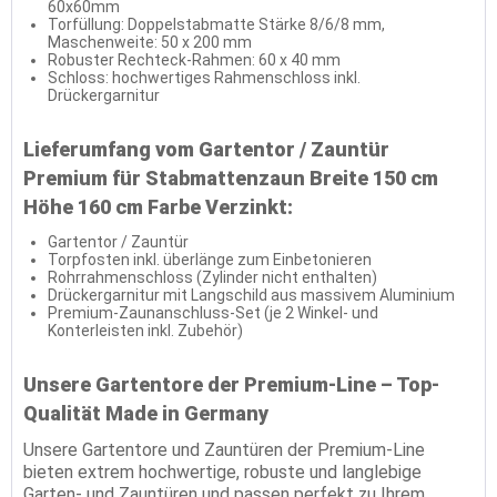
60x60mm
Torfüllung: Doppelstabmatte Stärke 8/6/8 mm,
Maschenweite: 50 x 200 mm
Robuster Rechteck-Rahmen: 60 x 40 mm
Schloss: hochwertiges Rahmenschloss inkl.
Drückergarnitur
Lieferumfang vom Gartentor / Zauntür
Premium für Stabmattenzaun Breite 150 cm
Höhe 160 cm Farbe Verzinkt:
Gartentor / Zauntür
Torpfosten inkl. überlänge zum Einbetonieren
Rohrrahmenschloss (Zylinder nicht enthalten)
Drückergarnitur mit Langschild aus massivem Aluminium
Premium-Zaunanschluss-Set (je 2 Winkel- und
Konterleisten inkl. Zubehör)
Unsere Gartentore der Premium-Line – Top-
Qualität Made in Germany
Unsere Gartentore und Zauntüren der Premium-Line
bieten extrem hochwertige, robuste und langlebige
Garten- und Zauntüren und passen perfekt zu Ihrem