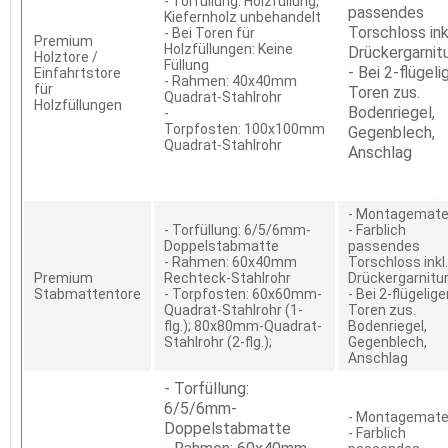
- Torfüllung: Holzfüllung,
passendes
Kiefernholz unbehandelt
Torschloss ink
- Bei Toren für
Premium
Holzfüllungen: Keine
Drückergarnit
Holztore /
Füllung
- Bei 2-flügeli
Einfahrtstore
- Rahmen: 40x40mm
für
Toren zus.
Quadrat-Stahlrohr
Holzfüllungen
Bodenriegel,
-
Torpfosten: 100x100mm
Gegenblech,
Quadrat-Stahlrohr
Anschlag
- Montagemater
- Torfüllung: 6/5/6mm-
- Farblich
Doppelstabmatte
passendes
- Rahmen: 60x40mm
Torschloss inkl.
Premium
Rechteck-Stahlrohr
Drückergarnitu
Stabmattentore
- Torpfosten: 60x60mm-
- Bei 2-flügelig
Quadrat-Stahlrohr (1-
Toren zus.
flg.); 80x80mm-Quadrat-
Bodenriegel,
Stahlrohr (2-flg.);
Gegenblech,
Anschlag
- Torfüllung:
6/5/6mm-
- Montagemater
Doppelstabmatte
- Farblich