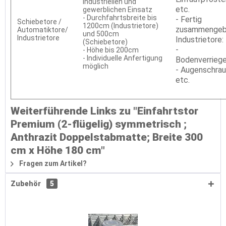
industriellen und
etc.
gewerblichen Einsatz
- Durchfahrtsbreite bis
- Fertig
Schiebetore /
1200cm (Industrietore)
zusammengeb
Automatiktore/
und 500cm
Industrietore
Industrietore:
(Schiebetore)
-
- Höhe bis 200cm
- Individuelle Anfertigung
Bodenverrieg
möglich
- Augenschra
etc.
Weiterführende Links zu "Einfahrtstor
Premium (2-flügelig) symmetrisch ;
Anthrazit Doppelstabmatte; Breite 300
cm x Höhe 180 cm"
Fragen zum Artikel?
Zubehör
5