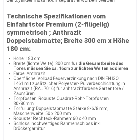
der Zylinder muss noch separat erworben werden.
Technische Spezifikationen vom
Einfahrtstor Premium (2-flügelig)
symmetrisch ; Anthrazit
Doppelstabmatte; Breite 300 cm x Höhe
180 cm:
Höhe: 180 cm
Breite (lichte Weite): 300 cm
für die Gesamtbreite des
Tores müssen Sie ca. 16cm zur lichten Weiten addieren
Farbe: Anthrazit
Oberfläche: Vollbad Feuerverzinkung nach DIN EN ISO
1461 mit zusätzlicher Polyester- Pulverbeschichtung in
Anthrazit (RAL 7016) für anhtrazitfarbene Gartentore /
Zauntüren
Torpfosten: Robuste Quadrat-Rohr-Torpfosten
80x80mm
Torfüllung: Doppelstabmatte Stärke 8/6/8 mm,
Maschenweite: 50 x 200 mm
Robuster Rechteck-Rahmen: 60 x 40 mm
Schloss: hochwertiges Rahmenschloss inkl.
Drückergarnitur