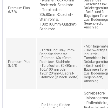
- Rahmen: 60x40mm
passendes
Torschloss inkl.
Rechteck-Stahlrohr
Premium Plus
Drückergarnitu
- Torpfosten:
6/5/6
- Bei 2- und 3-
80x80mm-Quadrat-
flügeligen Tore
Stahlrohr o.
zus. Bodenriege
Gegenblech,
100x100mm-Quadrat-
Anschlag
Stahlrohr
- Montagemater
- Torfüllung: 8/6/8mm-
- Hochwertiges
Doppelstabmatte
Industrie-
- Rahmen: 60x40mm
Torschloss inkl.
Premium-Plus
Rechteck-Stahlrohr
Drückergarnitu
8/6/8
- Torpfosten: 80x80mm,
- Bei 2- und 3-
100x100mm oder
flügeligen Tore
120x120mm-Quadrat-
zus. Bodenriege
Stahlrohr (je nach Breite)
Gegenblech,
Anschlag
Schiebetore:
- Montagemat
- Rollenböcke
- Die Lösung für den
Einfaufpfoste