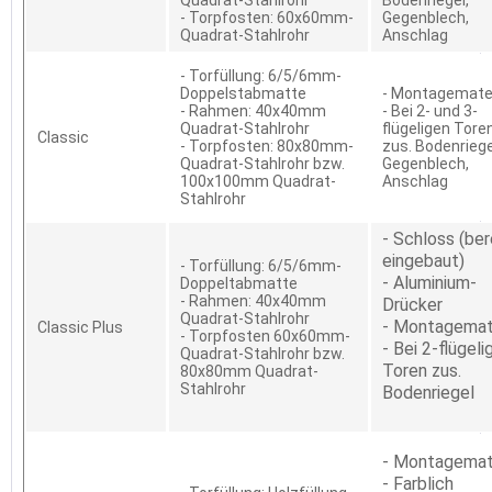
Quadrat-Stahlrohr
Bodenriegel,
- Torpfosten: 60x60mm-
Gegenblech,
Quadrat-Stahlrohr
Anschlag
- Torfüllung: 6/5/6mm-
Doppelstabmatte
- Montagemater
- Rahmen: 40x40mm
- Bei 2- und 3-
Quadrat-Stahlrohr
flügeligen Tore
Classic
- Torpfosten: 80x80mm-
zus. Bodenriege
Quadrat-Stahlrohr bzw.
Gegenblech,
100x100mm Quadrat-
Anschlag
Stahlrohr
- Schloss (ber
eingebaut)
- Torfüllung: 6/5/6mm-
- Aluminium-
Doppeltabmatte
- Rahmen: 40x40mm
Drücker
Quadrat-Stahlrohr
- Montagemat
Classic Plus
- Torpfosten 60x60mm-
- Bei 2-flügeli
Quadrat-Stahlrohr bzw.
Toren zus.
80x80mm Quadrat-
Stahlrohr
Bodenriegel
- Montagemat
- Farblich