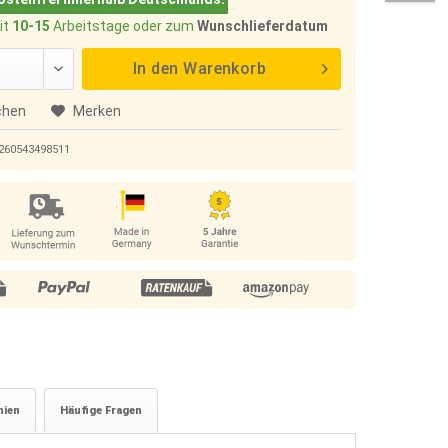
it
10-15
Arbeitstage oder zum
Wunschlieferdatum
In den
Warenkorb
chen
Merken
260543498511
nien
Häufige Fragen