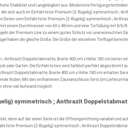
ohe Stabilität und Langlebigkeit aus. Modernste Fertigungstechniken
, die sich auch im Einfahrtstor Premium (2-flügelig) symmetrisch ; A
n Daten vom Einfahrtstor Premium (2-flügelig) symmetrisch ; Anthra
e mit einem Durchmesser von 60 x 40mm und eine Torfüllung mit 8/6/
ügeln der Premium-Line zu einem guten Schutz vor unerwünschten Gäs
lügel haben die gleiche Größe. Die Größe der einzelnen Torflügel bere
h ; Anthrazit Doppelstabmatte; Breite 400 cm x Höhe 180 cm bietet e
ck oder Garten. Die Einfahrtstore sind farblich perfekt abgestimmt
nthrazit Doppelstabmatte; Breite 400 cm x Höhe 180 cm erhalten Sie i
de finden. Mit den enthaltenen Zaunanschluss-Sets (im Lieferumfang
n ohne viel Aufwand möglich.
gelig) symmetrisch ; Anthrazit Doppelstabmat
tät, denn auf der einen Seite ist die Offnungsrichtung variabel und a
nfahrtstor Premium (2-flügelig) symmetrisch ; Anthrazit Doppelstabmat