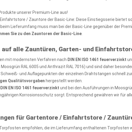
 Produkte unserer Premium-Line aus!
infahrtstore / Zauntore der Basic-Line: Diese Einstiegsserie bietet 
ch beim Lieferumfang muss man bei der Basic-Line gegenüber der Prem
mmen Sie zu den Zauntoren der Basic-Line
.
 auf alle Zauntüren, Garten- und Einfahrtstor
rden mit modernsten Verfahren nach
DIN EN ISO 1461 feuerverzinkt
un
n Moosgrün RAL 6005 und Anthrazit RAL 7016) und sind daher besonder
Schweiß- und Auflagepunkten der einzelnen Drahtstangen schnell zur 
gen Qualitätsvorgaben
hergestellt werden.
h
DIN EN ISO 1461 feuerverzinkt
und bei den Ausführungen in Moosgrün
angjährigen Korrosionsschutz sorgt. Entsprechend gewähren wir für all
n für Gartentore / Einfahrtstore / Zauntür
er Torpfosten empfohlen, die im Lieferumfang enthaltenen Torpfosten