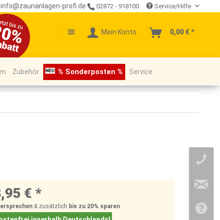
info@zaunanlagen-profi.de
02872 - 918100
Service/Hilfe
Mein Konto
0,00 € *
en
Zubehör
% Sonderposten %
Service
,95 € *
Versprechen
& zusätzlich
bis zu 20%
sparen
stenfrei innerhalb Deutschlands!