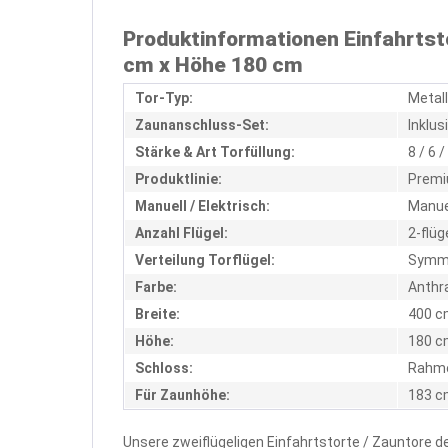
Produktinformationen Einfahrtst
cm x Höhe 180 cm
Tor-Typ:
Metal
Zaunanschluss-Set:
Inklus
Stärke & Art Torfüllung:
8 / 6
Produktlinie:
Prem
Manuell / Elektrisch:
Manue
Anzahl Flügel:
2-flüg
Verteilung Torflügel:
Symme
Farbe:
Anthr
Breite:
400 c
Höhe:
180 c
Schloss:
Rahme
Für Zaunhöhe:
183 c
Unsere zweiflügeligen Einfahrtstorte / Zauntore d