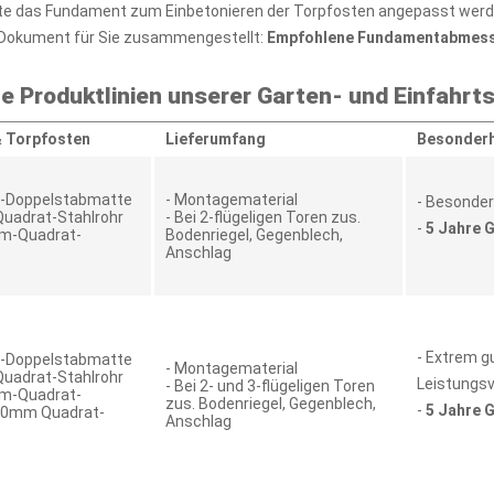
sollte das Fundament zum Einbetonieren der Torpfosten angepasst werd
Dokument für Sie zusammengestellt:
Empfohlene Fundamentabmessun
le Produktlinien unserer Garten- und Einfahrt
&
Torpfosten
Lieferumfang
Besonderh
m-Doppelstabmatte
- Montagematerial
- Besonder
uadrat-Stahlrohr
- Bei 2-flügeligen Toren zus.
-
5 Jahre 
mm-Quadrat-
Bodenriegel, Gegenblech,
Anschlag
- Extrem g
m-Doppelstabmatte
- Montagematerial
uadrat-Stahlrohr
Leistungsv
- Bei 2- und 3-flügeligen Toren
mm-Quadrat-
zus. Bodenriegel, Gegenblech,
-
5 Jahre 
100mm Quadrat-
Anschlag