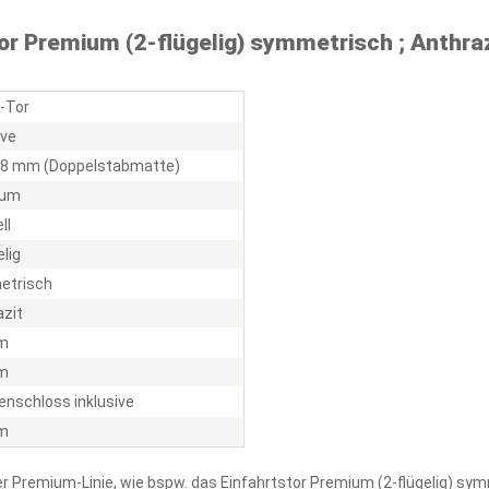
or Premium (2-flügelig) symmetrisch ; Anthra
l-Tor
ive
 / 8 mm (Doppelstabmatte)
ium
ll
elig
trisch
azit
m
m
nschloss inklusive
m
er Premium-Linie, wie bspw. das Einfahrtstor Premium (2-flügelig) sy