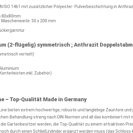
N ISO 1461 mit zusätzlicher Polyester- Pulverbeschichtung in Anthraz
en 80x80mm
, Maschenweite: 50 x 200 mm
ückergarnitur
m (2-flügelig) symmetrisch ; Anthrazit Doppelstabma
metrisch verteilt)
 Aluminium
onterleisten inkl. Zubehör)
ne – Top-Qualität Made in Germany
Line bieten extrem hochwertige, robuste und langlebige Zauntore un
ächen-Behandlung streng nach DIN-Normen und all das kombiniert mit 
 die Gartenbesitzer werden, die Top-Qualität zu einem attraktiven Pr
ch noch durch einen Schließzylinder ergänzt werden muss (das Schlos