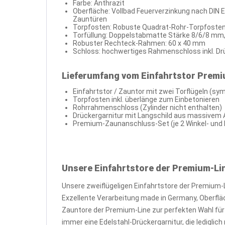
Farbe: Anthrazit
Oberfläche: Vollbad Feuerverzinkung nach DIN E
Zauntüren
Torpfosten: Robuste Quadrat-Rohr-Torpfost
Torfüllung: Doppelstabmatte Stärke 8/6/8 mm
Robuster Rechteck-Rahmen: 60 x 40 mm
Schloss: hochwertiges Rahmenschloss inkl. Dr
Lieferumfang vom Einfahrtstor Premiu
Einfahrtstor / Zauntor mit zwei Torflügeln (sym
Torpfosten inkl. überlänge zum Einbetonieren
Rohrrahmenschloss (Zylinder nicht enthalten)
Drückergarnitur mit Langschild aus massivem
Premium-Zaunanschluss-Set (je 2 Winkel- und K
Unsere Einfahrtstore der Premium-Li
Unsere zweiflügeligen Einfahrtstore der Premium-
Exzellente Verarbeitung made in Germany, Oberfl
Zauntore der Premium-Line zur perfekten Wahl für
immer eine Edelstahl-Drückergarnitur, die ledigli