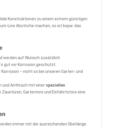
solide Konstruktionen zu einem extrem günstigen
ium-Line Abstriche machen, so ist bspw. das
e
d werden auf Wunsch zusätzlich
s gut vor Korrosion geschützt.
Korrosion – nicht so bei unseren Garten- und
 und Anthrazit mit einer
speziellen
e Zauntüren, Gartentore und Einfahrtstore eine
en
 werden immer mit der ausreichenden Überlänge