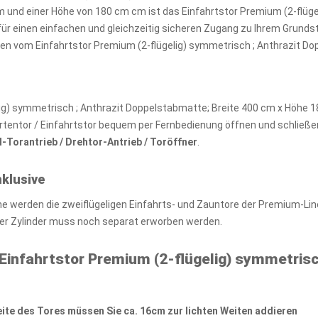
0 cm und einer Höhe von 180 cm cm ist das Einfahrtstor Premium (2-flü
für einen einfachen und gleichzeitig sicheren Zugang zu Ihrem Grunds
iten vom Einfahrtstor Premium (2-flügelig) symmetrisch ; Anthrazit D
lig) symmetrisch ; Anthrazit Doppelstabmatte; Breite 400 cm x Höhe 18
rtentor / Einfahrtstor bequem per Fernbedienung öffnen und schließen 
l-Torantrieb / Drehtor-Antrieb / Toröffner
.
klusive
ine werden die zweiflügeligen Einfahrts- und Zauntore der Premium-L
 der Zylinder muss noch separat erworben werden.
Einfahrtstor Premium (2-flügelig) symmetrisc
ite des Tores müssen Sie ca. 16cm zur lichten Weiten addieren