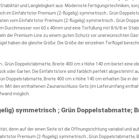
tabilität und Langlebigkeit aus. Modernste Fertigungstechniken, sor
 auch im Einfahrtstor Premium (2-flügelig) symmetrisch ; Grün Doppel
ten vom Einfahrtstor Premium (2-flügelig) symmetrisch ; Grün Doppe
nem Durchmesser von 60 x 40mm und eine Torfüllung mit 8/6/8-er Sta
eln der Premium-Line zu einem guten Schutz vor unerwünschten Gäste
lügel haben die gleiche Größe. Die Größe der einzelnen Torflügel bere
h ; Grün Doppelstabmatte; Breite 400 cm x Höhe 140 cm bietet eine i
ck oder Garten. Die Einfahrtstore sind farblich perfekt abgestimmt
Grün Doppelstabmatte; Breite 400 cm x Höhe 140 cm erhalten Sie in de
n. Mit den enthaltenen Zaunanschluss-Sets (im Lieferumfang enthalt
ufwand möglich.
gelig) symmetrisch ; Grün Doppelstabmatte; 
tät, denn auf der einen Seite ist die Offnungsrichtung variabel und a
nfahrtstor Premium (2-flügelig) symmetrisch ; Grün Doppelstabmatte; B