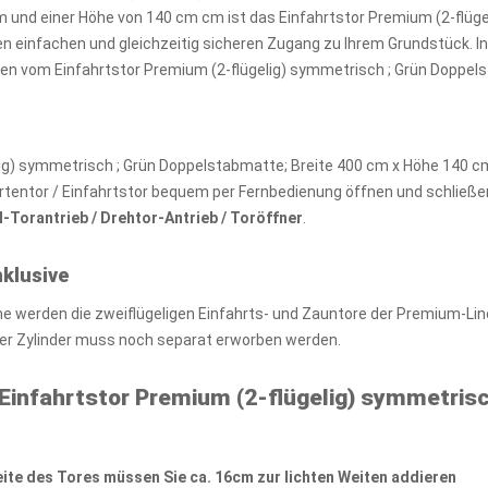
0 cm und einer Höhe von 140 cm cm ist das Einfahrtstor Premium (2-flü
en einfachen und gleichzeitig sicheren Zugang zu Ihrem Grundstück. I
iten vom Einfahrtstor Premium (2-flügelig) symmetrisch ; Grün Doppel
lig) symmetrisch ; Grün Doppelstabmatte; Breite 400 cm x Höhe 140 cm 
rtentor / Einfahrtstor bequem per Fernbedienung öffnen und schließen 
l-Torantrieb / Drehtor-Antrieb / Toröffner
.
klusive
ine werden die zweiflügeligen Einfahrts- und Zauntore der Premium-L
 der Zylinder muss noch separat erworben werden.
Einfahrtstor Premium (2-flügelig) symmetrisc
ite des Tores müssen Sie ca. 16cm zur lichten Weiten addieren