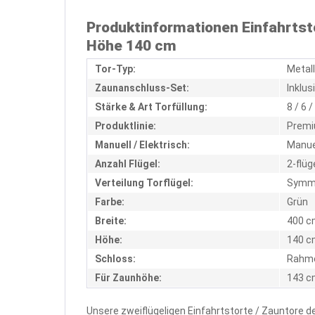
Produktinformationen Einfahrtst
Höhe 140 cm
Tor-Typ:
Metal
Zaunanschluss-Set:
Inklus
Stärke & Art Torfüllung:
8 / 6
Produktlinie:
Prem
Manuell / Elektrisch:
Manue
Anzahl Flügel:
2-flüg
Verteilung Torflügel:
Symme
Farbe:
Grün
Breite:
400 c
Höhe:
140 c
Schloss:
Rahme
Für Zaunhöhe:
143 c
Unsere zweiflügeligen Einfahrtstorte / Zauntore d