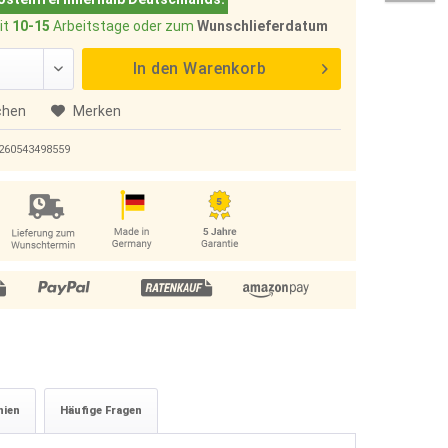
it
10-15
Arbeitstage oder zum
Wunschlieferdatum
In den
Warenkorb
chen
Merken
260543498559
nien
Häufige Fragen