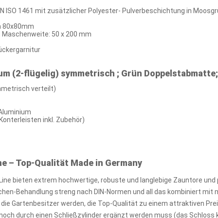
EN ISO 1461 mit zusätzlicher Polyester- Pulverbeschichtung in Moosg
en 80x80mm
, Maschenweite: 50 x 200 mm
ückergarnitur
m (2-flügelig) symmetrisch ; Grün Doppelstabmatte;
metrisch verteilt)
 Aluminium
onterleisten inkl. Zubehör)
ne – Top-Qualität Made in Germany
Line bieten extrem hochwertige, robuste und langlebige Zauntore un
ächen-Behandlung streng nach DIN-Normen und all das kombiniert mit 
 die Gartenbesitzer werden, die Top-Qualität zu einem attraktiven Pr
ch noch durch einen Schließzylinder ergänzt werden muss (das Schlos