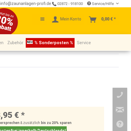
info@zaunanlagen-profi.de
02872 - 918100
Service/Hilfe
Mein Konto
0,00 € *
en
Zubehör
% Sonderposten %
Service
,95 € *
Versprechen
& zusätzlich
bis zu 20%
sparen
stenfrei innerhalb Deutschlands!