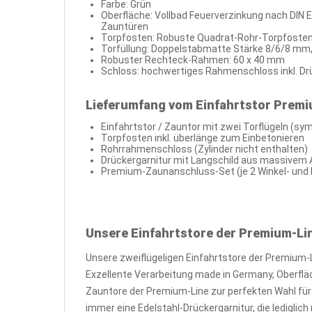
Farbe: Grün
Oberfläche: Vollbad Feuerverzinkung nach DIN 
Zauntüren
Torpfosten: Robuste Quadrat-Rohr-Torpfost
Torfüllung: Doppelstabmatte Stärke 8/6/8 mm
Robuster Rechteck-Rahmen: 60 x 40 mm
Schloss: hochwertiges Rahmenschloss inkl. Dr
Lieferumfang vom Einfahrtstor Premiu
Einfahrtstor / Zauntor mit zwei Torflügeln (sym
Torpfosten inkl. überlänge zum Einbetonieren
Rohrrahmenschloss (Zylinder nicht enthalten)
Drückergarnitur mit Langschild aus massivem
Premium-Zaunanschluss-Set (je 2 Winkel- und K
Unsere Einfahrtstore der Premium-Li
Unsere zweiflügeligen Einfahrtstore der Premium-
Exzellente Verarbeitung made in Germany, Oberfl
Zauntore der Premium-Line zur perfekten Wahl für
immer eine Edelstahl-Drückergarnitur, die ledigli