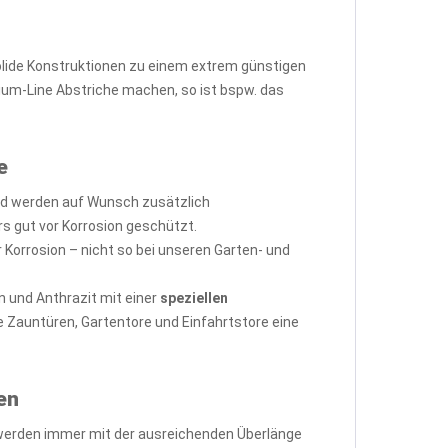
solide Konstruktionen zu einem extrem günstigen
ium-Line Abstriche machen, so ist bspw. das
e
d werden auf Wunsch zusätzlich
s gut vor Korrosion geschützt.
Korrosion – nicht so bei unseren Garten- und
 und Anthrazit mit einer
speziellen
e Zauntüren, Gartentore und Einfahrtstore eine
en
 werden immer mit der ausreichenden Überlänge