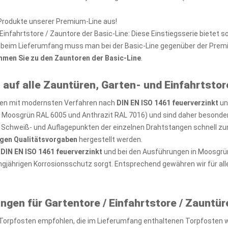
 Produkte unserer Premium-Line aus!
infahrtstore / Zauntore der Basic-Line: Diese Einstiegsserie bietet 
ch beim Lieferumfang muss man bei der Basic-Line gegenüber der Prem
mmen Sie zu den Zauntoren der Basic-Line
.
 auf alle Zauntüren, Garten- und Einfahrtstor
rden mit modernsten Verfahren nach
DIN EN ISO 1461 feuerverzinkt
un
n Moosgrün RAL 6005 und Anthrazit RAL 7016) und sind daher besonder
Schweiß- und Auflagepunkten der einzelnen Drahtstangen schnell zur 
gen Qualitätsvorgaben
hergestellt werden.
h
DIN EN ISO 1461 feuerverzinkt
und bei den Ausführungen in Moosgrün
angjährigen Korrosionsschutz sorgt. Entsprechend gewähren wir für all
n für Gartentore / Einfahrtstore / Zauntür
er Torpfosten empfohlen, die im Lieferumfang enthaltenen Torpfosten