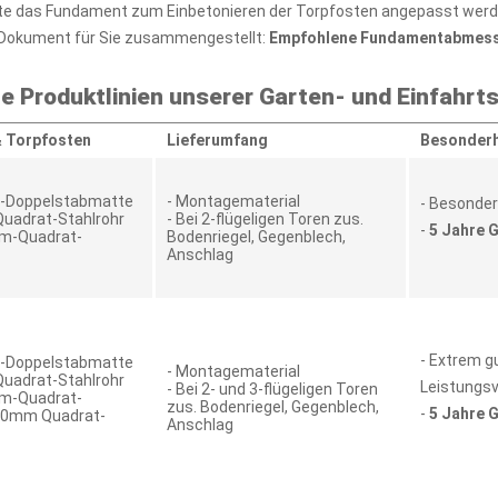
sollte das Fundament zum Einbetonieren der Torpfosten angepasst werd
Dokument für Sie zusammengestellt:
Empfohlene Fundamentabmessun
le Produktlinien unserer Garten- und Einfahrt
&
Torpfosten
Lieferumfang
Besonderh
m-Doppelstabmatte
- Montagematerial
- Besonder
uadrat-Stahlrohr
- Bei 2-flügeligen Toren zus.
-
5 Jahre 
mm-Quadrat-
Bodenriegel, Gegenblech,
Anschlag
- Extrem g
m-Doppelstabmatte
- Montagematerial
uadrat-Stahlrohr
Leistungsv
- Bei 2- und 3-flügeligen Toren
mm-Quadrat-
zus. Bodenriegel, Gegenblech,
-
5 Jahre 
100mm Quadrat-
Anschlag