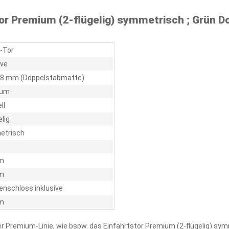
or Premium (2-flügelig) symmetrisch ; Grün D
l-Tor
ive
 / 8 mm (Doppelstabmatte)
ium
ll
elig
trisch
m
m
nschloss inklusive
m
er Premium-Linie, wie bspw. das Einfahrtstor Premium (2-flügelig) sy