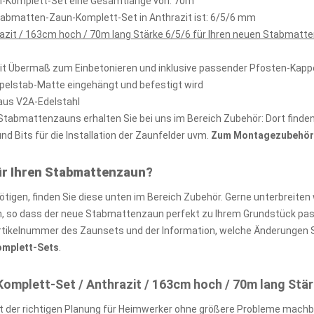
un-Komplett-Set eine Gesamtlänge von: 70m
tabmatten-Zaun-Komplett-Set in Anthrazit ist: 6/5/6 mm
zit / 163cm hoch / 70m lang Stärke 6/5/6 für Ihren neuen Stabmatte
mit Übermaß zum Einbetonieren und inklusive passender Pfosten-Kap
ppelstab-Matte eingehängt und befestigt wird
aus V2A-Edelstahl
abmattenzauns erhalten Sie bei uns im Bereich Zubehör: Dort finden 
 Bits für die Installation der Zaunfelder uvm.
Zum Montagezubehör 
ür Ihren Stabmattenzaun?
igen, finden Sie diese unten im Bereich Zubehör. Gerne unterbreiten 
so dass der neue Stabmattenzaun perfekt zu Ihrem Grundstück passt
rtikelnummer des Zaunsets und der Information, welche Änderungen S
Komplett-Sets
.
plett-Set / Anthrazit / 163cm hoch / 70m lang Stär
 der richtigen Planung für Heimwerker ohne größere Probleme machb