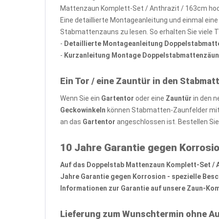
Mattenzaun Komplett-Set / Anthrazit / 163cm hoc
Eine detaillierte Montageanleitung und einmal ein
Stabmattenzauns zu lesen. So erhalten Sie viele 
-
Detaillierte Montageanleitung Doppelstabmat
-
Kurzanleitung Montage Doppelstabmattenzäun
Ein Tor / eine Zauntür in den Stabmat
Wenn Sie ein
Gartentor
oder eine
Zauntür
in den n
Geckowinkeln
können Stabmatten-Zaunfelder mit 
an das
Gartentor
angeschlossen ist. Bestellen Si
10 Jahre Garantie gegen Korrosio
Auf das Doppelstab Mattenzaun Komplett-Set / Ant
Jahre Garantie gegen Korrosion - spezielle Bes
Informationen zur Garantie auf unsere Zaun-Komp
Lieferung zum Wunschtermin ohne Au