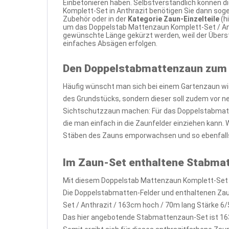
Einbetonieren haben. Selbstverständlich können d
Komplett-Set in Anthrazit benötigen Sie dann sog
Zubehör oder in der
Kategorie Zaun-Einzelteile
(h
um das Doppelstab Mattenzaun Komplett-Set / Ant
gewünschte Länge gekürzt werden, weil der Übers
einfaches Absägen erfolgen.
Den Doppelstabmattenzaun zum
Häufig wünscht man sich bei einem Gartenzaun wi
des Grundstücks, sondern dieser soll zudem vor 
Sichtschutzzaun machen: Für das Doppelstabmatte
die man einfach in die Zaunfelder einziehen kann.
Stäben des Zauns emporwachsen und so ebenfalls
Im Zaun-Set enthaltene Stabma
Mit diesem Doppelstab Mattenzaun Komplett-Set /
Die Doppelstabmatten-Felder und enthaltenen Zau
Set / Anthrazit / 163cm hoch / 70m lang Stärke 6/5
Das hier angebotende Stabmattenzaun-Set ist 16