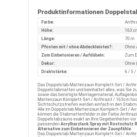
Produktinformationen Doppelstab
Farbe:
Anthr
Höhe:
163 c
Länge:
70 m
Pfosten mit / ohne Abdeckleisten?:
Ohne 
Zum Einbetonieren / Aufdübeln:
Zum E
Dekor:
Ohne 
Drahtstärke:
6 / 5 
Das Doppelstab Mattenzaun Komplett-Set / Anthra
Doppelstabmatten und beinhaltet alles, was Sie 
sowie das benötigte Montagematerial, Auflagenbö
Mattenzaun Komplett-Set / Anthrazit / 163cm hoc
Sichtschutzstreifen werden einfach in den Stabm
Alle im Doppelstab Mattenzaun Komplett-Set / Ant
können die Stabmattenfelder in der Farbe Anthraz
Doppelstabzauns exakt an Ihre Gegebenheiten vor O
passenden
Acrylharzlack Spray mit Rostschutz R
Alternative zum Einbetonieren der Zaunpfähle
Das Doppelstab Mattenzaun Komplett-Set / Anthraz