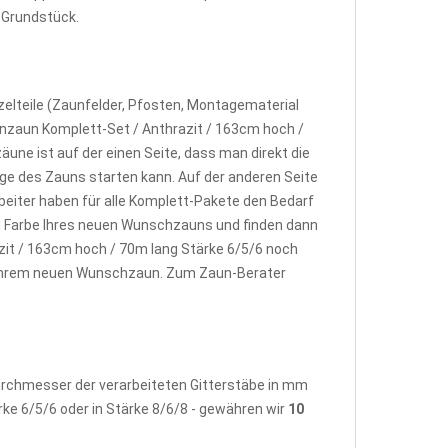
e Grundstück.
elteile (Zaunfelder, Pfosten, Montagematerial
nzaun Komplett-Set / Anthrazit / 163cm hoch /
ne ist auf der einen Seite, dass man direkt die
e des Zauns starten kann. Auf der anderen Seite
beiter haben für alle Komplett-Pakete den Bedarf
d Farbe Ihres neuen Wunschzauns und finden dann
it / 163cm hoch / 70m lang Stärke 6/5/6 noch
u Ihrem neuen Wunschzaun. Zum Zaun-Berater
Durchmesser der verarbeiteten Gitterstäbe in mm
rke 6/5/6 oder in Stärke 8/6/8 - gewähren wir
10