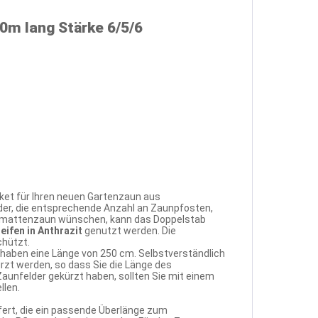
0m lang Stärke 6/5/6
ket für Ihren neuen Gartenzaun aus
der, die entsprechende Anzahl an Zaunpfosten,
tabmattenzaun wünschen, kann das Doppelstab
eifen in Anthrazit
genutzt werden. Die
chützt.
 haben eine Länge von 250 cm. Selbstverständlich
zt werden, so dass Sie die Länge des
Zaunfelder gekürzt haben, sollten Sie mit einem
llen.
fert, die ein passende Überlänge zum