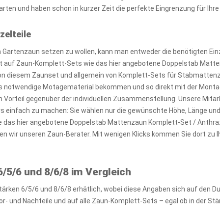
rten und haben schon in kurzer Zeit die perfekte Eingrenzung für Ihr
zelteile
Gartenzaun setzen zu wollen, kann man entweder die benötigten Einz
kt auf Zaun-Komplett-Sets wie das hier angebotene Doppelstab Matte
von diesem Zaunset und allgemein von Komplett-Sets für Stabmattenzäu
 notwendige Motagematerial bekommen und so direkt mit der Montag
n Vorteil gegenüber der individuellen Zusammenstellung. Unsere Mitar
ers einfach zu machen: Sie wählen nur die gewünschte Höhe, Länge un
te das hier angebotene Doppelstab Mattenzaun Komplett-Set / Anthraz
en wir unseren Zaun-Berater. Mit wenigen Klicks kommen Sie dort z
/5/6 und 8/6/8 im Vergleich
tärken 6/5/6 und 8/6/8 erhätlich, wobei diese Angaben sich auf den 
r- und Nachteile und auf alle Zaun-Komplett-Sets – egal ob in der Stä