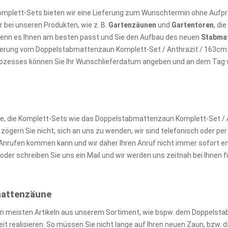
omplett-Sets bieten wir eine Lieferung zum Wunschtermin ohne Aufpre
 bei unseren Produkten, wie z. B.
Gartenzäunen
und
Gartentoren
, di
wenn es Ihnen am besten passt und Sie den Aufbau des neuen
Stabma
ieferung vom Doppelstabmattenzaun Komplett-Set / Anthrazit / 163cm
prozesses können Sie Ihr Wunschlieferdatum angeben und an dem Tag wir
, die Komplett-Sets wie das Doppelstabmattenzaun Komplett-Set / A
gern Sie nicht, sich an uns zu wenden, wir sind telefonisch oder per M
nrufen kommen kann und wir daher Ihren Anruf nicht immer sofort e
der schreiben Sie uns ein Mail und wir werden uns zeitnah bei Ihnen
bmattenzäune
en meisten Artikeln aus unserem Sortiment, wie bspw. dem Doppelst
zeit realisieren. So müssen Sie nicht lange auf Ihren neuen Zaun, bz