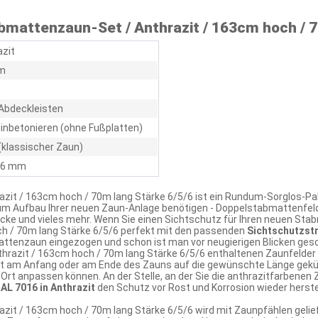
mattenzaun-Set / Anthrazit / 163cm hoch / 7
azit
m
Abdeckleisten
inbetonieren (ohne Fußplatten)
(klassischer Zaun)
/ 6 mm
zit / 163cm hoch / 70m lang Stärke 6/5/6 ist ein Rundum-Sorglos-Pa
zum Aufbau Ihrer neuen Zaun-Anlage benötigen - Doppelstabmattenfel
cke und vieles mehr. Wenn Sie einen Sichtschutz für Ihren neuen S
h / 70m lang Stärke 6/5/6 perfekt mit den passenden
Sichtschutzstr
attenzaun eingezogen und schon ist man vor neugierigen Blicken ges
hrazit / 163cm hoch / 70m lang Stärke 6/5/6 enthaltenen Zaunfelder
it am Anfang oder am Ende des Zauns auf die gewünschte Länge gekür
rt anpassen können. An der Stelle, an der Sie die anthrazitfarbenen 
AL 7016 in Anthrazit
den Schutz vor Rost und Korrosion wieder herste
it / 163cm hoch / 70m lang Stärke 6/5/6 wird mit Zaunpfählen gelie