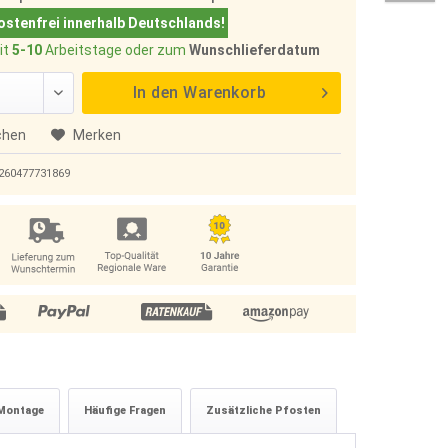
stenfrei innerhalb Deutschlands!
it
5-10
Arbeitstage oder zum
Wunschlieferdatum
In den
Warenkorb
chen
Merken
260477731869
Montage
Häufige Fragen
Zusätzliche Pfosten