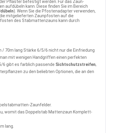
er Pflaster befestigt werden. Für das Zaun-
n aufdübeln kann. Diese finden Sie im Bereich
fdübeln
). Wenn Sie die Pfostenadapter verwenden,
ie mitgelieferten Zaunpfosten auf die
r Pfosten des Stabmattenzauns kann durch
 70m lang Stärke 6/5/6 nicht nur die Einfriedung
man mit wenigen Handgriffen einen perfekten
/6 gibt es farblich passende
Sichtschutzstreifen
,
terpflanzen zu den beliebten Optionen, die an den
ppelstabmatten-Zaunfelder.
rau, womit das Doppelstab Mattenzaun Komplett-
m lang.