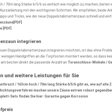
h / 70m lang Stärke 6/5/6 so einfach wie möglich zu machen, bieten
e Kurzanleitung mit den wichtigsten Schritten. Wir empfehlen, beide 
Tipps und Tricks, wie der neue Doppelstabmattenzaun schnell und ein
tenzäune[PDF]
e [PDF]
tenzaun integrieren
euen Doppelstabmattenzaun integrieren möchten, ist das ohne Probl
wenigen Handgriffen an die Torpfosten montiert werden, so dass kei
e am besten direkt die passende Anzahl an
Toranschluss-Winkeln / G
n und weitere Leistungen für Sie
hrazit / 163cm hoch / 70m lang Stärke 6/5/6 gibt es, wie auf alle
Z
chichtungsverfahren machen unsere Zäune extrem robust gegenüber
lett-Sets finden Sie hier:
Garantie gegen Korrosion
fpreis