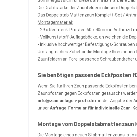
Somit ergibt sich für dieses anthrazitfarbene Za
Die Drahtstärke der Zaunfelder in diesem Doppels
Das Doppelstab Mattenzaun Komplett-Set / Anthra
Montagematerial:
- 29 x Rechteck-Pfosten 60 x 40mm in Anthrazit 
- Vollkunststoff-Auflageböcke, an welchen die Do
- Inklusive hochwertiger Befestigungs-Schrauben 
Umfangreiches Zubehör die Montage Ihres neuen St
Zaunfeldern an Tore, passende Schraubendreher und
Sie benötigen passende Eckfposten f
Wenn Sie für Ihren Zaun passende Eckpfosten benöt
Zaunpfosten gegen Eckpfosten getauscht werden, 
info@zaunanlagen-profi.de
mit der Angabe der A
unser
Anfrage-Formular für individiuelle Zaun-
Montage vom Doppelstabmattenzaun Kom
Die Montage eines neuen Stabmattenzauns ist mit