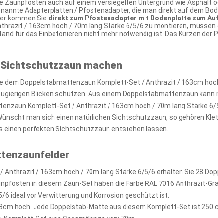
ie Zaunpfosten auch auf einem versiegelten Untergrund wie Asphalt od
enannte Adapterplatten / Pfostenadapter, die man direkt auf dem Bode
ier kommen Sie
direkt zum Pfostenadapter mit Bodenplatte zum Au
hrazit / 163cm hoch / 70m lang Stärke 6/5/6 zu montieren, müssen d
tand für das Einbetonieren nicht mehr notwendig ist. Das Kürzen de
 Sichtschutzzaun machen
e dem Doppelstabmattenzaun Komplett-Set / Anthrazit / 163cm hoch /
neugierigen Blicken schützen. Aus einem Doppelstabmattenzaun kann 
nzaun Komplett-Set / Anthrazit / 163cm hoch / 70m lang Stärke 6/5
 Wünscht man sich einen natürlichen Sichtschutzzaun, so gehören Klet
 einen perfekten Sichtschutzzaun entstehen lassen.
ttenzaunfelder
 Anthrazit / 163cm hoch / 70m lang Stärke 6/5/6 erhalten Sie 28 Do
npfosten in diesem Zaun-Set haben die Farbe RAL 7016 Anthrazit-G
/6 ideal vor Verwitterung und Korrosion geschützt ist.
3cm hoch. Jede Doppelstab-Matte aus diesem Komplett-Set ist 250 c