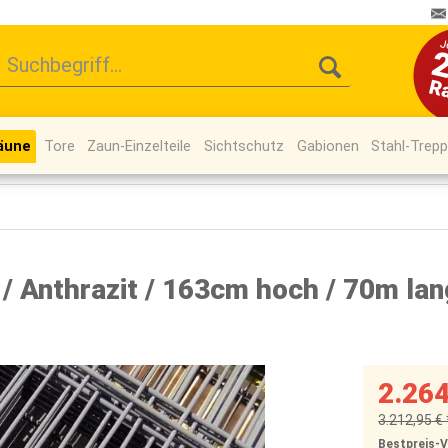
äune
Tore
Zaun-Einzelteile
Sichtschutz
Gabionen
Stahl-Trep
 Anthrazit / 163cm hoch / 70m lan
2.264
3.212,95 € 
Bestpreis-