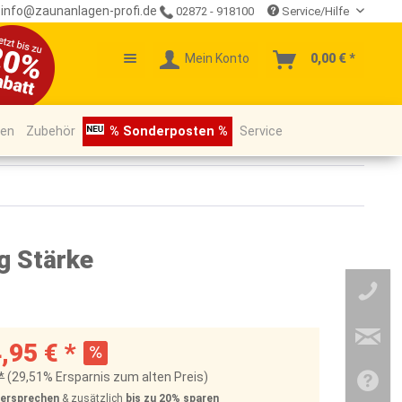
info@zaunanlagen-profi.de
02872 - 918100
Service/Hilfe
Mein Konto
0,00 € *
pen
Zubehör
% Sonderposten %
Service
g Stärke
,95 € *
*
(29,51% Ersparnis zum alten Preis)
Versprechen
& zusätzlich
bis zu 20%
sparen