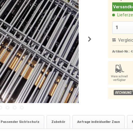
Versandko
Lieferze
Verglei
Artikel-Nr.:
4
Passender Sichtschutz
Zubehör
Anfrage individueller Zaun