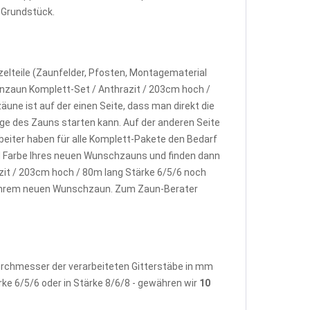
e Grundstück.
elteile (Zaunfelder, Pfosten, Montagematerial
nzaun Komplett-Set / Anthrazit / 203cm hoch /
ne ist auf der einen Seite, dass man direkt die
e des Zauns starten kann. Auf der anderen Seite
beiter haben für alle Komplett-Pakete den Bedarf
d Farbe Ihres neuen Wunschzauns und finden dann
it / 203cm hoch / 80m lang Stärke 6/5/6 noch
u Ihrem neuen Wunschzaun. Zum Zaun-Berater
Durchmesser der verarbeiteten Gitterstäbe in mm
rke 6/5/6 oder in Stärke 8/6/8 - gewähren wir
10