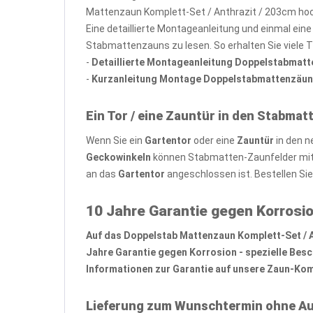
Mattenzaun Komplett-Set / Anthrazit / 203cm hoc
Eine detaillierte Montageanleitung und einmal ein
Stabmattenzauns zu lesen. So erhalten Sie viele 
-
Detaillierte Montageanleitung Doppelstabmat
-
Kurzanleitung Montage Doppelstabmattenzäun
Ein Tor / eine Zauntür in den Stabmat
Wenn Sie ein
Gartentor
oder eine
Zauntür
in den n
Geckowinkeln
können Stabmatten-Zaunfelder mit 
an das
Gartentor
angeschlossen ist. Bestellen Si
10 Jahre Garantie gegen Korrosio
Auf das Doppelstab Mattenzaun Komplett-Set / Ant
Jahre Garantie gegen Korrosion - spezielle Bes
Informationen zur Garantie auf unsere Zaun-Komp
Lieferung zum Wunschtermin ohne Au