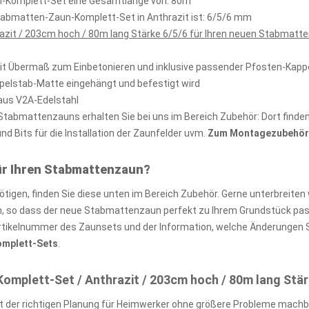
un-Komplett-Set eine Gesamtlänge von: 80m
tabmatten-Zaun-Komplett-Set in Anthrazit ist: 6/5/6 mm
zit / 203cm hoch / 80m lang Stärke 6/5/6 für Ihren neuen Stabmatte
mit Übermaß zum Einbetonieren und inklusive passender Pfosten-Kap
ppelstab-Matte eingehängt und befestigt wird
aus V2A-Edelstahl
abmattenzauns erhalten Sie bei uns im Bereich Zubehör: Dort finden 
 Bits für die Installation der Zaunfelder uvm.
Zum Montagezubehör 
ür Ihren Stabmattenzaun?
igen, finden Sie diese unten im Bereich Zubehör. Gerne unterbreiten 
so dass der neue Stabmattenzaun perfekt zu Ihrem Grundstück passt
rtikelnummer des Zaunsets und der Information, welche Änderungen S
Komplett-Sets
.
plett-Set / Anthrazit / 203cm hoch / 80m lang Stär
 der richtigen Planung für Heimwerker ohne größere Probleme machb