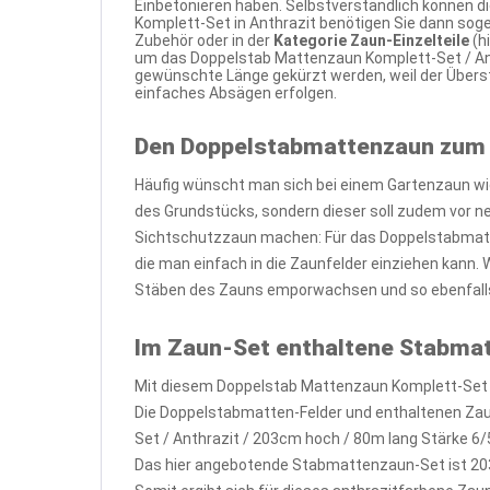
Einbetonieren haben. Selbstverständlich können d
Komplett-Set in Anthrazit benötigen Sie dann sog
Zubehör oder in der
Kategorie Zaun-Einzelteile
(h
um das Doppelstab Mattenzaun Komplett-Set / Ant
gewünschte Länge gekürzt werden, weil der Übers
einfaches Absägen erfolgen.
Den Doppelstabmattenzaun zum
Häufig wünscht man sich bei einem Gartenzaun wi
des Grundstücks, sondern dieser soll zudem vor 
Sichtschutzzaun machen: Für das Doppelstabmatte
die man einfach in die Zaunfelder einziehen kann.
Stäben des Zauns emporwachsen und so ebenfalls
Im Zaun-Set enthaltene Stabma
Mit diesem Doppelstab Mattenzaun Komplett-Set /
Die Doppelstabmatten-Felder und enthaltenen Zau
Set / Anthrazit / 203cm hoch / 80m lang Stärke 6/5
Das hier angebotende Stabmattenzaun-Set ist 20