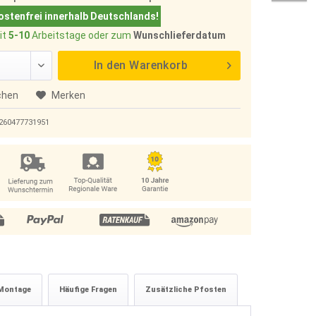
stenfrei innerhalb Deutschlands!
it
5-10
Arbeitstage oder zum
Wunschlieferdatum
In den
Warenkorb
chen
Merken
260477731951
Montage
Häufige Fragen
Zusätzliche Pfosten