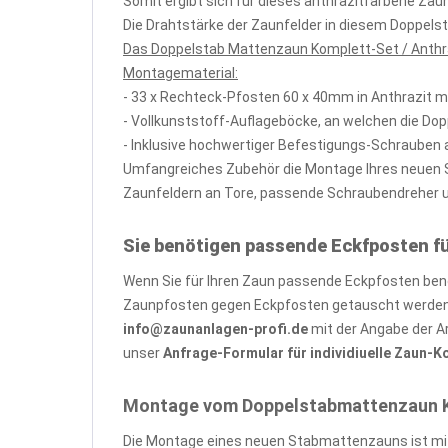
Somit ergibt sich für dieses anthrazitfarbene Za
Die Drahtstärke der Zaunfelder in diesem Doppels
Das Doppelstab Mattenzaun Komplett-Set / Anthra
Montagematerial:
- 33 x Rechteck-Pfosten 60 x 40mm in Anthrazit 
- Vollkunststoff-Auflageböcke, an welchen die Do
- Inklusive hochwertiger Befestigungs-Schrauben 
Umfangreiches Zubehör die Montage Ihres neuen St
Zaunfeldern an Tore, passende Schraubendreher und
Sie benötigen passende Eckfposten f
Wenn Sie für Ihren Zaun passende Eckpfosten benöt
Zaunpfosten gegen Eckpfosten getauscht werden, 
info@zaunanlagen-profi.de
mit der Angabe der A
unser
Anfrage-Formular für individiuelle Zaun-
Montage vom Doppelstabmattenzaun Kom
Die Montage eines neuen Stabmattenzauns ist mit