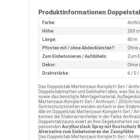
Produktinformationen Doppelstab
Farbe:
Anthr
Höhe:
203 c
Länge:
80 m
Pfosten mit / ohne Abdeckleisten?:
Ohne 
Zum Einbetonieren / Aufdübeln:
Zum E
Dekor:
Ohne 
Drahtstärke:
6 / 5 
Das Doppelstab Mattenzaun Komplett-Set / Anthra
Doppelstabmatten und beinhaltet alles, was Sie 
sowie das benötigte Montagematerial, Auflagenbö
Mattenzaun Komplett-Set / Anthrazit / 203cm hoc
Sichtschutzstreifen werden einfach in den Stabm
Alle im Doppelstab Mattenzaun Komplett-Set / Ant
können die Stabmattenfelder in der Farbe Anthraz
Doppelstabzauns exakt an Ihre Gegebenheiten vor O
passenden
Acrylharzlack Spray mit Rostschutz R
Alternative zum Einbetonieren der Zaunpfähle
Das Doppelstab Mattenzaun Komplett-Set / Anthraz