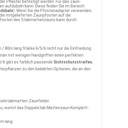
er Pflaster befestigt werden. Für das Zaun-
n aufdübeln kann. Diese finden Sie im Bereich
fdübeln
). Wenn Sie die Pfostenadapter verwenden,
ie mitgelieferten Zaunpfosten auf die
r Pfosten des Stabmattenzauns kann durch
 80m lang Stärke 6/5/6 nicht nur die Einfriedung
man mit wenigen Handgriffen einen perfekten
/6 gibt es farblich passende
Sichtschutzstreifen
,
terpflanzen zu den beliebten Optionen, die an den
ppelstabmatten-Zaunfelder.
rau, womit das Doppelstab Mattenzaun Komplett-
m lang.