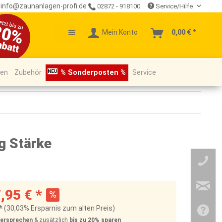
info@zaunanlagen-profi.de
02872 - 918100
Service/Hilfe
Mein Konto
0,00 € *
pen
Zubehör
% Sonderposten %
Service
g Stärke
,95 € *
*
(30,03% Ersparnis zum alten Preis)
Versprechen
& zusätzlich
bis zu 20%
sparen