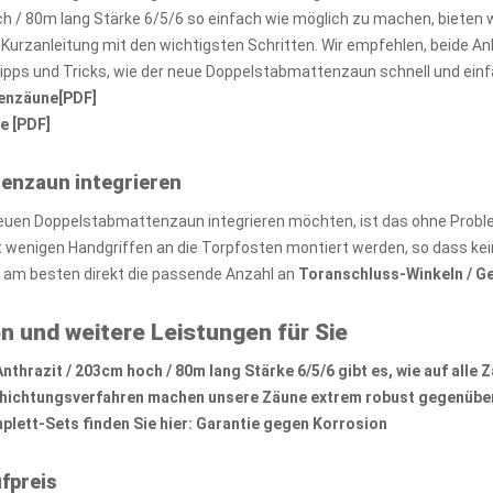
h / 80m lang Stärke 6/5/6 so einfach wie möglich zu machen, bieten
e Kurzanleitung mit den wichtigsten Schritten. Wir empfehlen, beide 
Tipps und Tricks, wie der neue Doppelstabmattenzaun schnell und ein
tenzäune[PDF]
e [PDF]
tenzaun integrieren
euen Doppelstabmattenzaun integrieren möchten, ist das ohne Probl
wenigen Handgriffen an die Torpfosten montiert werden, so dass kei
e am besten direkt die passende Anzahl an
Toranschluss-Winkeln / G
n und weitere Leistungen für Sie
hrazit / 203cm hoch / 80m lang Stärke 6/5/6 gibt es, wie auf alle
Z
chichtungsverfahren machen unsere Zäune extrem robust gegenüber
lett-Sets finden Sie hier:
Garantie gegen Korrosion
fpreis