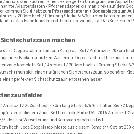
ie Zaunpfosten auch auf einem versiegelten Untergrund wie Asphalt od
enannte Adapterplatten / Pfostenadapter, die man direkt auf dem Bode
ier kommen Sie
direkt zum Pfostenadapter mit Bodenplatte zum Au
hrazit / 203cm hoch / 80m lang Stärke 6/5/6 zu montieren, müssen d
tand für das Einbetonieren nicht mehr notwendig ist. Das Kürzen de
 Sichtschutzzaun machen
e dem Doppelstabmattenzaun Komplett-Set / Anthrazit / 203cm hoch /
neugierigen Blicken schützen. Aus einem Doppelstabmattenzaun kann 
nzaun Komplett-Set / Anthrazit / 203cm hoch / 80m lang Stärke 6/5
 Wünscht man sich einen natürlichen Sichtschutzzaun, so gehören Klet
 einen perfekten Sichtschutzzaun entstehen lassen.
ttenzaunfelder
 Anthrazit / 203cm hoch / 80m lang Stärke 6/5/6 erhalten Sie 32 Do
npfosten in diesem Zaun-Set haben die Farbe RAL 7016 Anthrazit-G
/6 ideal vor Verwitterung und Korrosion geschützt ist.
3cm hoch. Jede Doppelstab-Matte aus diesem Komplett-Set ist 250 c