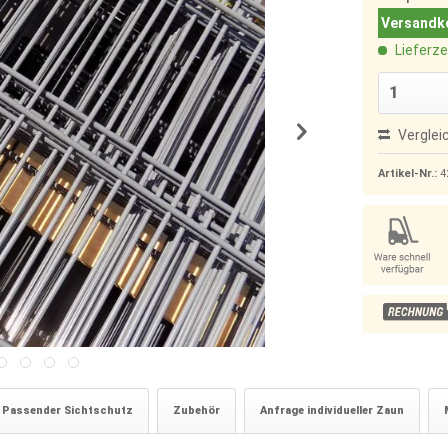
Versandko
Lieferze
Verglei
Artikel-Nr.:
4
Passender Sichtschutz
Zubehör
Anfrage individueller Zaun