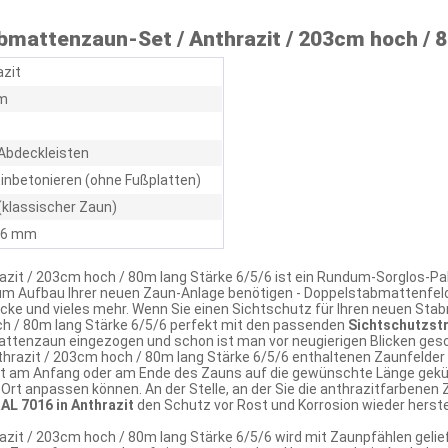
mattenzaun-Set / Anthrazit / 203cm hoch / 8
azit
m
Abdeckleisten
inbetonieren (ohne Fußplatten)
(klassischer Zaun)
/ 6 mm
zit / 203cm hoch / 80m lang Stärke 6/5/6 ist ein Rundum-Sorglos-Pa
zum Aufbau Ihrer neuen Zaun-Anlage benötigen - Doppelstabmattenfel
cke und vieles mehr. Wenn Sie einen Sichtschutz für Ihren neuen S
h / 80m lang Stärke 6/5/6 perfekt mit den passenden
Sichtschutzstr
attenzaun eingezogen und schon ist man vor neugierigen Blicken ges
hrazit / 203cm hoch / 80m lang Stärke 6/5/6 enthaltenen Zaunfelder
it am Anfang oder am Ende des Zauns auf die gewünschte Länge gekür
rt anpassen können. An der Stelle, an der Sie die anthrazitfarbenen 
AL 7016 in Anthrazit
den Schutz vor Rost und Korrosion wieder herste
it / 203cm hoch / 80m lang Stärke 6/5/6 wird mit Zaunpfählen gelie