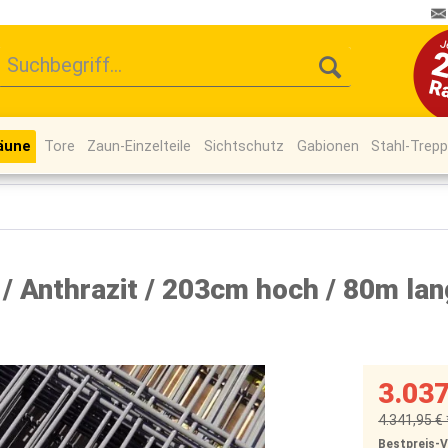
äune
Tore
Zaun-Einzelteile
Sichtschutz
Gabionen
Stahl-Trep
 Anthrazit / 203cm hoch / 80m lan
3.037
4.341,95 € 
Bestpreis-