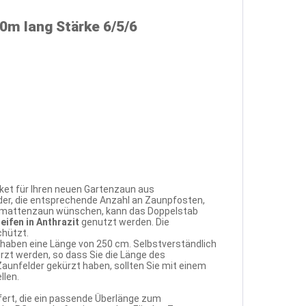
0m lang Stärke 6/5/6
ket für Ihren neuen Gartenzaun aus
der, die entsprechende Anzahl an Zaunpfosten,
tabmattenzaun wünschen, kann das Doppelstab
eifen in Anthrazit
genutzt werden. Die
chützt.
 haben eine Länge von 250 cm. Selbstverständlich
zt werden, so dass Sie die Länge des
Zaunfelder gekürzt haben, sollten Sie mit einem
llen.
fert, die ein passende Überlänge zum