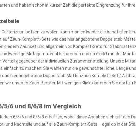
rten und haben schon in kurzer Zeit die perfekte Eingrenzung für Ihr
zelteile
Gartenzaun setzen zu wollen, kann man entweder die benötigten Einz
kt auf Zaun-Komplett-Sets wie das hier angebotene Doppelstab Matte
von diesem Zaunset und allgemein von Komplett-Sets für Stabmattenzäu
 notwendige Motagematerial bekommen und so direkt mit der Montag
n Vorteil gegenüber der individuellen Zusammenstellung. Unsere Mitar
ers einfach zu machen: Sie wählen nur die gewünschte Höhe, Länge un
te das hier angebotene Doppelstab Mattenzaun Komplett-Set / Anthraz
en wir unseren Zaun-Berater. Mit wenigen Klicks kommen Sie dort z
/5/6 und 8/6/8 im Vergleich
tärken 6/5/6 und 8/6/8 erhätlich, wobei diese Angaben sich auf den 
r- und Nachteile und auf alle Zaun-Komplett-Sets – egal ob in der Stä