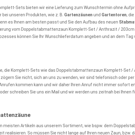
omplett-Sets bieten wir eine Lieferung zum Wunschtermin ohne Aufpre
 bei unseren Produkten, wie z. B.
Gartenzäunen
und
Gartentoren
, di
wenn es Ihnen am besten passt und Sie den Aufbau des neuen
Stabma
ieferung vom Doppelstabmattenzaun Komplett-Set / Anthrazit / 203cm
prozesses können Sie Ihr Wunschlieferdatum angeben und an dem Tag wir
, die Komplett-Sets wie das Doppelstabmattenzaun Komplett-Set / A
gern Sie nicht, sich an uns zu wenden, wir sind telefonisch oder per M
nrufen kommen kann und wir daher Ihren Anruf nicht immer sofort e
der schreiben Sie uns ein Mail und wir werden uns zeitnah bei Ihnen
bmattenzäune
en meisten Artikeln aus unserem Sortiment, wie bspw. dem Doppelst
zeit realisieren. So müssen Sie nicht lange auf Ihren neuen Zaun, bz