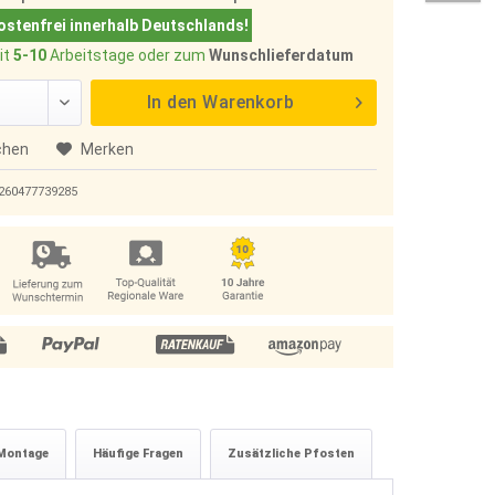
stenfrei innerhalb Deutschlands!
it
5-10
Arbeitstage oder zum
Wunschlieferdatum
In den
Warenkorb
chen
Merken
260477739285
Montage
Häufige Fragen
Zusätzliche Pfosten