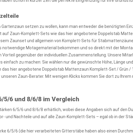
aben schon in kurzer Zeit die perfekte Eingrenzung für Ihre Grundstü
zelteile
Gartenzaun setzen zu wollen, kann man entweder die benötigten Einz
kt auf Zaun-Komplett-Sets wie das hier angebotene Doppelstab Matt
diesem Zaunset und allgemein von Komplett-Sets für Stabmattenzäune i
 notwendige Motagematerial bekommen und so direkt mit der Montag
n Vorteil gegenüber der individuellen Zusammenstellung. Unsere Mitar
ers einfach zu machen: Sie wählen nur die gewünschte Höhe, Länge un
e das hier angebotene Doppelstab Mattenzaun Komplett-Set / Grün / 
r unseren Zaun-Berater. Mit wenigen Klicks kommen Sie dort zu Ih
/5/6 und 8/6/8 im Vergleich
tärken 6/5/6 und 8/6/8 erhätlich, wobei diese Angaben sich auf den 
r- und Nachteile und auf alle Zaun-Komplett-Sets – egal ob in der Stä
rke 6/5/6 (die hier verarbeiteten Gitterstäbe haben also einen Durc