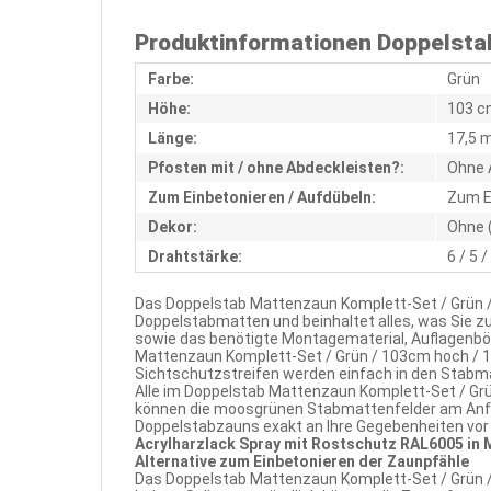
Produktinformationen Doppelstab
Farbe:
Grün
Höhe:
103 c
Länge:
17,5 
Pfosten mit / ohne Abdeckleisten?:
Ohne 
Zum Einbetonieren / Aufdübeln:
Zum E
Dekor:
Ohne 
Drahtstärke:
6 / 5 
Das Doppelstab Mattenzaun Komplett-Set / Grün /
Doppelstabmatten und beinhaltet alles, was Sie 
sowie das benötigte Montagematerial, Auflagenbö
Mattenzaun Komplett-Set / Grün / 103cm hoch / 1
Sichtschutzstreifen werden einfach in den Stabm
Alle im Doppelstab Mattenzaun Komplett-Set / Grü
können die moosgrünen Stabmattenfelder am Anfa
Doppelstabzauns exakt an Ihre Gegebenheiten vor O
Acrylharzlack Spray mit Rostschutz RAL6005 in
Alternative zum Einbetonieren der Zaunpfähle
Das Doppelstab Mattenzaun Komplett-Set / Grün / 