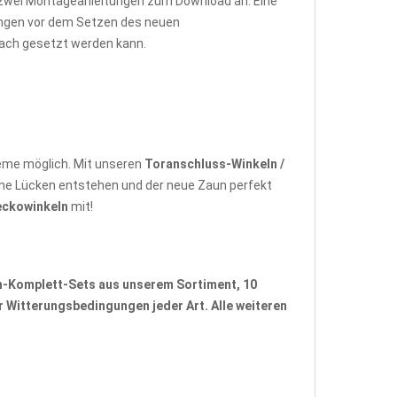
r zwei Montageanleitungen zum Download an: Eine
tungen vor dem Setzen des neuen
fach gesetzt werden kann.
eme möglich. Mit unseren
Toranschluss-Winkeln /
ne Lücken entstehen und der neue Zaun perfekt
eckowinkeln
mit!
n-Komplett-Sets
aus unserem Sortiment, 10
 Witterungsbedingungen jeder Art. Alle weiteren