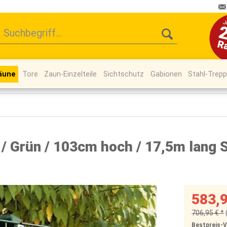
äune
Tore
Zaun-Einzelteile
Sichtschutz
Gabionen
Stahl-Trep
 Grün / 103cm hoch / 17,5m lang 
583,9
706,95 € *
Bestpreis-