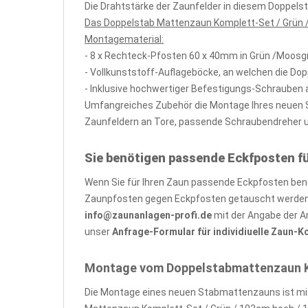
Die Drahtstärke der Zaunfelder in diesem Doppel
Das Doppelstab Mattenzaun Komplett-Set / Grün /
Montagematerial:
- 8 x Rechteck-Pfosten 60 x 40mm in Grün /Moosg
- Vollkunststoff-Auflageböcke, an welchen die Do
- Inklusive hochwertiger Befestigungs-Schrauben 
Umfangreiches Zubehör die Montage Ihres neuen St
Zaunfeldern an Tore, passende Schraubendreher und
Sie benötigen passende Eckfposten f
Wenn Sie für Ihren Zaun passende Eckpfosten benöt
Zaunpfosten gegen Eckpfosten getauscht werden, 
info@zaunanlagen-profi.de
mit der Angabe der A
unser
Anfrage-Formular für individiuelle Zaun-
Montage vom Doppelstabmattenzaun Kom
Die Montage eines neuen Stabmattenzauns ist mit