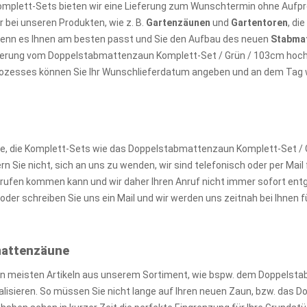
omplett-Sets bieten wir eine Lieferung zum Wunschtermin ohne Aufpre
 bei unseren Produkten, wie z. B.
Gartenzäunen
und
Gartentoren
, di
wenn es Ihnen am besten passt und Sie den Aufbau des neuen
Stabma
ieferung vom Doppelstabmattenzaun Komplett-Set / Grün / 103cm hoch
prozesses können Sie Ihr Wunschlieferdatum angeben und an dem Tag wir
 die Komplett-Sets wie das Doppelstabmattenzaun Komplett-Set / G
Sie nicht, sich an uns zu wenden, wir sind telefonisch oder per Mail f
ufen kommen kann und wir daher Ihren Anruf nicht immer sofort ent
der schreiben Sie uns ein Mail und wir werden uns zeitnah bei Ihnen
bmattenzäune
en meisten Artikeln aus unserem Sortiment, wie bspw. dem Doppelst
realisieren. So müssen Sie nicht lange auf Ihren neuen Zaun, bzw. das