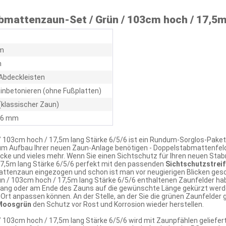
mattenzaun-Set / Grün / 103cm hoch / 17,5m 
m
m
Abdeckleisten
inbetonieren (ohne Fußplatten)
(klassischer Zaun)
/ 6 mm
 103cm hoch / 17,5m lang Stärke 6/5/6 ist ein Rundum-Sorglos-Paket
zum Aufbau Ihrer neuen Zaun-Anlage benötigen - Doppelstabmattenfel
cke und vieles mehr. Wenn Sie einen Sichtschutz für Ihren neuen S
7,5m lang Stärke 6/5/6 perfekt mit den passenden
Sichtschutzstreif
attenzaun eingezogen und schon ist man vor neugierigen Blicken ges
n / 103cm hoch / 17,5m lang Stärke 6/5/6 enthaltenen Zaunfelder ha
ng oder am Ende des Zauns auf die gewünschte Länge gekürzt werden
rt anpassen können. An der Stelle, an der Sie die grünen Zaunfelder 
 Moosgrün
den Schutz vor Rost und Korrosion wieder herstellen.
103cm hoch / 17,5m lang Stärke 6/5/6 wird mit Zaunpfählen geliefert