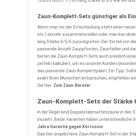
103cm hoch / 17,5m lang Stärke 6/5/6 warten und h
Zaun-Komplett-Sets günstiger als Ein
Wenn man vor der Entscheidung steht einen neuen 
etc.) einzeln zusammenstellen oder man kan dire
lang Stärke 6/5/6 zurückgreifen. Der Vorteil von 
passende Anzahl Zaunpfosten, Zaunfelder und das
bieten die Zaun-Komplett-Sets auch preislich eine
perfekt kalkuliert, um es unseren Kunden besond
das passende Zaun-Komplettpaket. Ein Tipp: Sollt
exakt Ihren Wünschen entsprechen, empfehlen wi
Sie hier:
Zum Zaun-Berater.
Zaun-Komplett-Sets der Stärke 6
In der Regel sind Doppelstabmattenzäune in den S
bezieht. Beide Varianten haben unterschiedliche Vo
Jahre Garantie gegen Korrosion
.
Das hier angebotene Zaun-Komplett-Set in der Stä