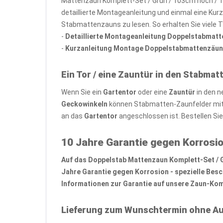
Mattenzaun Komplett-Set / Grün / 103cm hoch / 1
detaillierte Montageanleitung und einmal eine Kur
Stabmattenzauns zu lesen. So erhalten Sie viele 
-
Detaillierte Montageanleitung Doppelstabmat
-
Kurzanleitung Montage Doppelstabmattenzäun
Ein Tor / eine Zauntür in den Stabmat
Wenn Sie ein
Gartentor
oder eine
Zauntür
in den n
Geckowinkeln
können Stabmatten-Zaunfelder mit 
an das
Gartentor
angeschlossen ist. Bestellen Si
10 Jahre Garantie gegen Korrosio
Auf das Doppelstab Mattenzaun Komplett-Set / Grü
Jahre Garantie gegen Korrosion - spezielle Bes
Informationen zur Garantie auf unsere Zaun-Komp
Lieferung zum Wunschtermin ohne Au