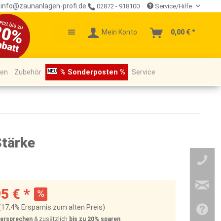
info@zaunanlagen-profi.de
02872 - 918100
Service/Hilfe
Mein Konto
0,00 € *
pen
Zubehör
% Sonderposten %
Service
Stärke
5 € *
(17,4% Ersparnis zum alten Preis)
Versprechen
& zusätzlich
bis zu 20%
sparen