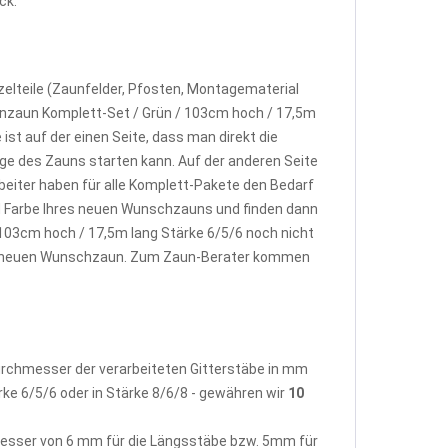
ck.
elteile (Zaunfelder, Pfosten, Montagematerial
enzaun Komplett-Set / Grün / 103cm hoch / 17,5m
st auf der einen Seite, dass man direkt die
e des Zauns starten kann. Auf der anderen Seite
beiter haben für alle Komplett-Pakete den Bedarf
d Farbe Ihres neuen Wunschzauns und finden dann
103cm hoch / 17,5m lang Stärke 6/5/6 noch nicht
rem neuen Wunschzaun. Zum Zaun-Berater kommen
Durchmesser der verarbeiteten Gitterstäbe in mm
rke 6/5/6 oder in Stärke 8/6/8 - gewähren wir
10
hmesser von 6 mm für die Längsstäbe bzw. 5mm für