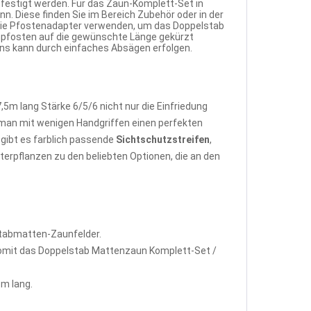
festigt werden. Für das Zaun-Komplett-Set in
. Diese finden Sie im Bereich Zubehör oder in der
 die Pfostenadapter verwenden, um das Doppelstab
npfosten auf die gewünschte Länge gekürzt
uns kann durch einfaches Absägen erfolgen.
m lang Stärke 6/5/6 nicht nur die Einfriedung
man mit wenigen Handgriffen einen perfekten
gibt es farblich passende
Sichtschutzstreifen
,
terpflanzen zu den beliebten Optionen, die an den
stabmatten-Zaunfelder.
omit das Doppelstab Mattenzaun Komplett-Set /
m lang.