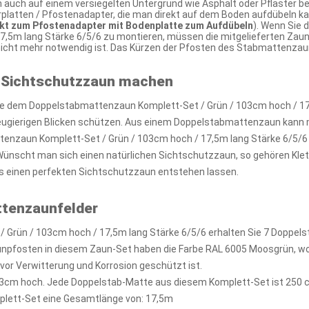
 auch auf einem versiegelten Untergrund wie Asphalt oder Pflaster be
atten / Pfostenadapter, die man direkt auf dem Boden aufdübeln kann
ekt zum Pfostenadapter mit Bodenplatte zum Aufdübeln
). Wenn Sie
7,5m lang Stärke 6/5/6 zu montieren, müssen die mitgelieferten Zau
 nicht mehr notwendig ist. Das Kürzen der Pfosten des Stabmattenza
 Sichtschutzzaun machen
e dem Doppelstabmattenzaun Komplett-Set / Grün / 103cm hoch / 17,5
neugierigen Blicken schützen. Aus einem Doppelstabmattenzaun kann 
nzaun Komplett-Set / Grün / 103cm hoch / 17,5m lang Stärke 6/5/6 
 Wünscht man sich einen natürlichen Sichtschutzzaun, so gehören Klet
 einen perfekten Sichtschutzzaun entstehen lassen.
ttenzaunfelder
 Grün / 103cm hoch / 17,5m lang Stärke 6/5/6 erhalten Sie 7 Doppel
unpfosten in diesem Zaun-Set haben die Farbe RAL 6005 Moosgrün, w
 vor Verwitterung und Korrosion geschützt ist.
3cm hoch. Jede Doppelstab-Matte aus diesem Komplett-Set ist 250 c
plett-Set eine Gesamtlänge von: 17,5m