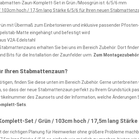
stabmatten-Zaun-Komplett-Set in Grün /Moosgrün ist: 6/5/6 mm
 103cm hoch / 17,5m lang Stärke 6/5/6 für Ihren neuen Stabmattenza
rün mit Übermaß zum Einbetonieren und inklusive passender Pfoste
ppelstab-Matte eingehängt und befestigt wird
aus V2A-Edelstahl
abmattenzauns erhalten Sie bei uns im Bereich Zubehör: Dort finden 
 Bits für die Installation der Zaunfelder uvm.
Zum Montagezubehör 
ür Ihren Stabmattenzaun?
igen, finden Sie diese unten im Bereich Zubehör. Gerne unterbreiten 
so dass der neue Stabmattenzaun perfekt zu Ihrem Grundstück passt
rtikelnummer des Zaunsets und der Information, welche Änderungen S
Komplett-Sets
.
plett-Set / Grün / 103cm hoch / 17,5m lang Stärke 
 der richtigen Planung für Heimwerker ohne größere Probleme machb