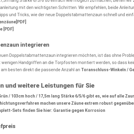
7,5m lang Stärke 6/5/6 so einfach wie möglich zu machen, bieten wi
zanleitung mit den wichtigsten Schritten. Wir empfehlen, beide Anlei
Tipps und Tricks, wie der neue Doppelstabmattenzaun schnell und ein
tenzäune[PDF]
e [PDF]
tenzaun integrieren
euen Doppelstabmattenzaun integrieren möchten, ist das ohne Probl
wenigen Handgriffen an die Torpfosten montiert werden, so dass kei
e am besten direkt die passende Anzahl an
Toranschluss-Winkeln / G
n und weitere Leistungen für Sie
n / 103cm hoch / 17,5m lang Stärke 6/5/6 gibt es, wie auf alle
Zau
chichtungsverfahren machen unsere Zäune extrem robust gegenüber
lett-Sets finden Sie hier:
Garantie gegen Korrosion
fpreis