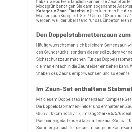
haben. Selbstverständlich können die Zaunpfosten
Moosgrün benötigen Sie dann sogenannte Adapterpl
Kategorie Zaun-Einzelteile
(hier kommen Sie
dir
Mattenzaun Komplett-Set / Grün / 103cm hoch / 1
werden, weil der Überstand für das Einbetonieren
Den Doppelstabmattenzaun zum
Häufig wünscht man sich bei einem Gartenzaun wi
des Grundstücks, sondern dieser soll zudem vor 
Sichtschutzzaun machen: Für das Doppelstabmatte
die man einfach in die Zaunfelder einziehen kann.
Stäben des Zauns emporwachsen und so ebenfalls
Im Zaun-Set enthaltene Stabma
Mit diesem Doppelstab Mattenzaun Komplett-Set /
Die Doppelstabmatten-Felder und enthaltenen Za
Grün / 103cm hoch / 17,5m lang Stärke 6/5/6 ideal
Das hier angebotende Stabmattenzaun-Set ist 10
Somit ergibt sich für dieses moosgrüne Zaun-Kom