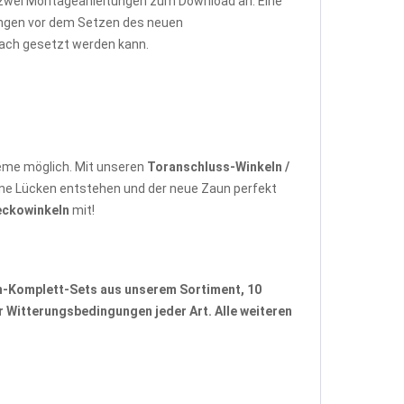
r zwei Montageanleitungen zum Download an: Eine
tungen vor dem Setzen des neuen
fach gesetzt werden kann.
eme möglich. Mit unseren
Toranschluss-Winkeln /
ne Lücken entstehen und der neue Zaun perfekt
eckowinkeln
mit!
n-Komplett-Sets
aus unserem Sortiment, 10
 Witterungsbedingungen jeder Art. Alle weiteren