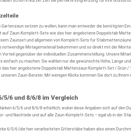
aben schon in kurzer Zeit die perfekte Eingrenzung für Ihre Grundstü
zelteile
Gartenzaun setzen zu wollen, kann man entweder die benötigten Einz
kt auf Zaun-Komplett-Sets wie das hier angebotene Doppelstab Matt
diesem Zaunset und allgemein von Komplett-Sets für Stabmattenzäune i
 notwendige Motagematerial bekommen und so direkt mit der Montag
n Vorteil gegenüber der individuellen Zusammenstellung. Unsere Mitar
ers einfach zu machen: Sie wählen nur die gewünschte Höhe, Länge un
e das hier angebotene Doppelstab Mattenzaun Komplett-Set / Grün / 
r unseren Zaun-Berater. Mit wenigen Klicks kommen Sie dort zu Ih
/5/6 und 8/6/8 im Vergleich
tärken 6/5/6 und 8/6/8 erhätlich, wobei diese Angaben sich auf den 
r- und Nachteile und auf alle Zaun-Komplett-Sets – egal ob in der Stä
rke 6/5/6 (die hier verarbeiteten Gitterstäbe haben also einen Durc