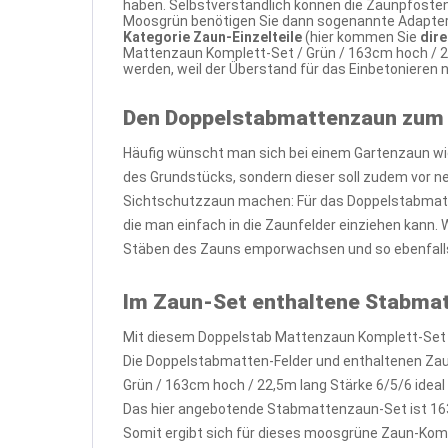
haben. Selbstverständlich können die Zaunpfosten
Moosgrün benötigen Sie dann sogenannte Adapterpl
Kategorie Zaun-Einzelteile
(hier kommen Sie
dir
Mattenzaun Komplett-Set / Grün / 163cm hoch / 2
werden, weil der Überstand für das Einbetonieren
Den Doppelstabmattenzaun zum
Häufig wünscht man sich bei einem Gartenzaun wi
des Grundstücks, sondern dieser soll zudem vor 
Sichtschutzzaun machen: Für das Doppelstabmatte
die man einfach in die Zaunfelder einziehen kann.
Stäben des Zauns emporwachsen und so ebenfalls
Im Zaun-Set enthaltene Stabma
Mit diesem Doppelstab Mattenzaun Komplett-Set /
Die Doppelstabmatten-Felder und enthaltenen Za
Grün / 163cm hoch / 22,5m lang Stärke 6/5/6 ideal
Das hier angebotende Stabmattenzaun-Set ist 16
Somit ergibt sich für dieses moosgrüne Zaun-Kom