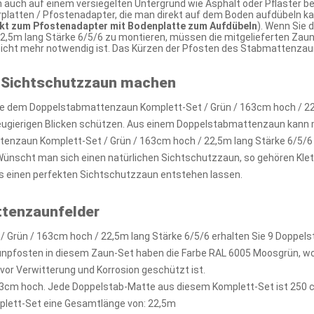
 auch auf einem versiegelten Untergrund wie Asphalt oder Pflaster be
atten / Pfostenadapter, die man direkt auf dem Boden aufdübeln kann
ekt zum Pfostenadapter mit Bodenplatte zum Aufdübeln
). Wenn Sie
2,5m lang Stärke 6/5/6 zu montieren, müssen die mitgelieferten Zau
 nicht mehr notwendig ist. Das Kürzen der Pfosten des Stabmattenza
 Sichtschutzzaun machen
e dem Doppelstabmattenzaun Komplett-Set / Grün / 163cm hoch / 22,5
neugierigen Blicken schützen. Aus einem Doppelstabmattenzaun kann 
nzaun Komplett-Set / Grün / 163cm hoch / 22,5m lang Stärke 6/5/6 
 Wünscht man sich einen natürlichen Sichtschutzzaun, so gehören Klet
 einen perfekten Sichtschutzzaun entstehen lassen.
ttenzaunfelder
 Grün / 163cm hoch / 22,5m lang Stärke 6/5/6 erhalten Sie 9 Doppel
unpfosten in diesem Zaun-Set haben die Farbe RAL 6005 Moosgrün, w
 vor Verwitterung und Korrosion geschützt ist.
3cm hoch. Jede Doppelstab-Matte aus diesem Komplett-Set ist 250 c
plett-Set eine Gesamtlänge von: 22,5m