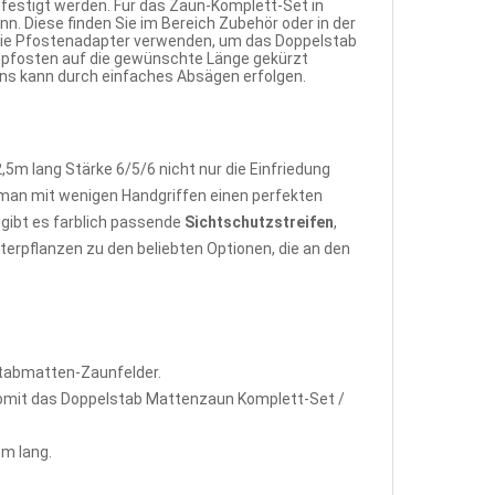
festigt werden. Für das Zaun-Komplett-Set in
. Diese finden Sie im Bereich Zubehör oder in der
 die Pfostenadapter verwenden, um das Doppelstab
npfosten auf die gewünschte Länge gekürzt
uns kann durch einfaches Absägen erfolgen.
m lang Stärke 6/5/6 nicht nur die Einfriedung
man mit wenigen Handgriffen einen perfekten
gibt es farblich passende
Sichtschutzstreifen
,
terpflanzen zu den beliebten Optionen, die an den
stabmatten-Zaunfelder.
omit das Doppelstab Mattenzaun Komplett-Set /
m lang.