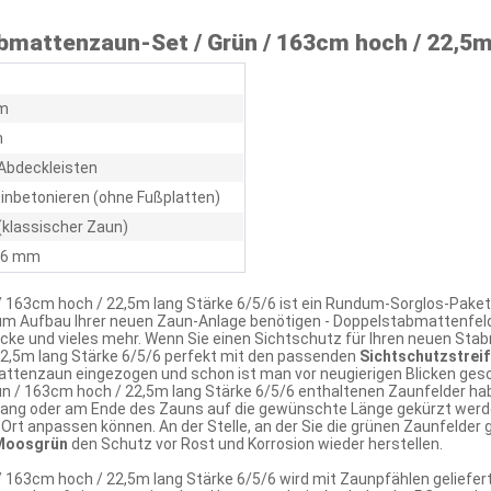
mattenzaun-Set / Grün / 163cm hoch / 22,5m 
m
m
Abdeckleisten
inbetonieren (ohne Fußplatten)
(klassischer Zaun)
/ 6 mm
 163cm hoch / 22,5m lang Stärke 6/5/6 ist ein Rundum-Sorglos-Paket
zum Aufbau Ihrer neuen Zaun-Anlage benötigen - Doppelstabmattenfel
cke und vieles mehr. Wenn Sie einen Sichtschutz für Ihren neuen S
2,5m lang Stärke 6/5/6 perfekt mit den passenden
Sichtschutzstreif
attenzaun eingezogen und schon ist man vor neugierigen Blicken ges
n / 163cm hoch / 22,5m lang Stärke 6/5/6 enthaltenen Zaunfelder ha
ng oder am Ende des Zauns auf die gewünschte Länge gekürzt werden
rt anpassen können. An der Stelle, an der Sie die grünen Zaunfelder 
 Moosgrün
den Schutz vor Rost und Korrosion wieder herstellen.
163cm hoch / 22,5m lang Stärke 6/5/6 wird mit Zaunpfählen geliefert