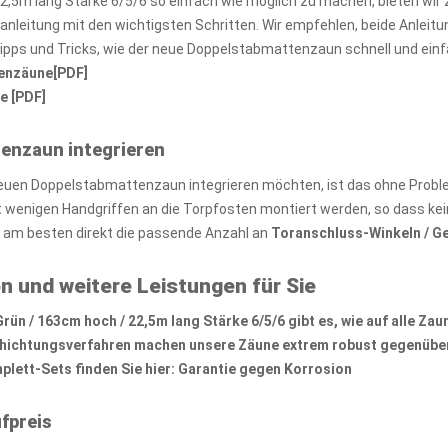
2,5m lang Stärke 6/5/6 so einfach wie möglich zu machen, bieten wi
zanleitung mit den wichtigsten Schritten. Wir empfehlen, beide Anlei
Tipps und Tricks, wie der neue Doppelstabmattenzaun schnell und ein
tenzäune[PDF]
e [PDF]
tenzaun integrieren
euen Doppelstabmattenzaun integrieren möchten, ist das ohne Probl
wenigen Handgriffen an die Torpfosten montiert werden, so dass kei
e am besten direkt die passende Anzahl an
Toranschluss-Winkeln / G
n und weitere Leistungen für Sie
n / 163cm hoch / 22,5m lang Stärke 6/5/6 gibt es, wie auf alle
Zau
chichtungsverfahren machen unsere Zäune extrem robust gegenüber
lett-Sets finden Sie hier:
Garantie gegen Korrosion
fpreis