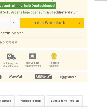
stenfrei innerhalb Deutschlands!
it
5-10
Arbeitstage oder zum
Wunschlieferdatum
In den
Warenkorb
chen
Merken
260477739537
Montage
Häufige Fragen
Zusätzliche Pfosten