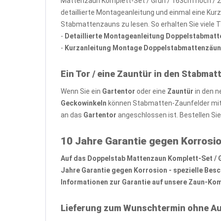
Mattenzaun Komplett-Set / Grün / 163cm hoch / 2
detaillierte Montageanleitung und einmal eine Kur
Stabmattenzauns zu lesen. So erhalten Sie viele 
-
Detaillierte Montageanleitung Doppelstabmat
-
Kurzanleitung Montage Doppelstabmattenzäun
Ein Tor / eine Zauntür in den Stabmat
Wenn Sie ein
Gartentor
oder eine
Zauntür
in den n
Geckowinkeln
können Stabmatten-Zaunfelder mit 
an das
Gartentor
angeschlossen ist. Bestellen Si
10 Jahre Garantie gegen Korrosio
Auf das Doppelstab Mattenzaun Komplett-Set / Grü
Jahre Garantie gegen Korrosion - spezielle Bes
Informationen zur Garantie auf unsere Zaun-Komp
Lieferung zum Wunschtermin ohne Au