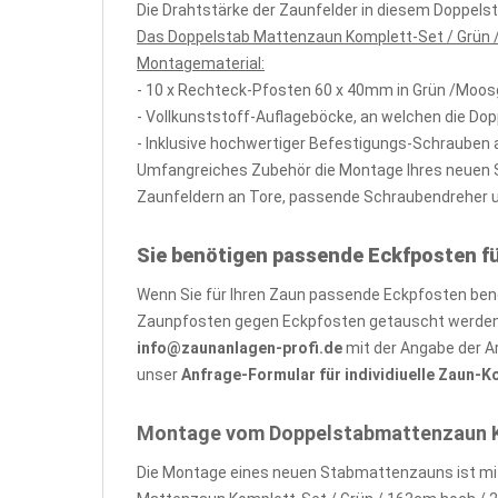
Die Drahtstärke der Zaunfelder in diesem Doppel
Das Doppelstab Mattenzaun Komplett-Set / Grün /
Montagematerial:
- 10 x Rechteck-Pfosten 60 x 40mm in Grün /Moo
- Vollkunststoff-Auflageböcke, an welchen die Do
- Inklusive hochwertiger Befestigungs-Schrauben 
Umfangreiches Zubehör die Montage Ihres neuen St
Zaunfeldern an Tore, passende Schraubendreher und
Sie benötigen passende Eckfposten f
Wenn Sie für Ihren Zaun passende Eckpfosten benöt
Zaunpfosten gegen Eckpfosten getauscht werden, 
info@zaunanlagen-profi.de
mit der Angabe der A
unser
Anfrage-Formular für individiuelle Zaun-
Montage vom Doppelstabmattenzaun Kom
Die Montage eines neuen Stabmattenzauns ist mit