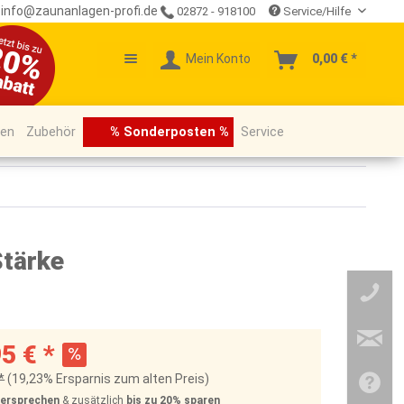
info@zaunanlagen-profi.de
02872 - 918100
Service/Hilfe
Mein Konto
0,00 € *
pen
Zubehör
% Sonderposten %
Service
Stärke
5 € *
*
(19,23% Ersparnis zum alten Preis)
Versprechen
& zusätzlich
bis zu 20%
sparen