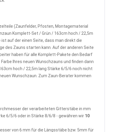
ck.
elteile (Zaunfelder, Pfosten, Montagematerial
enzaun Komplett-Set / Grün / 163cm hoch / 22,5m
st auf der einen Seite, dass man direkt die
e des Zauns starten kann. Auf der anderen Seite
beiter haben für alle Komplett-Pakete den Bedarf
d Farbe Ihres neuen Wunschzauns und finden dann
163cm hoch / 22,5m lang Stärke 6/5/6 noch nicht
rem neuen Wunschzaun. Zum Zaun-Berater kommen
Durchmesser der verarbeiteten Gitterstäbe in mm
rke 6/5/6 oder in Stärke 8/6/8 - gewähren wir
10
hmesser von 6 mm für die Längsstäbe bzw. 5mm für