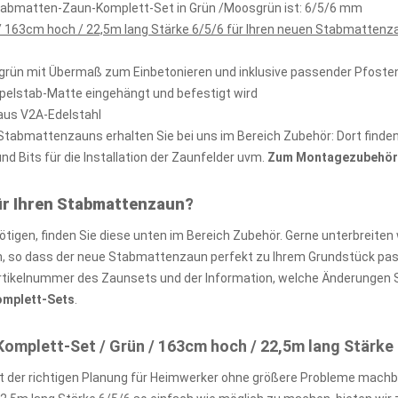
stabmatten-Zaun-Komplett-Set in Grün /Moosgrün ist: 6/5/6 mm
 163cm hoch / 22,5m lang Stärke 6/5/6 für Ihren neuen Stabmattenza
sgrün mit Übermaß zum Einbetonieren und inklusive passender Pfost
ppelstab-Matte eingehängt und befestigt wird
aus V2A-Edelstahl
abmattenzauns erhalten Sie bei uns im Bereich Zubehör: Dort finden 
 Bits für die Installation der Zaunfelder uvm.
Zum Montagezubehör 
ür Ihren Stabmattenzaun?
igen, finden Sie diese unten im Bereich Zubehör. Gerne unterbreiten 
so dass der neue Stabmattenzaun perfekt zu Ihrem Grundstück passt
rtikelnummer des Zaunsets und der Information, welche Änderungen S
Komplett-Sets
.
plett-Set / Grün / 163cm hoch / 22,5m lang Stärke 
 der richtigen Planung für Heimwerker ohne größere Probleme machb