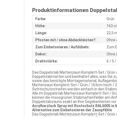
Produktinformationen Doppelstab
Farbe:
Grün
Höhe:
163 c
Länge:
22,5 
Pfosten mit / ohne Abdeckleisten?:
Ohne 
Zum Einbetonieren / Aufdübeln:
Zum E
Dekor:
Ohne 
Drahtstärke:
6 / 5 
Das Doppelstab Mattenzaun Komplett-Set / Grün /
Doppelstabmatten und beinhaltet alles, was Sie 
sowie das benötigte Montagematerial, Auflagenbö
Mattenzaun Komplett-Set / Grün / 163cm hoch / 2
Sichtschutzstreifen werden einfach in den Stabm
Alle im Doppelstab Mattenzaun Komplett-Set / Grü
können die moosgrünen Stabmattenfelder am Anfa
Doppelstabzauns exakt an Ihre Gegebenheiten vor O
Acrylharzlack Spray mit Rostschutz RAL6005 in
Alternative zum Einbetonieren der Zaunpfähle
Das Doppelstab Mattenzaun Komplett-Set / Grün / 