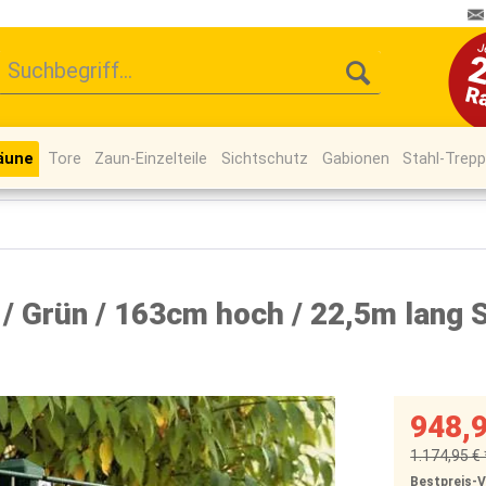
äune
Tore
Zaun-Einzelteile
Sichtschutz
Gabionen
Stahl-Trep
 Grün / 163cm hoch / 22,5m lang 
948,9
1.174,95 € 
Bestpreis-