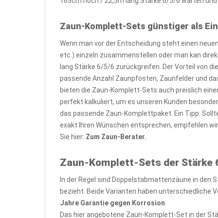
163cm hoch / 22,5m lang Stärke 6/5/6 warten und h
Zaun-Komplett-Sets günstiger als Ein
Wenn man vor der Entscheidung steht einen neuen 
etc.) einzeln zusammenstellen oder man kan dire
lang Stärke 6/5/6 zurückgreifen. Der Vorteil von 
passende Anzahl Zaunpfosten, Zaunfelder und das
bieten die Zaun-Komplett-Sets auch preislich eine
perfekt kalkuliert, um es unseren Kunden besond
das passende Zaun-Komplettpaket. Ein Tipp: Sollt
exakt Ihren Wünschen entsprechen, empfehlen wi
Sie hier:
Zum Zaun-Berater.
Zaun-Komplett-Sets der Stärke 6
In der Regel sind Doppelstabmattenzäune in den S
bezieht. Beide Varianten haben unterschiedliche Vo
Jahre Garantie gegen Korrosion
.
Das hier angebotene Zaun-Komplett-Set in der Stä