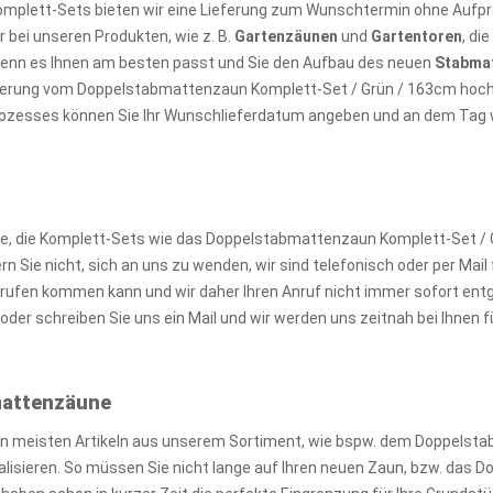
omplett-Sets bieten wir eine Lieferung zum Wunschtermin ohne Aufpre
 bei unseren Produkten, wie z. B.
Gartenzäunen
und
Gartentoren
, di
wenn es Ihnen am besten passt und Sie den Aufbau des neuen
Stabma
ieferung vom Doppelstabmattenzaun Komplett-Set / Grün / 163cm hoch
prozesses können Sie Ihr Wunschlieferdatum angeben und an dem Tag wir
 die Komplett-Sets wie das Doppelstabmattenzaun Komplett-Set / G
Sie nicht, sich an uns zu wenden, wir sind telefonisch oder per Mail f
ufen kommen kann und wir daher Ihren Anruf nicht immer sofort ent
der schreiben Sie uns ein Mail und wir werden uns zeitnah bei Ihnen
bmattenzäune
en meisten Artikeln aus unserem Sortiment, wie bspw. dem Doppelst
realisieren. So müssen Sie nicht lange auf Ihren neuen Zaun, bzw. das