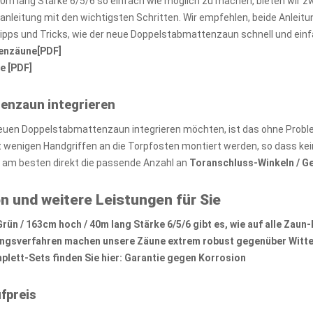
0m lang Stärke 6/5/6 so einfach wie möglich zu machen, bieten wir 
zanleitung mit den wichtigsten Schritten. Wir empfehlen, beide Anlei
Tipps und Tricks, wie der neue Doppelstabmattenzaun schnell und ein
tenzäune[PDF]
e [PDF]
tenzaun integrieren
euen Doppelstabmattenzaun integrieren möchten, ist das ohne Probl
wenigen Handgriffen an die Torpfosten montiert werden, so dass kei
e am besten direkt die passende Anzahl an
Toranschluss-Winkeln / G
n und weitere Leistungen für Sie
n / 163cm hoch / 40m lang Stärke 6/5/6 gibt es, wie auf alle
Zaun-
ungsverfahren machen unsere Zäune extrem robust gegenüber Witte
lett-Sets finden Sie hier:
Garantie gegen Korrosion
fpreis