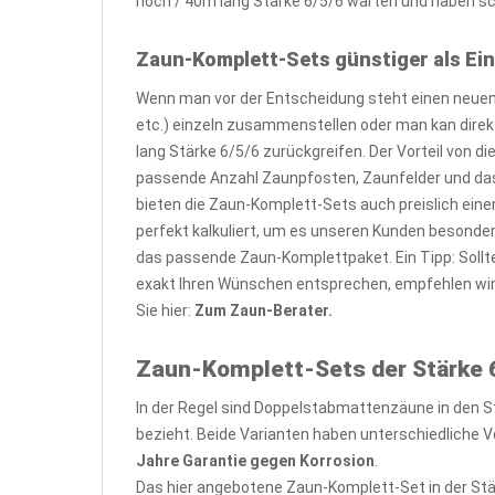
hoch / 40m lang Stärke 6/5/6 warten und haben sch
Zaun-Komplett-Sets günstiger als Ein
Wenn man vor der Entscheidung steht einen neuen 
etc.) einzeln zusammenstellen oder man kan dire
lang Stärke 6/5/6 zurückgreifen. Der Vorteil von 
passende Anzahl Zaunpfosten, Zaunfelder und das
bieten die Zaun-Komplett-Sets auch preislich eine
perfekt kalkuliert, um es unseren Kunden besond
das passende Zaun-Komplettpaket. Ein Tipp: Sollt
exakt Ihren Wünschen entsprechen, empfehlen wi
Sie hier:
Zum Zaun-Berater.
Zaun-Komplett-Sets der Stärke 6
In der Regel sind Doppelstabmattenzäune in den S
bezieht. Beide Varianten haben unterschiedliche Vo
Jahre Garantie gegen Korrosion
.
Das hier angebotene Zaun-Komplett-Set in der Stä