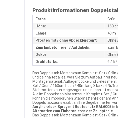
Produktinformationen Doppelstab
Farbe:
Grün
Höhe:
163 c
Länge:
40 m
Pfosten mit / ohne Abdeckleisten?:
Ohne 
Zum Einbetonieren / Aufdübeln:
Zum E
Dekor:
Ohne 
Drahtstärke:
6 / 5 
Das Doppelstab Mattenzaun Komplett-Set / Grün /
und beinhaltet alles, was Sie zum Aufbau Ihrer n
Montagematerial, Auflagenböcke und vieles mehr
Set / Grün / 163cm hoch / 40m lang Stärke 6/5/6 
Stabmattenzaun eingezogen und schon ist man vor
Alle im Doppelstab Mattenzaun Komplett-Set / Grü
können die moosgrünen Stabmattenfelder am Anfa
Doppelstabzauns exakt an Ihre Gegebenheiten vor O
Acrylharzlack Spray mit Rostschutz RAL6005 in
Alternative zum Einbetonieren der Zaunpfähle
Das Doppelstab Mattenzaun Komplett-Set / Grün / 