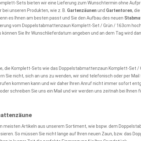
omplett-Sets bieten wir eine Lieferung zum Wunschtermin ohne Aufpre
 bei unseren Produkten, wie z. B.
Gartenzäunen
und
Gartentoren
, di
wenn es Ihnen am besten passt und Sie den Aufbau des neuen
Stabma
ieferung vom Doppelstabmattenzaun Komplett-Set / Grün / 163cm hoch
s können Sie Ihr Wunschlieferdatum angeben und an dem Tag wird dann 
, die Komplett-Sets wie das Doppelstabmattenzaun Komplett-Set / G
Sie nicht, sich an uns zu wenden, wir sind telefonisch oder per Mail f
ufen kommen kann und wir daher Ihren Anruf nicht immer sofort ent
der schreiben Sie uns ein Mail und wir werden uns zeitnah bei Ihnen
bmattenzäune
en meisten Artikeln aus unserem Sortiment, wie bspw. dem Doppelst
alisieren. So müssen Sie nicht lange auf Ihren neuen Zaun, bzw. das