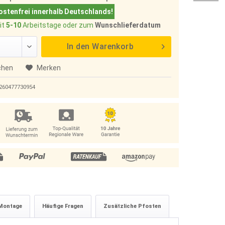
stenfrei innerhalb Deutschlands!
it
5-10
Arbeitstage oder zum
Wunschlieferdatum
In den
Warenkorb
chen
Merken
260477730954
Montage
Häufige Fragen
Zusätzliche Pfosten