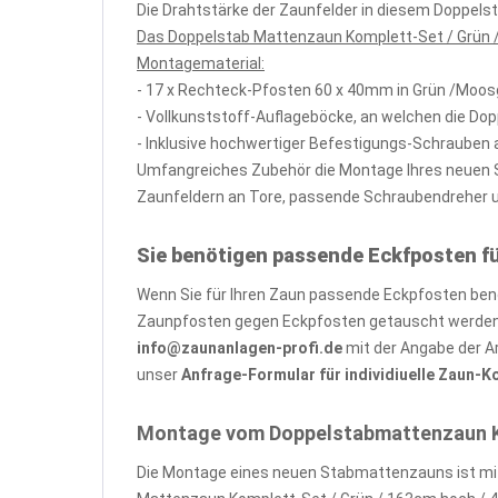
Die Drahtstärke der Zaunfelder in diesem Doppel
Das Doppelstab Mattenzaun Komplett-Set / Grün /
Montagematerial:
- 17 x Rechteck-Pfosten 60 x 40mm in Grün /Moo
- Vollkunststoff-Auflageböcke, an welchen die Do
- Inklusive hochwertiger Befestigungs-Schrauben 
Umfangreiches Zubehör die Montage Ihres neuen St
Zaunfeldern an Tore, passende Schraubendreher und
Sie benötigen passende Eckfposten f
Wenn Sie für Ihren Zaun passende Eckpfosten benöt
Zaunpfosten gegen Eckpfosten getauscht werden, 
info@zaunanlagen-profi.de
mit der Angabe der A
unser
Anfrage-Formular für individiuelle Zaun-
Montage vom Doppelstabmattenzaun Kom
Die Montage eines neuen Stabmattenzauns ist mit