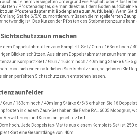
 auch auf einem versiegelten Untergrund wie Asphalt oder Pflaster be
atten / Pfostenadapter, die man direkt auf dem Boden aufdübeln kann
ekt zum Pfostenadapter mit Bodenplatte zum Aufdübeln
). Wenn Sie
0m lang Stärke 6/5/6 zu montieren, müssen die mitgelieferten Zaun
ehr notwendig ist. Das Kürzen der Pfosten des Stabmattenzauns kann
 Sichtschutzzaun machen
e dem Doppelstabmattenzaun Komplett-Set / Grün / 163cm hoch / 40m 
ierigen Blicken schützen. Aus einem Doppelstabmattenzaun kann man 
nzaun Komplett-Set / Grün / 163cm hoch / 40m lang Stärke 6/5/6 gi
scht man sich einen natürlichen Sichtschutzzaun, so gehören Kletterp
 einen perfekten Sichtschutzzaun entstehen lassen.
ttenzaunfelder
 Grün / 163cm hoch / 40m lang Stärke 6/5/6 erhalten Sie 16 Doppels
unpfosten in diesem Zaun-Set haben die Farbe RAL 6005 Moosgrün, w
or Verwitterung und Korrosion geschützt ist.
3cm hoch. Jede Doppelstab-Matte aus diesem Komplett-Set ist 250 c
plett-Set eine Gesamtlänge von: 40m