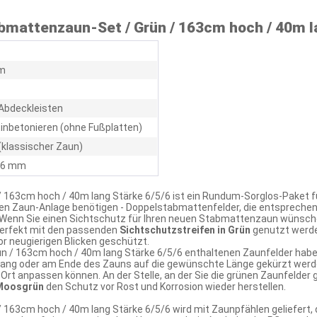
mattenzaun-Set / Grün / 163cm hoch / 40m la
m
Abdeckleisten
inbetonieren (ohne Fußplatten)
(klassischer Zaun)
/ 6 mm
 163cm hoch / 40m lang Stärke 6/5/6 ist ein Rundum-Sorglos-Paket 
euen Zaun-Anlage benötigen - Doppelstabmattenfelder, die entspreche
. Wenn Sie einen Sichtschutz für Ihren neuen Stabmattenzaun wünsc
perfekt mit den passenden
Sichtschutzstreifen in Grün
genutzt werde
 neugierigen Blicken geschützt.
n / 163cm hoch / 40m lang Stärke 6/5/6 enthaltenen Zaunfelder habe
ng oder am Ende des Zauns auf die gewünschte Länge gekürzt werden
rt anpassen können. An der Stelle, an der Sie die grünen Zaunfelder 
 Moosgrün
den Schutz vor Rost und Korrosion wieder herstellen.
163cm hoch / 40m lang Stärke 6/5/6 wird mit Zaunpfählen geliefert,