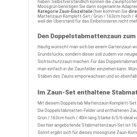
haben. Selbstverständlich können die Zaunpfosten
Moosgrün benötigen Sie dann sogenannte Adapterpl
Kategorie Zaun-Einzelteile
(hier kommen Sie
dir
Mattenzaun Komplett-Set / Grün / 163cm hoch / 4
weil der Überstand für das Einbetonieren nicht m
Den Doppelstabmattenzaun zum
Häufig wünscht man sich bei einem Gartenzaun wi
Grundstücks, sondern dieser soll zudem vor neug
Sichtschutzzaun machen: Für das Doppelstabmatte
man einfach in die Zaunfelder einziehen kann. Wün
Stäben des Zauns emporwachsen und so ebenfalls
Im Zaun-Set enthaltene Stabma
Mit diesem Doppelstab Mattenzaun Komplett-Set /
Die Doppelstabmatten-Felder und enthaltenen Za
Grün / 163cm hoch / 40m lang Stärke 6/5/6 ideal v
Das hier angebotende Stabmattenzaun-Set ist 16
Somit ergibt sich für dieses moosgrüne Zaun-Kom