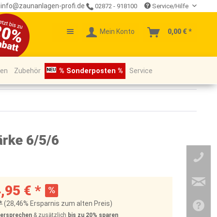
info@zaunanlagen-profi.de
02872 - 918100
Service/Hilfe
Mein Konto
0,00 € *
pen
Zubehör
% Sonderposten %
Service
rke 6/5/6
,95 € *
*
(28,46% Ersparnis zum alten Preis)
Versprechen
& zusätzlich
bis zu 20%
sparen