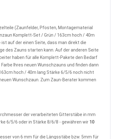
elteile (Zaunfelder, Pfosten, Montagematerial
enzaun Komplett-Set / Grün / 163cm hoch / 40m
st auf der einen Seite, dass man direkt die
e des Zauns starten kann. Auf der anderen Seite
beiter haben für alle Komplett-Pakete den Bedarf
d Farbe Ihres neuen Wunschzauns und finden dann
163cm hoch / 40m lang Stärke 6/5/6 noch nicht
rem neuen Wunschzaun. Zum Zaun-Berater kommen
Durchmesser der verarbeiteten Gitterstäbe in mm
rke 6/5/6 oder in Stärke 8/6/8 - gewähren wir
10
hmesser von 6 mm für die Längsstäbe bzw. 5mm für