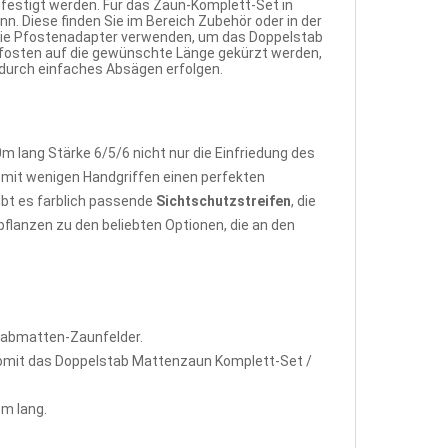
festigt werden. Für das Zaun-Komplett-Set in
. Diese finden Sie im Bereich Zubehör oder in der
 die Pfostenadapter verwenden, um das Doppelstab
pfosten auf die gewünschte Länge gekürzt werden,
 durch einfaches Absägen erfolgen.
lang Stärke 6/5/6 nicht nur die Einfriedung des
mit wenigen Handgriffen einen perfekten
bt es farblich passende
Sichtschutzstreifen
, die
flanzen zu den beliebten Optionen, die an den
tabmatten-Zaunfelder.
omit das Doppelstab Mattenzaun Komplett-Set /
m lang.