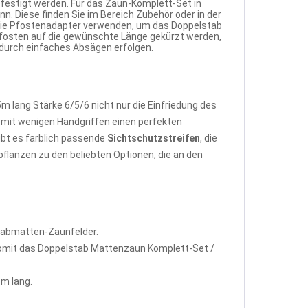
festigt werden. Für das Zaun-Komplett-Set in
. Diese finden Sie im Bereich Zubehör oder in der
 die Pfostenadapter verwenden, um das Doppelstab
pfosten auf die gewünschte Länge gekürzt werden,
 durch einfaches Absägen erfolgen.
lang Stärke 6/5/6 nicht nur die Einfriedung des
mit wenigen Handgriffen einen perfekten
bt es farblich passende
Sichtschutzstreifen
, die
flanzen zu den beliebten Optionen, die an den
tabmatten-Zaunfelder.
omit das Doppelstab Mattenzaun Komplett-Set /
m lang.