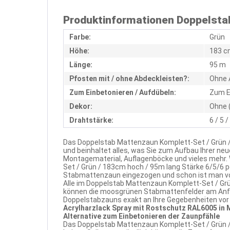
Produktinformationen Doppelstab
Farbe:
Grün
Höhe:
183 c
Länge:
95 m
Pfosten mit / ohne Abdeckleisten?:
Ohne 
Zum Einbetonieren / Aufdübeln:
Zum E
Dekor:
Ohne 
Drahtstärke:
6 / 5 
Das Doppelstab Mattenzaun Komplett-Set / Grün /
und beinhaltet alles, was Sie zum Aufbau Ihrer n
Montagematerial, Auflagenböcke und vieles mehr
Set / Grün / 183cm hoch / 95m lang Stärke 6/5/6 
Stabmattenzaun eingezogen und schon ist man vor
Alle im Doppelstab Mattenzaun Komplett-Set / Grü
können die moosgrünen Stabmattenfelder am Anfa
Doppelstabzauns exakt an Ihre Gegebenheiten vor O
Acrylharzlack Spray mit Rostschutz RAL6005 in
Alternative zum Einbetonieren der Zaunpfähle
Das Doppelstab Mattenzaun Komplett-Set / Grün / 