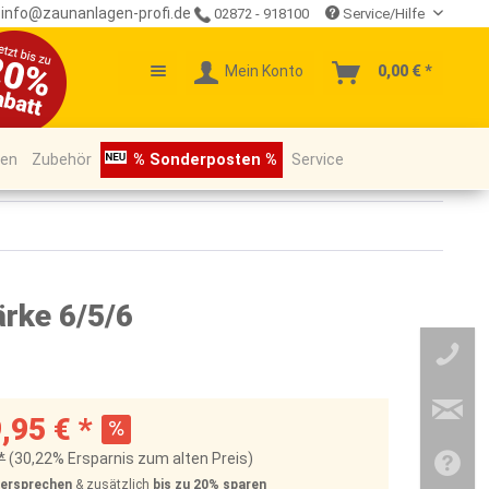
info@zaunanlagen-profi.de
02872 - 918100
Service/Hilfe
Mein Konto
0,00 € *
pen
Zubehör
% Sonderposten %
Service
rke 6/5/6
,95 € *
*
(30,22% Ersparnis zum alten Preis)
Versprechen
& zusätzlich
bis zu 20%
sparen