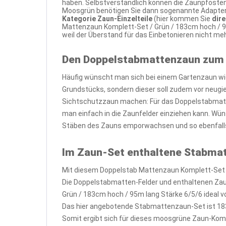
haben. Selbstverständlich können die Zaunpfosten
Moosgrün benötigen Sie dann sogenannte Adapterpl
Kategorie Zaun-Einzelteile
(hier kommen Sie
dir
Mattenzaun Komplett-Set / Grün / 183cm hoch / 9
weil der Überstand für das Einbetonieren nicht m
Den Doppelstabmattenzaun zum
Häufig wünscht man sich bei einem Gartenzaun wi
Grundstücks, sondern dieser soll zudem vor neug
Sichtschutzzaun machen: Für das Doppelstabmatte
man einfach in die Zaunfelder einziehen kann. Wün
Stäben des Zauns emporwachsen und so ebenfalls
Im Zaun-Set enthaltene Stabma
Mit diesem Doppelstab Mattenzaun Komplett-Set /
Die Doppelstabmatten-Felder und enthaltenen Za
Grün / 183cm hoch / 95m lang Stärke 6/5/6 ideal v
Das hier angebotende Stabmattenzaun-Set ist 18
Somit ergibt sich für dieses moosgrüne Zaun-Kom