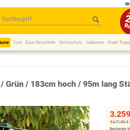
äune
Tore
Zaun-Einzelteile
Sichtschutz
Gabionen
Stahl-Trep
 Grün / 183cm hoch / 95m lang Stä
3.259
4.671,95 € 
Bestpreis-