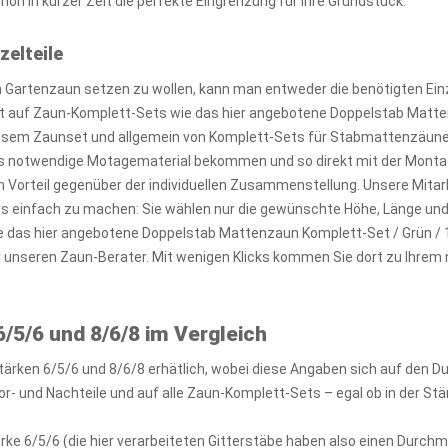
on in kurzer Zeit die perfekte Eingrenzung für Ihre Grundstück.
zelteile
Gartenzaun setzen zu wollen, kann man entweder die benötigten Einz
kt auf Zaun-Komplett-Sets wie das hier angebotene Doppelstab Matt
diesem Zaunset und allgemein von Komplett-Sets für Stabmattenzäune i
 notwendige Motagematerial bekommen und so direkt mit der Montag
n Vorteil gegenüber der individuellen Zusammenstellung. Unsere Mitar
ers einfach zu machen: Sie wählen nur die gewünschte Höhe, Länge un
e das hier angebotene Doppelstab Mattenzaun Komplett-Set / Grün / 
r unseren Zaun-Berater. Mit wenigen Klicks kommen Sie dort zu Ih
/5/6 und 8/6/8 im Vergleich
tärken 6/5/6 und 8/6/8 erhätlich, wobei diese Angaben sich auf den 
r- und Nachteile und auf alle Zaun-Komplett-Sets – egal ob in der Stä
rke 6/5/6 (die hier verarbeiteten Gitterstäbe haben also einen Durc