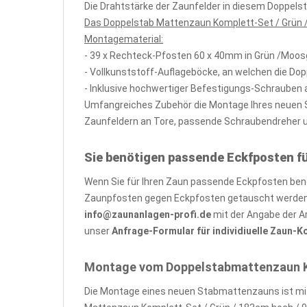
Die Drahtstärke der Zaunfelder in diesem Doppel
Das Doppelstab Mattenzaun Komplett-Set / Grün /
Montagematerial:
- 39 x Rechteck-Pfosten 60 x 40mm in Grün /Moo
- Vollkunststoff-Auflageböcke, an welchen die Do
- Inklusive hochwertiger Befestigungs-Schrauben 
Umfangreiches Zubehör die Montage Ihres neuen St
Zaunfeldern an Tore, passende Schraubendreher und
Sie benötigen passende Eckfposten f
Wenn Sie für Ihren Zaun passende Eckpfosten benöt
Zaunpfosten gegen Eckpfosten getauscht werden, 
info@zaunanlagen-profi.de
mit der Angabe der A
unser
Anfrage-Formular für individiuelle Zaun-
Montage vom Doppelstabmattenzaun Kom
Die Montage eines neuen Stabmattenzauns ist mit