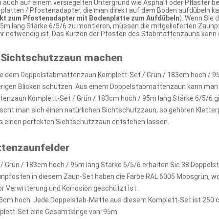
 auch auf einem versiegelten Untergrund wie Asphalt oder Pflaster be
atten / Pfostenadapter, die man direkt auf dem Boden aufdübeln kann
ekt zum Pfostenadapter mit Bodenplatte zum Aufdübeln
). Wenn Sie
5m lang Stärke 6/5/6 zu montieren, müssen die mitgelieferten Zaun
ehr notwendig ist. Das Kürzen der Pfosten des Stabmattenzauns kann
 Sichtschutzzaun machen
e dem Doppelstabmattenzaun Komplett-Set / Grün / 183cm hoch / 95m 
ierigen Blicken schützen. Aus einem Doppelstabmattenzaun kann man 
nzaun Komplett-Set / Grün / 183cm hoch / 95m lang Stärke 6/5/6 gi
scht man sich einen natürlichen Sichtschutzzaun, so gehören Kletterp
 einen perfekten Sichtschutzzaun entstehen lassen.
ttenzaunfelder
 Grün / 183cm hoch / 95m lang Stärke 6/5/6 erhalten Sie 38 Doppels
unpfosten in diesem Zaun-Set haben die Farbe RAL 6005 Moosgrün, w
or Verwitterung und Korrosion geschützt ist.
3cm hoch. Jede Doppelstab-Matte aus diesem Komplett-Set ist 250 c
plett-Set eine Gesamtlänge von: 95m