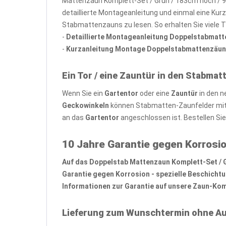
Mattenzaun Komplett-Set / Grün / 183cm hoch / 9
detaillierte Montageanleitung und einmal eine Kur
Stabmattenzauns zu lesen. So erhalten Sie viele 
-
Detaillierte Montageanleitung Doppelstabmat
-
Kurzanleitung Montage Doppelstabmattenzäun
Ein Tor / eine Zauntür in den Stabmat
Wenn Sie ein
Gartentor
oder eine
Zauntür
in den n
Geckowinkeln
können Stabmatten-Zaunfelder mit 
an das
Gartentor
angeschlossen ist. Bestellen Si
10 Jahre Garantie gegen Korrosio
Auf das Doppelstab Mattenzaun Komplett-Set / Grü
Garantie gegen Korrosion - spezielle Beschicht
Informationen zur Garantie auf unsere Zaun-Komp
Lieferung zum Wunschtermin ohne Au