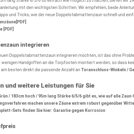
5m lang Stärke 6/5/6 so einfach wie möglich zu machen, bieten wir 
zanleitung mit den wichtigsten Schritten. Wir empfehlen, beide Anlei
Tipps und Tricks, wie der neue Doppelstabmattenzaun schnell und ein
tenzäune[PDF]
e [PDF]
tenzaun integrieren
euen Doppelstabmattenzaun integrieren möchten, ist das ohne Probl
wenigen Handgriffen an die Torpfosten montiert werden, so dass kei
e am besten direkt die passende Anzahl an
Toranschluss-Winkeln / G
n und weitere Leistungen für Sie
n / 183cm hoch / 95m lang Stärke 6/5/6 gibt es, wie auf alle
Zaun-
ungsverfahren machen unsere Zäune extrem robust gegenüber Witte
lett-Sets finden Sie hier:
Garantie gegen Korrosion
fpreis