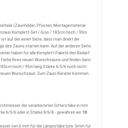
elteile (Zaunfelder, Pfosten, Montagematerial
enzaun Komplett-Set / Grün / 183cm hoch / 95m
st auf der einen Seite, dass man direkt die
e des Zauns starten kann. Auf der anderen Seite
beiter haben für alle Komplett-Pakete den Bedarf
d Farbe Ihres neuen Wunschzauns und finden dann
183cm hoch / 95m lang Stärke 6/5/6 noch nicht
rem neuen Wunschzaun. Zum Zaun-Berater kommen
Durchmesser der verarbeiteten Gitterstäbe in mm
rke 6/5/6 oder in Stärke 8/6/8 - gewähren wir
10
hmesser von 6 mm für die Längsstäbe bzw. 5mm für