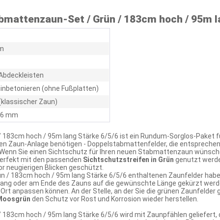
mattenzaun-Set / Grün / 183cm hoch / 95m la
m
Abdeckleisten
inbetonieren (ohne Fußplatten)
(klassischer Zaun)
/ 6 mm
 183cm hoch / 95m lang Stärke 6/5/6 ist ein Rundum-Sorglos-Paket 
euen Zaun-Anlage benötigen - Doppelstabmattenfelder, die entspreche
. Wenn Sie einen Sichtschutz für Ihren neuen Stabmattenzaun wünsc
perfekt mit den passenden
Sichtschutzstreifen in Grün
genutzt werde
 neugierigen Blicken geschützt.
n / 183cm hoch / 95m lang Stärke 6/5/6 enthaltenen Zaunfelder habe
ng oder am Ende des Zauns auf die gewünschte Länge gekürzt werden
rt anpassen können. An der Stelle, an der Sie die grünen Zaunfelder 
 Moosgrün
den Schutz vor Rost und Korrosion wieder herstellen.
183cm hoch / 95m lang Stärke 6/5/6 wird mit Zaunpfählen geliefert,