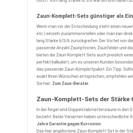
hoch / 95m lang Stärke 6/5/6 warten und haben sch
Zaun-Komplett-Sets günstiger als Ein
Wenn man vor der Entscheidung steht einen neuen 
etc.) einzeln zusammenstellen oder man kan dire
lang Stärke 6/5/6 zurückgreifen. Der Vorteil von 
passende Anzahl Zaunpfosten, Zaunfelder und das
bieten die Zaun-Komplett-Sets auch preislich eine
perfekt kalkuliert, um es unseren Kunden besond
das passende Zaun-Komplettpaket. Ein Tipp: Sollt
exakt Ihren Wünschen entsprechen, empfehlen wi
Sie hier:
Zum Zaun-Berater.
Zaun-Komplett-Sets der Stärke 6
In der Regel sind Doppelstabmattenzäune in den S
bezieht. Beide Varianten haben unterschiedliche Vo
Jahre Garantie gegen Korrosion
.
Das hier angebotene Zaun-Komplett-Set in der Stä