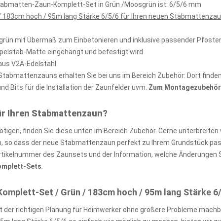
stabmatten-Zaun-Komplett-Set in Grün /Moosgrün ist: 6/5/6 mm
 183cm hoch / 95m lang Stärke 6/5/6 für Ihren neuen Stabmattenzau
sgrün mit Übermaß zum Einbetonieren und inklusive passender Pfost
ppelstab-Matte eingehängt und befestigt wird
aus V2A-Edelstahl
abmattenzauns erhalten Sie bei uns im Bereich Zubehör: Dort finden 
 Bits für die Installation der Zaunfelder uvm.
Zum Montagezubehör 
ür Ihren Stabmattenzaun?
igen, finden Sie diese unten im Bereich Zubehör. Gerne unterbreiten 
so dass der neue Stabmattenzaun perfekt zu Ihrem Grundstück passt
rtikelnummer des Zaunsets und der Information, welche Änderungen S
Komplett-Sets
.
plett-Set / Grün / 183cm hoch / 95m lang Stärke 6
 der richtigen Planung für Heimwerker ohne größere Probleme machb