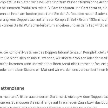
omplett-Sets bieten wir eine Lieferung zum Wunschtermin ohne Aufpre
 bei unseren Produkten, wie z. B.
Gartenzäunen
und
Gartentoren
, di
wenn es Ihnen am besten passt und Sie den Aufbau des neuen
Stabma
ieferung vom Doppelstabmattenzaun Komplett-Set / Grün / 183cm hoch
s können Sie Ihr Wunschlieferdatum angeben und an dem Tag wird dann 
, die Komplett-Sets wie das Doppelstabmattenzaun Komplett-Set / G
Sie nicht, sich an uns zu wenden, wir sind telefonisch oder per Mail f
ufen kommen kann und wir daher Ihren Anruf nicht immer sofort ent
der schreiben Sie uns ein Mail und wir werden uns zeitnah bei Ihnen
bmattenzäune
en meisten Artikeln aus unserem Sortiment, wie bspw. dem Doppelst
alisieren. So müssen Sie nicht lange auf Ihren neuen Zaun, bzw. das