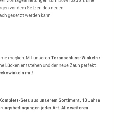
zwei Montageanleitungen zum Download an: Eine
tungen vor dem Setzen des neuen
fach gesetzt werden kann.
eme möglich. Mit unseren
Toranschluss-Winkeln /
ne Lücken entstehen und der neue Zaun perfekt
eckowinkeln
mit!
Komplett-Sets
aus unserem Sortiment, 10 Jahre
rungsbedingungen jeder Art. Alle weiteren