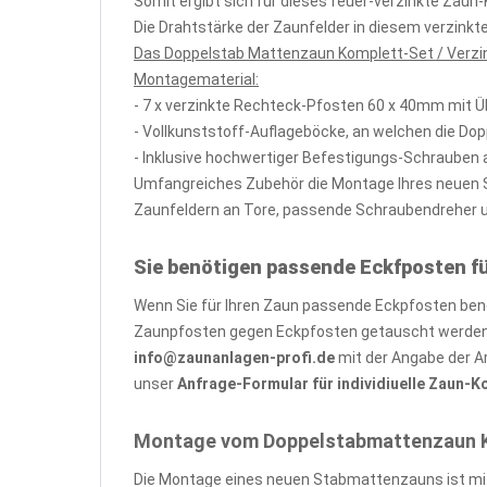
Somit ergibt sich für dieses feuer-verzinkte Zau
Die Drahtstärke der Zaunfelder in diesem verzin
Das Doppelstab Mattenzaun Komplett-Set / Verzin
Montagematerial:
- 7 x verzinkte Rechteck-Pfosten 60 x 40mm mit 
- Vollkunststoff-Auflageböcke, an welchen die Do
- Inklusive hochwertiger Befestigungs-Schrauben 
Umfangreiches Zubehör die Montage Ihres neuen St
Zaunfeldern an Tore, passende Schraubendreher und
Sie benötigen passende Eckfposten f
Wenn Sie für Ihren Zaun passende Eckpfosten benöt
Zaunpfosten gegen Eckpfosten getauscht werden, 
info@zaunanlagen-profi.de
mit der Angabe der A
unser
Anfrage-Formular für individiuelle Zaun-
Montage vom Doppelstabmattenzaun Kom
Die Montage eines neuen Stabmattenzauns ist mit