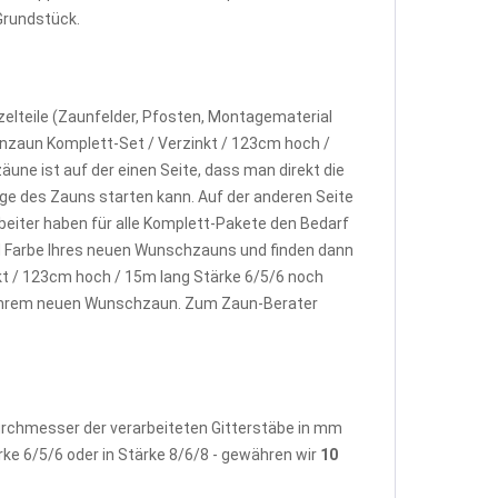
Grundstück.
elteile (Zaunfelder, Pfosten, Montagematerial
nzaun Komplett-Set / Verzinkt / 123cm hoch /
ne ist auf der einen Seite, dass man direkt die
e des Zauns starten kann. Auf der anderen Seite
beiter haben für alle Komplett-Pakete den Bedarf
d Farbe Ihres neuen Wunschzauns und finden dann
t / 123cm hoch / 15m lang Stärke 6/5/6 noch
u Ihrem neuen Wunschzaun. Zum Zaun-Berater
Durchmesser der verarbeiteten Gitterstäbe in mm
rke 6/5/6 oder in Stärke 8/6/8 - gewähren wir
10