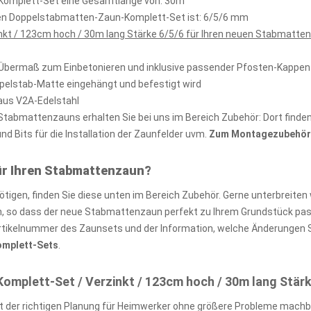
n-Komplett-Set eine Gesamtlänge von: 30m
kten Doppelstabmatten-Zaun-Komplett-Set ist: 6/5/6 mm
kt / 123cm hoch / 30m lang Stärke 6/5/6 für Ihren neuen Stabmatten
 Übermaß zum Einbetonieren und inklusive passender Pfosten-Kappen
ppelstab-Matte eingehängt und befestigt wird
aus V2A-Edelstahl
abmattenzauns erhalten Sie bei uns im Bereich Zubehör: Dort finden 
 Bits für die Installation der Zaunfelder uvm.
Zum Montagezubehör 
ür Ihren Stabmattenzaun?
igen, finden Sie diese unten im Bereich Zubehör. Gerne unterbreiten 
so dass der neue Stabmattenzaun perfekt zu Ihrem Grundstück passt
rtikelnummer des Zaunsets und der Information, welche Änderungen S
Komplett-Sets
.
plett-Set / Verzinkt / 123cm hoch / 30m lang Stärk
 der richtigen Planung für Heimwerker ohne größere Probleme machb