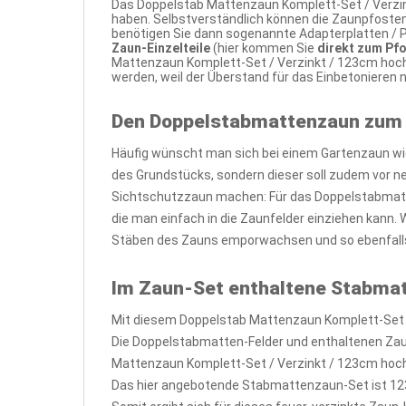
Das Doppelstab Mattenzaun Komplett-Set / Verzink
haben. Selbstverständlich können die Zaunpfosten
benötigen Sie dann sogenannte Adapterplatten / P
Zaun-Einzelteile
(hier kommen Sie
direkt zum Pf
Mattenzaun Komplett-Set / Verzinkt / 123cm hoch
werden, weil der Überstand für das Einbetonieren
Den Doppelstabmattenzaun zum
Häufig wünscht man sich bei einem Gartenzaun wi
des Grundstücks, sondern dieser soll zudem vor 
Sichtschutzzaun machen: Für das Doppelstabmatte
die man einfach in die Zaunfelder einziehen kann.
Stäben des Zauns emporwachsen und so ebenfalls
Im Zaun-Set enthaltene Stabma
Mit diesem Doppelstab Mattenzaun Komplett-Set /
Die Doppelstabmatten-Felder und enthaltenen Zau
Mattenzaun Komplett-Set / Verzinkt / 123cm hoch /
Das hier angebotende Stabmattenzaun-Set ist 12