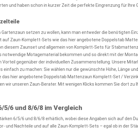
ten und haben schon in kurzer Zeit die perfekte Eingrenzung für Ihre 
zelteile
Gartenzaun setzen zu wollen, kann man entweder die benötigten Einz
kt auf Zaun-Komplett-Sets wie das hier angebotene Doppelstab Matte
von diesem Zaunset und allgemein von Komplett-Sets für Stabmattenzäu
 notwendige Motagematerial bekommen und so direkt mit der Montag
n Vorteil gegenüber der individuellen Zusammenstellung. Unsere Mitar
ers einfach zu machen: Sie wählen nur die gewünschte Höhe, Länge un
te das hier angebotene Doppelstab Mattenzaun Komplett-Set / Verzink
en wir unseren Zaun-Berater. Mit wenigen Klicks kommen Sie dort z
/5/6 und 8/6/8 im Vergleich
tärken 6/5/6 und 8/6/8 erhätlich, wobei diese Angaben sich auf den 
r- und Nachteile und auf alle Zaun-Komplett-Sets – egal ob in der Stä