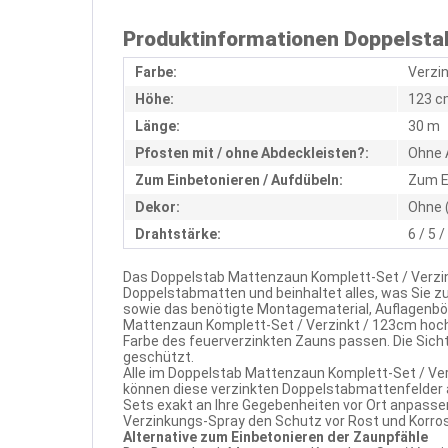
Produktinformationen Doppelstab
Farbe:
Verzi
Höhe:
123 c
Länge:
30 m
Pfosten mit / ohne Abdeckleisten?:
Ohne 
Zum Einbetonieren / Aufdübeln:
Zum E
Dekor:
Ohne 
Drahtstärke:
6 / 5 
Das Doppelstab Mattenzaun Komplett-Set / Verzin
Doppelstabmatten und beinhaltet alles, was Sie 
sowie das benötigte Montagematerial, Auflagenbö
Mattenzaun Komplett-Set / Verzinkt / 123cm hoch
Farbe des feuerverzinkten Zauns passen. Die Sich
geschützt.
Alle im Doppelstab Mattenzaun Komplett-Set / Ver
können diese verzinkten Doppelstabmattenfelder 
Sets exakt an Ihre Gegebenheiten vor Ort anpassen
Verzinkungs-Spray den Schutz vor Rost und Korrosi
Alternative zum Einbetonieren der Zaunpfähle