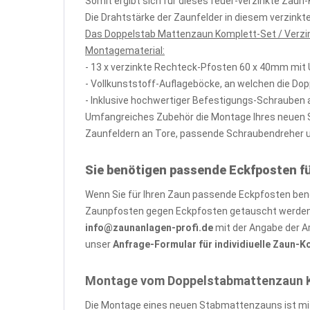
Somit ergibt sich für dieses feuer-verzinkte Zau
Die Drahtstärke der Zaunfelder in diesem verzin
Das Doppelstab Mattenzaun Komplett-Set / Verzin
Montagematerial:
- 13 x verzinkte Rechteck-Pfosten 60 x 40mm mit
- Vollkunststoff-Auflageböcke, an welchen die Do
- Inklusive hochwertiger Befestigungs-Schrauben 
Umfangreiches Zubehör die Montage Ihres neuen St
Zaunfeldern an Tore, passende Schraubendreher und
Sie benötigen passende Eckfposten f
Wenn Sie für Ihren Zaun passende Eckpfosten benöt
Zaunpfosten gegen Eckpfosten getauscht werden, 
info@zaunanlagen-profi.de
mit der Angabe der A
unser
Anfrage-Formular für individiuelle Zaun-
Montage vom Doppelstabmattenzaun Kom
Die Montage eines neuen Stabmattenzauns ist mit