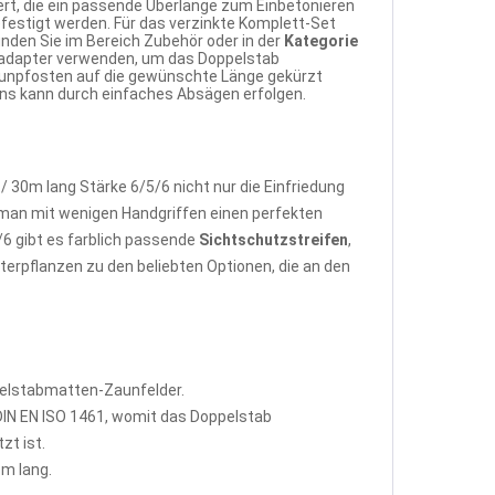
rt, die ein passende Überlänge zum Einbetonieren
festigt werden. Für das verzinkte Komplett-Set
nden Sie im Bereich Zubehör oder in der
Kategorie
nadapter verwenden, um das Doppelstab
aunpfosten auf die gewünschte Länge gekürzt
uns kann durch einfaches Absägen erfolgen.
30m lang Stärke 6/5/6 nicht nur die Einfriedung
man mit wenigen Handgriffen einen perfekten
6 gibt es farblich passende
Sichtschutzstreifen
,
terpflanzen zu den beliebten Optionen, die an den
pelstabmatten-Zaunfelder.
IN EN ISO 1461, womit das Doppelstab
zt ist.
m lang.