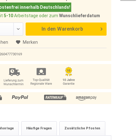
stenfrei innerhalb Deutschlands!
it
5-10
Arbeitstage oder zum
Wunschlieferdatum
In den
Warenkorb
chen
Merken
260477730169
Montage
Häufige Fragen
Zusätzliche Pfosten