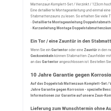
Mattenzaun Komplett-Set / Verzinkt / 123cm hoch
Eine detaillierte Montageanleitung und einmal ein
Stabmattenzauns zu lesen. So erhalten Sie viele 
-
Detaillierte Montageanleitung Doppelstabmat
-
Kurzanleitung Montage Doppelstabmattenzäun
Ein Tor / eine Zauntür in den Stabmat
Wenn Sie ein
Gartentor
oder eine
Zauntür
in den n
Geckowinkeln
können Stabmatten-Zaunfelder mit 
an das
Gartentor
angeschlossen ist. Bestellen Si
10 Jahre Garantie gegen Korrosio
Auf das Doppelstab Mattenzaun Komplett-Set / Ver
Jahre Garantie gegen Korrosion - spezielle Bes
Informationen zur Garantie auf unsere Zaun-Komp
Lieferung zum Wunschtermin ohne Au