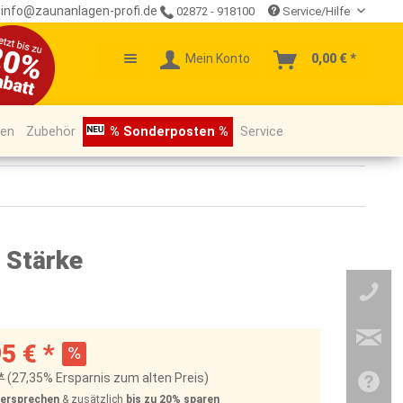
info@zaunanlagen-profi.de
02872 - 918100
Service/Hilfe
Mein Konto
0,00 € *
pen
Zubehör
% Sonderposten %
Service
 Stärke
5 € *
*
(27,35% Ersparnis zum alten Preis)
Versprechen
& zusätzlich
bis zu 20%
sparen