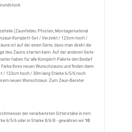
Grundstück.
elteile (Zaunfelder, Pfosten, Montagematerial
nzaun Komplett-Set / Verzinkt / 123cm hoch /
ne ist auf der einen Seite, dass man direkt die
e des Zauns starten kann. Auf der anderen Seite
beiter haben für alle Komplett-Pakete den Bedarf
d Farbe Ihres neuen Wunschzauns und finden dann
t / 123cm hoch / 30m lang Stärke 6/5/6 noch
u Ihrem neuen Wunschzaun. Zum Zaun-Berater
Durchmesser der verarbeiteten Gitterstäbe in mm
rke 6/5/6 oder in Stärke 8/6/8 - gewähren wir
10