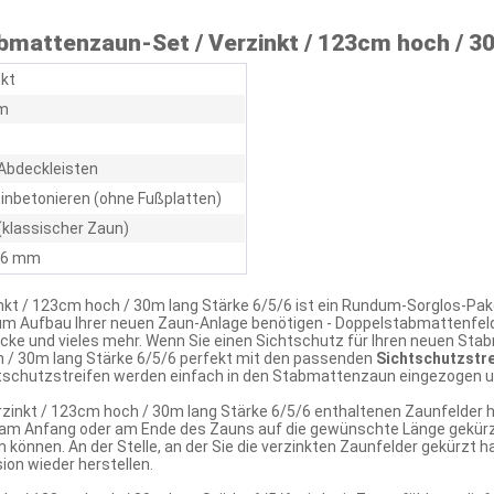
mattenzaun-Set / Verzinkt / 123cm hoch / 30
nkt
m
Abdeckleisten
inbetonieren (ohne Fußplatten)
(klassischer Zaun)
/ 6 mm
kt / 123cm hoch / 30m lang Stärke 6/5/6 ist ein Rundum-Sorglos-Pak
zum Aufbau Ihrer neuen Zaun-Anlage benötigen - Doppelstabmattenfel
cke und vieles mehr. Wenn Sie einen Sichtschutz für Ihren neuen S
 / 30m lang Stärke 6/5/6 perfekt mit den passenden
Sichtschutzstre
tschutzstreifen werden einfach in den Stabmattenzaun eingezogen un
zinkt / 123cm hoch / 30m lang Stärke 6/5/6 enthaltenen Zaunfelder 
am Anfang oder am Ende des Zauns auf die gewünschte Länge gekürzt
 können. An der Stelle, an der Sie die verzinkten Zaunfelder gekürzt 
on wieder herstellen.