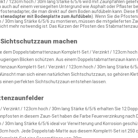
t / 123cm hoch / 30m lang Stärke 6/5/6 wird mit Zaunpfählen geliefe
 auch auf einem versiegelten Untergrund wie Asphalt oder Pflaster be
fostenadapter, die man direkt auf dem Boden aufdübeln kann. Diese fi
ostenadapter mit Bodenplatte zum Aufdübeln
). Wenn Sie die Pfoste
 / 30m lang Stärke 6/5/6 zu montieren, müssen die mitgelieferten Z
 nicht mehr notwendig ist. Das Kürzen der Pfosten des Stabmattenza
 Sichtschutzzaun machen
e dem Doppelstabmattenzaun Komplett-Set / Verzinkt / 123cm hoch / 
neugierigen Blicken schützen. Aus einem Doppelstabmattenzaun kann 
nzaun Komplett-Set / Verzinkt / 123cm hoch / 30m lang Stärke 6/5/
 Wünscht man sich einen natürlichen Sichtschutzzaun, so gehören Klet
 einen perfekten Sichtschutzzaun entstehen lassen.
ttenzaunfelder
 Verzinkt / 123cm hoch / 30m lang Stärke 6/5/6 erhalten Sie 12 Dop
npfosten in diesem Zaun-Set haben die Farbe Feuerverzinkung nach D
 30m lang Stärke 6/5/6 ideal vor Verwitterung und Korrosion geschüt
3cm hoch. Jede Doppelstab-Matte aus diesem Komplett-Set ist 250 c