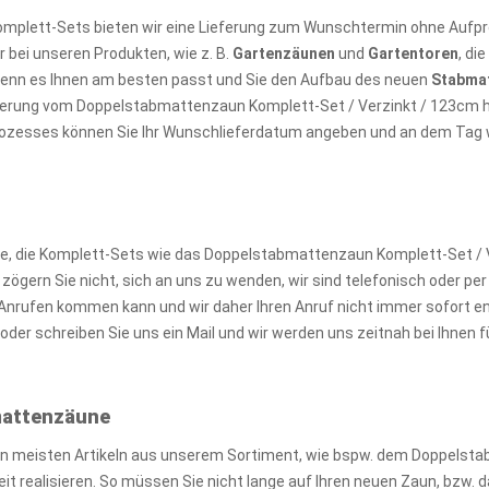
omplett-Sets bieten wir eine Lieferung zum Wunschtermin ohne Aufpre
 bei unseren Produkten, wie z. B.
Gartenzäunen
und
Gartentoren
, di
wenn es Ihnen am besten passt und Sie den Aufbau des neuen
Stabma
ieferung vom Doppelstabmattenzaun Komplett-Set / Verzinkt / 123cm 
prozesses können Sie Ihr Wunschlieferdatum angeben und an dem Tag wir
, die Komplett-Sets wie das Doppelstabmattenzaun Komplett-Set / V
gern Sie nicht, sich an uns zu wenden, wir sind telefonisch oder per M
nrufen kommen kann und wir daher Ihren Anruf nicht immer sofort e
der schreiben Sie uns ein Mail und wir werden uns zeitnah bei Ihnen
bmattenzäune
en meisten Artikeln aus unserem Sortiment, wie bspw. dem Doppelst
zeit realisieren. So müssen Sie nicht lange auf Ihren neuen Zaun, bz