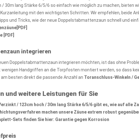
 / 30m lang Stärke 6/5/6 so einfach wie möglich zu machen, bieten 
e Kurzanleitung mit den wichtigsten Schritten. Wir empfehlen, beide 
Tipps und Tricks, wie der neue Doppelstabmattenzaun schnell und ein
tenzäune[PDF]
e [PDF]
tenzaun integrieren
euen Doppelstabmattenzaun integrieren möchten, ist das ohne Probl
wenigen Handgriffen an die Torpfosten montiert werden, so dass kei
e am besten direkt die passende Anzahl an
Toranschluss-Winkeln / G
n und weitere Leistungen für Sie
zinkt / 123cm hoch / 30m lang Stärke 6/5/6 gibt es, wie auf alle
Za
chichtungsverfahren machen unsere Zäune extrem robust gegenüber
lett-Sets finden Sie hier:
Garantie gegen Korrosion
fpreis