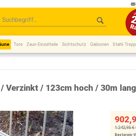
äune
Tore
Zaun-Einzelteile
Sichtschutz
Gabionen
Stahl-Trep
 Verzinkt / 123cm hoch / 30m lang
902,9
1.242,95 € 
Bestpreis-