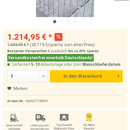
1.214,95 € *
1.689,95 € *
(28,11% Ersparnis zum alten Preis)
Bestpreis-Versprechen
& zusätzlich
bis zu 20%
sparen
Versandkostenfrei innerhalb Deutschlands!
Lieferzeit
5-10
Arbeitstage oder zum
Wunschlieferdatum
In den
Warenkorb
Merken
Artikel-Nr.:
4260477738097