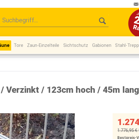
äune
Tore
Zaun-Einzelteile
Sichtschutz
Gabionen
Stahl-Trep
 Verzinkt / 123cm hoch / 45m lang
1.274
1.776,95 € 
Bestpreis-