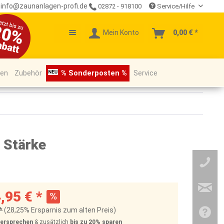
info@zaunanlagen-profi.de
02872 - 918100
Service/Hilfe
Mein Konto
0,00 € *
pen
Zubehör
% Sonderposten %
Service
 Stärke
,95 € *
*
(28,25% Ersparnis zum alten Preis)
Versprechen
& zusätzlich
bis zu 20%
sparen