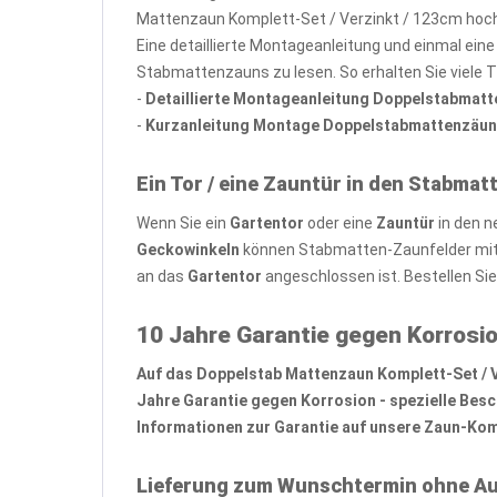
Mattenzaun Komplett-Set / Verzinkt / 123cm hoch
Eine detaillierte Montageanleitung und einmal ein
Stabmattenzauns zu lesen. So erhalten Sie viele 
-
Detaillierte Montageanleitung Doppelstabmat
-
Kurzanleitung Montage Doppelstabmattenzäun
Ein Tor / eine Zauntür in den Stabmat
Wenn Sie ein
Gartentor
oder eine
Zauntür
in den n
Geckowinkeln
können Stabmatten-Zaunfelder mit 
an das
Gartentor
angeschlossen ist. Bestellen Si
10 Jahre Garantie gegen Korrosio
Auf das Doppelstab Mattenzaun Komplett-Set / Ver
Jahre Garantie gegen Korrosion - spezielle Bes
Informationen zur Garantie auf unsere Zaun-Komp
Lieferung zum Wunschtermin ohne Au