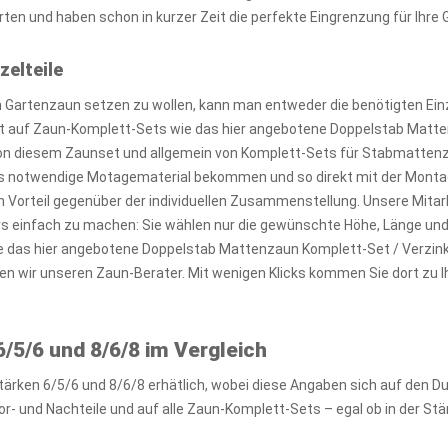
ten und haben schon in kurzer Zeit die perfekte Eingrenzung für Ihre 
zelteile
Gartenzaun setzen zu wollen, kann man entweder die benötigten Einz
kt auf Zaun-Komplett-Sets wie das hier angebotene Doppelstab Matte
von diesem Zaunset und allgemein von Komplett-Sets für Stabmattenzäu
 notwendige Motagematerial bekommen und so direkt mit der Montag
n Vorteil gegenüber der individuellen Zusammenstellung. Unsere Mitar
ers einfach zu machen: Sie wählen nur die gewünschte Höhe, Länge un
te das hier angebotene Doppelstab Mattenzaun Komplett-Set / Verzink
en wir unseren Zaun-Berater. Mit wenigen Klicks kommen Sie dort z
/5/6 und 8/6/8 im Vergleich
tärken 6/5/6 und 8/6/8 erhätlich, wobei diese Angaben sich auf den 
r- und Nachteile und auf alle Zaun-Komplett-Sets – egal ob in der Stä