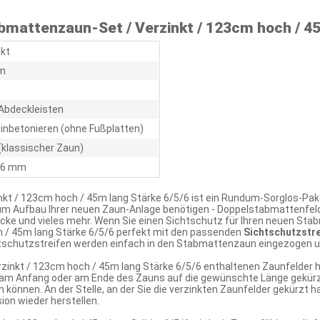
mattenzaun-Set / Verzinkt / 123cm hoch / 45
nkt
m
Abdeckleisten
inbetonieren (ohne Fußplatten)
(klassischer Zaun)
/ 6 mm
kt / 123cm hoch / 45m lang Stärke 6/5/6 ist ein Rundum-Sorglos-Pak
zum Aufbau Ihrer neuen Zaun-Anlage benötigen - Doppelstabmattenfel
cke und vieles mehr. Wenn Sie einen Sichtschutz für Ihren neuen S
 / 45m lang Stärke 6/5/6 perfekt mit den passenden
Sichtschutzstre
tschutzstreifen werden einfach in den Stabmattenzaun eingezogen un
zinkt / 123cm hoch / 45m lang Stärke 6/5/6 enthaltenen Zaunfelder 
am Anfang oder am Ende des Zauns auf die gewünschte Länge gekürzt
 können. An der Stelle, an der Sie die verzinkten Zaunfelder gekürzt 
on wieder herstellen.