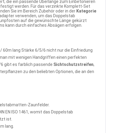
rt, die ein passende Überlänge zum Einbetonieren
festigt werden. Für das verzinkte Komplett-Set
nden Sie im Bereich Zubehör oder in der
Kategorie
nadapter verwenden, um das Doppelstab
aunpfosten auf die gewünschte Länge gekürzt
uns kann durch einfaches Absägen erfolgen.
60m lang Stärke 6/5/6 nicht nur die Einfriedung
man mit wenigen Handgriffen einen perfekten
6 gibt es farblich passende
Sichtschutzstreifen
,
terpflanzen zu den beliebten Optionen, die an den
pelstabmatten-Zaunfelder.
IN EN ISO 1461, womit das Doppelstab
zt ist.
m lang.