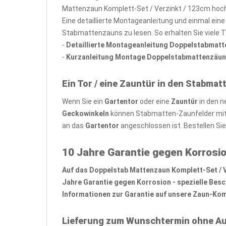
Mattenzaun Komplett-Set / Verzinkt / 123cm hoch
Eine detaillierte Montageanleitung und einmal ein
Stabmattenzauns zu lesen. So erhalten Sie viele 
-
Detaillierte Montageanleitung Doppelstabmat
-
Kurzanleitung Montage Doppelstabmattenzäun
Ein Tor / eine Zauntür in den Stabmat
Wenn Sie ein
Gartentor
oder eine
Zauntür
in den n
Geckowinkeln
können Stabmatten-Zaunfelder mit 
an das
Gartentor
angeschlossen ist. Bestellen Si
10 Jahre Garantie gegen Korrosio
Auf das Doppelstab Mattenzaun Komplett-Set / Ver
Jahre Garantie gegen Korrosion - spezielle Bes
Informationen zur Garantie auf unsere Zaun-Komp
Lieferung zum Wunschtermin ohne Au