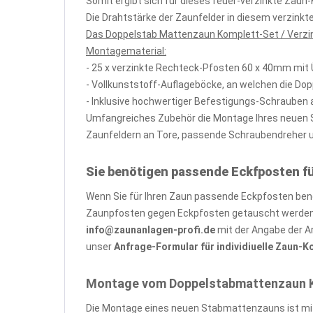
Somit ergibt sich für dieses feuer-verzinkte Zau
Die Drahtstärke der Zaunfelder in diesem verzin
Das Doppelstab Mattenzaun Komplett-Set / Verzin
Montagematerial:
- 25 x verzinkte Rechteck-Pfosten 60 x 40mm mit
- Vollkunststoff-Auflageböcke, an welchen die Do
- Inklusive hochwertiger Befestigungs-Schrauben 
Umfangreiches Zubehör die Montage Ihres neuen St
Zaunfeldern an Tore, passende Schraubendreher und
Sie benötigen passende Eckfposten f
Wenn Sie für Ihren Zaun passende Eckpfosten benöt
Zaunpfosten gegen Eckpfosten getauscht werden, 
info@zaunanlagen-profi.de
mit der Angabe der A
unser
Anfrage-Formular für individiuelle Zaun-
Montage vom Doppelstabmattenzaun Kom
Die Montage eines neuen Stabmattenzauns ist mit