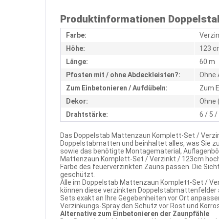
Produktinformationen Doppelstab
Farbe:
Verzi
Höhe:
123 c
Länge:
60 m
Pfosten mit / ohne Abdeckleisten?:
Ohne 
Zum Einbetonieren / Aufdübeln:
Zum E
Dekor:
Ohne 
Drahtstärke:
6 / 5 
Das Doppelstab Mattenzaun Komplett-Set / Verzin
Doppelstabmatten und beinhaltet alles, was Sie 
sowie das benötigte Montagematerial, Auflagenbö
Mattenzaun Komplett-Set / Verzinkt / 123cm hoch
Farbe des feuerverzinkten Zauns passen. Die Sich
geschützt.
Alle im Doppelstab Mattenzaun Komplett-Set / Ver
können diese verzinkten Doppelstabmattenfelder 
Sets exakt an Ihre Gegebenheiten vor Ort anpassen
Verzinkungs-Spray den Schutz vor Rost und Korrosi
Alternative zum Einbetonieren der Zaunpfähle