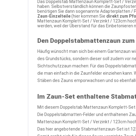
Das Doppelstab Mattenzaun Komplett-Set / Verzink
haben. Selbstverständlich können die Zaunpfosten
benötigen Sie dann sogenannte Adapterplatten / P
Zaun-Einzelteile
(hier kommen Sie
direkt zum Pf
Mattenzaun Komplett-Set / Verzinkt / 123cm hoch
werden, weil der Überstand für das Einbetonieren
Den Doppelstabmattenzaun zum
Häufig wünscht man sich bei einem Gartenzaun wi
des Grundstücks, sondern dieser soll zudem vor 
Sichtschutzzaun machen: Für das Doppelstabmatte
die man einfach in die Zaunfelder einziehen kann.
Stäben des Zauns emporwachsen und so ebenfalls
Im Zaun-Set enthaltene Stabma
Mit diesem Doppelstab Mattenzaun Komplett-Set /
Die Doppelstabmatten-Felder und enthaltenen Zau
Mattenzaun Komplett-Set / Verzinkt / 123cm hoch /
Das hier angebotende Stabmattenzaun-Set ist 12