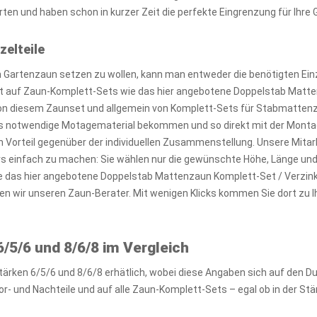
ten und haben schon in kurzer Zeit die perfekte Eingrenzung für Ihre 
zelteile
Gartenzaun setzen zu wollen, kann man entweder die benötigten Einz
kt auf Zaun-Komplett-Sets wie das hier angebotene Doppelstab Matte
von diesem Zaunset und allgemein von Komplett-Sets für Stabmattenzäu
 notwendige Motagematerial bekommen und so direkt mit der Montag
n Vorteil gegenüber der individuellen Zusammenstellung. Unsere Mitar
ers einfach zu machen: Sie wählen nur die gewünschte Höhe, Länge un
te das hier angebotene Doppelstab Mattenzaun Komplett-Set / Verzink
en wir unseren Zaun-Berater. Mit wenigen Klicks kommen Sie dort z
/5/6 und 8/6/8 im Vergleich
tärken 6/5/6 und 8/6/8 erhätlich, wobei diese Angaben sich auf den 
r- und Nachteile und auf alle Zaun-Komplett-Sets – egal ob in der Stä