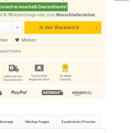
stenfrei innerhalb Deutschlands!
it
5-10
Arbeitstage oder zum
Wunschlieferdatum
In den
Warenkorb
chen
Merken
260477730374
Montage
Häufige Fragen
Zusätzliche Pfosten