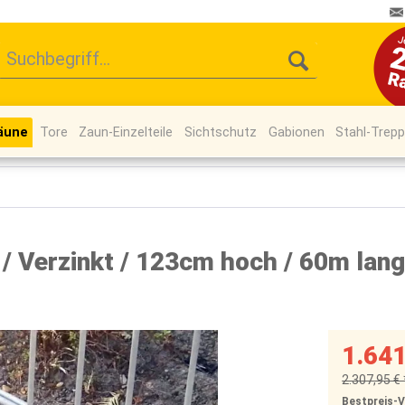
äune
Tore
Zaun-Einzelteile
Sichtschutz
Gabionen
Stahl-Trep
 Verzinkt / 123cm hoch / 60m lang
1.641
2.307,95 € 
Bestpreis-