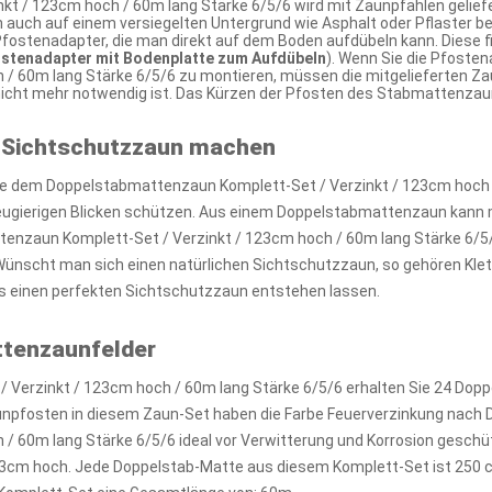
t / 123cm hoch / 60m lang Stärke 6/5/6 wird mit Zaunpfählen geliefe
 auch auf einem versiegelten Untergrund wie Asphalt oder Pflaster be
fostenadapter, die man direkt auf dem Boden aufdübeln kann. Diese fi
ostenadapter mit Bodenplatte zum Aufdübeln
). Wenn Sie die Pfoste
 / 60m lang Stärke 6/5/6 zu montieren, müssen die mitgelieferten Z
 nicht mehr notwendig ist. Das Kürzen der Pfosten des Stabmattenza
 Sichtschutzzaun machen
e dem Doppelstabmattenzaun Komplett-Set / Verzinkt / 123cm hoch / 
neugierigen Blicken schützen. Aus einem Doppelstabmattenzaun kann 
nzaun Komplett-Set / Verzinkt / 123cm hoch / 60m lang Stärke 6/5/
 Wünscht man sich einen natürlichen Sichtschutzzaun, so gehören Klet
 einen perfekten Sichtschutzzaun entstehen lassen.
ttenzaunfelder
 Verzinkt / 123cm hoch / 60m lang Stärke 6/5/6 erhalten Sie 24 Dop
npfosten in diesem Zaun-Set haben die Farbe Feuerverzinkung nach D
 60m lang Stärke 6/5/6 ideal vor Verwitterung und Korrosion geschüt
3cm hoch. Jede Doppelstab-Matte aus diesem Komplett-Set ist 250 c