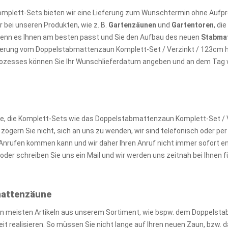
omplett-Sets bieten wir eine Lieferung zum Wunschtermin ohne Aufpre
 bei unseren Produkten, wie z. B.
Gartenzäunen
und
Gartentoren
, di
wenn es Ihnen am besten passt und Sie den Aufbau des neuen
Stabma
ieferung vom Doppelstabmattenzaun Komplett-Set / Verzinkt / 123cm 
prozesses können Sie Ihr Wunschlieferdatum angeben und an dem Tag wir
, die Komplett-Sets wie das Doppelstabmattenzaun Komplett-Set / V
gern Sie nicht, sich an uns zu wenden, wir sind telefonisch oder per M
nrufen kommen kann und wir daher Ihren Anruf nicht immer sofort e
der schreiben Sie uns ein Mail und wir werden uns zeitnah bei Ihnen
bmattenzäune
en meisten Artikeln aus unserem Sortiment, wie bspw. dem Doppelst
zeit realisieren. So müssen Sie nicht lange auf Ihren neuen Zaun, bz