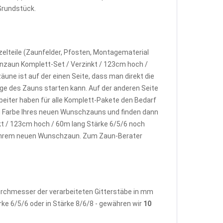
Grundstück.
elteile (Zaunfelder, Pfosten, Montagematerial
nzaun Komplett-Set / Verzinkt / 123cm hoch /
ne ist auf der einen Seite, dass man direkt die
e des Zauns starten kann. Auf der anderen Seite
beiter haben für alle Komplett-Pakete den Bedarf
d Farbe Ihres neuen Wunschzauns und finden dann
t / 123cm hoch / 60m lang Stärke 6/5/6 noch
u Ihrem neuen Wunschzaun. Zum Zaun-Berater
Durchmesser der verarbeiteten Gitterstäbe in mm
rke 6/5/6 oder in Stärke 8/6/8 - gewähren wir
10