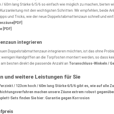
 / 60m lang Stärke 6/5/6 so einfach wie möglich zu machen, bieten 
e Kurzanleitung mit den wichtigsten Schritten. Wir empfehlen, beide 
Tipps und Tricks, wie der neue Doppelstabmattenzaun schnell und ein
tenzäune[PDF]
e [PDF]
tenzaun integrieren
euen Doppelstabmattenzaun integrieren möchten, ist das ohne Probl
wenigen Handgriffen an die Torpfosten montiert werden, so dass kei
e am besten direkt die passende Anzahl an
Toranschluss-Winkeln / G
n und weitere Leistungen für Sie
zinkt / 123cm hoch / 60m lang Stärke 6/5/6 gibt es, wie auf alle
Za
chichtungsverfahren machen unsere Zäune extrem robust gegenüber
lett-Sets finden Sie hier:
Garantie gegen Korrosion
fpreis