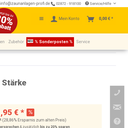
info@zaunanlagen-profi.de
02872 - 918100
Service/Hilfe
Mein Konto
0,00 € *
pen
Zubehör
% Sonderposten %
Service
 Stärke
,95 € *
*
(28,86% Ersparnis zum alten Preis)
Versprechen
& zusätzlich
bis zu 20%
sparen