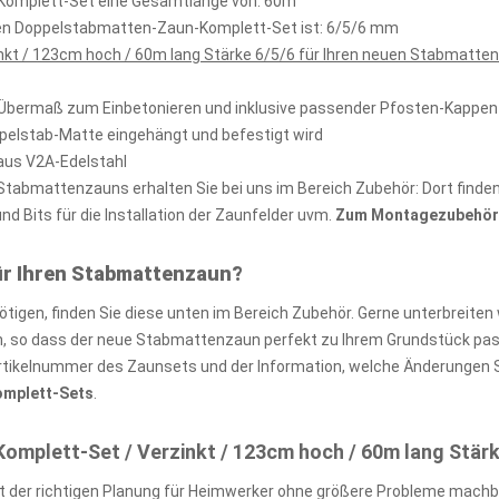
n-Komplett-Set eine Gesamtlänge von: 60m
kten Doppelstabmatten-Zaun-Komplett-Set ist: 6/5/6 mm
kt / 123cm hoch / 60m lang Stärke 6/5/6 für Ihren neuen Stabmatten
 Übermaß zum Einbetonieren und inklusive passender Pfosten-Kappen
ppelstab-Matte eingehängt und befestigt wird
aus V2A-Edelstahl
abmattenzauns erhalten Sie bei uns im Bereich Zubehör: Dort finden 
 Bits für die Installation der Zaunfelder uvm.
Zum Montagezubehör 
ür Ihren Stabmattenzaun?
igen, finden Sie diese unten im Bereich Zubehör. Gerne unterbreiten 
so dass der neue Stabmattenzaun perfekt zu Ihrem Grundstück passt
rtikelnummer des Zaunsets und der Information, welche Änderungen S
Komplett-Sets
.
plett-Set / Verzinkt / 123cm hoch / 60m lang Stärk
 der richtigen Planung für Heimwerker ohne größere Probleme machb