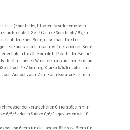
elteile (Zaunfelder, Pfosten, Montagematerial
enzaun Komplett-Set / Grün / 83cm hoch / 87,5m
st auf der einen Seite, dass man direkt die
e des Zauns starten kann. Auf der anderen Seite
beiter haben für alle Komplett-Pakete den Bedarf
d Farbe Ihres neuen Wunschzauns und finden dann
83cm hoch / 87,5m lang Stärke 6/5/6 noch nicht
rem neuen Wunschzaun. Zum Zaun-Berater kommen
Durchmesser der verarbeiteten Gitterstäbe in mm
rke 6/5/6 oder in Stärke 8/6/8 - gewähren wir
10
hmesser von 6 mm für die Längsstäbe bzw. 5mm für