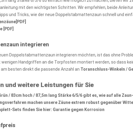
,5m lang Stärke 6/5/6 so einfach wie möglich zu machen, bieten wir 
zanleitung mit den wichtigsten Schritten. Wir empfehlen, beide Anlei
Tipps und Tricks, wie der neue Doppelstabmattenzaun schnell und ein
tenzäune[PDF]
e [PDF]
tenzaun integrieren
euen Doppelstabmattenzaun integrieren möchten, ist das ohne Probl
wenigen Handgriffen an die Torpfosten montiert werden, so dass kei
e am besten direkt die passende Anzahl an
Toranschluss-Winkeln / G
n und weitere Leistungen für Sie
n / 83cm hoch / 87,5m lang Stärke 6/5/6 gibt es, wie auf alle
Zaun
ungsverfahren machen unsere Zäune extrem robust gegenüber Witte
lett-Sets finden Sie hier:
Garantie gegen Korrosion
fpreis