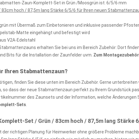
stabmatten-Zaun-Komplett-Set in Grün /Moosgrün ist: 6/5/6 mm
 83cm hoch / 87,5m lang Stärke 6/5/6 für Ihren neuen Stabmattenzau
sgrün mit Übermaß zum Einbetonieren und inklusive passender Pfost
ppelstab-Matte eingehängt und befestigt wird
aus V2A-Edelstahl
abmattenzauns erhalten Sie bei uns im Bereich Zubehör: Dort finden 
 Bits für die Installation der Zaunfelder uvm.
Zum Montagezubehör 
ür Ihren Stabmattenzaun?
igen, finden Sie diese unten im Bereich Zubehör. Gerne unterbreiten 
so dass der neue Stabmattenzaun perfekt zu Ihrem Grundstück passt
rtikelnummer des Zaunsets und der Information, welche Änderungen S
Komplett-Sets
.
plett-Set / Grün / 83cm hoch / 87,5m lang Stärke 6
 der richtigen Planung für Heimwerker ohne größere Probleme machb