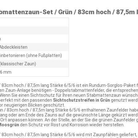
mattenzaun-Set / Grün / 83cm hoch / 87,5m l
m
Abdeckleisten
inbetonieren (ohne Fußplatten)
(klassischer Zaun)
/ 6 mm
 83cm hoch / 87,5m lang Stärke 6/5/6 ist ein Rundum-Sorglos-Paket
euen Zaun-Anlage benötigen - Doppelstabmattenfelder, die entspreche
. Wenn Sie einen Sichtschutz für Ihren neuen Stabmattenzaun wünsc
 perfekt mit den passenden
Sichtschutzstreifen in Grün
genutzt werde
 neugierigen Blicken geschützt.
n / 83cm hoch / 87,5m lang Stärke 6/5/6 enthaltenen Zaunfelder habe
ng oder am Ende des Zauns auf die gewünschte Länge gekürzt werden
rt anpassen können. An der Stelle, an der Sie die grünen Zaunfelder 
 Moosgrün
den Schutz vor Rost und Korrosion wieder herstellen.
83cm hoch / 87,5m lang Stärke 6/5/6 wird mit Zaunpfählen geliefert,