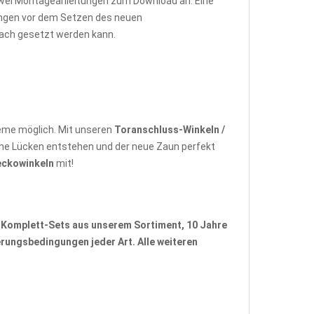
zwei Montageanleitungen zum Download an: Eine
tungen vor dem Setzen des neuen
fach gesetzt werden kann.
eme möglich. Mit unseren
Toranschluss-Winkeln /
ne Lücken entstehen und der neue Zaun perfekt
eckowinkeln
mit!
-Komplett-Sets
aus unserem Sortiment, 10 Jahre
rungsbedingungen jeder Art. Alle weiteren