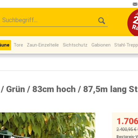
äune
Tore
Zaun-Einzelteile
Sichtschutz
Gabionen
Stahl-Trep
 Grün / 83cm hoch / 87,5m lang S
1.706
2.400,95 € 
Bestpreis-