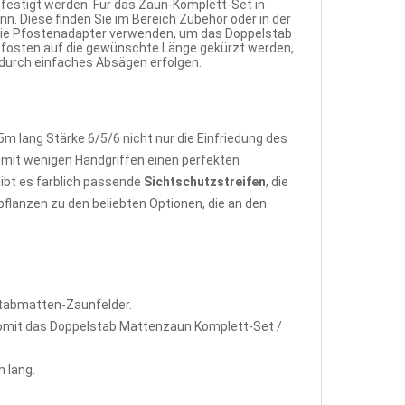
festigt werden. Für das Zaun-Komplett-Set in
. Diese finden Sie im Bereich Zubehör oder in der
 die Pfostenadapter verwenden, um das Doppelstab
pfosten auf die gewünschte Länge gekürzt werden,
 durch einfaches Absägen erfolgen.
lang Stärke 6/5/6 nicht nur die Einfriedung des
mit wenigen Handgriffen einen perfekten
ibt es farblich passende
Sichtschutzstreifen
, die
flanzen zu den beliebten Optionen, die an den
stabmatten-Zaunfelder.
omit das Doppelstab Mattenzaun Komplett-Set /
 lang.