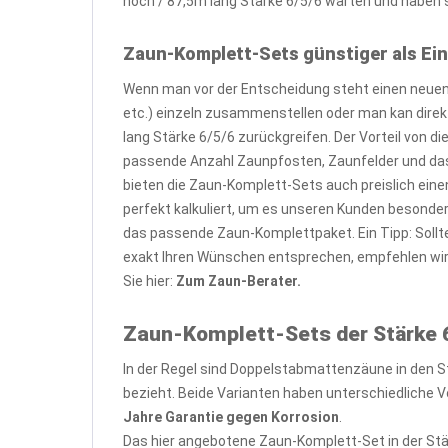
hoch / 87,5m lang Stärke 6/5/6 warten und haben s
Zaun-Komplett-Sets günstiger als Ein
Wenn man vor der Entscheidung steht einen neuen 
etc.) einzeln zusammenstellen oder man kan dire
lang Stärke 6/5/6 zurückgreifen. Der Vorteil von 
passende Anzahl Zaunpfosten, Zaunfelder und das
bieten die Zaun-Komplett-Sets auch preislich eine
perfekt kalkuliert, um es unseren Kunden besond
das passende Zaun-Komplettpaket. Ein Tipp: Sollt
exakt Ihren Wünschen entsprechen, empfehlen wi
Sie hier:
Zum Zaun-Berater.
Zaun-Komplett-Sets der Stärke 6
In der Regel sind Doppelstabmattenzäune in den S
bezieht. Beide Varianten haben unterschiedliche Vo
Jahre Garantie gegen Korrosion
.
Das hier angebotene Zaun-Komplett-Set in der Stä