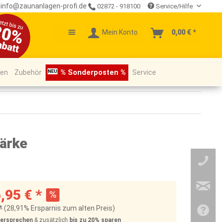
info@zaunanlagen-profi.de
02872 - 918100
Service/Hilfe
Mein Konto
0,00 € *
pen
Zubehör
% Sonderposten %
Service
tärke
,95 € *
*
(28,91% Ersparnis zum alten Preis)
Versprechen
& zusätzlich
bis zu 20%
sparen