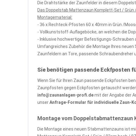
Die Drahtstärke der Zaunfelder in diesem Doppel
Das Doppelstab Mattenzaun Komplett-Set / Grün /
Montagematerial:
- 36 x Rechteck-Pfosten 60 x 40mm in Grün /Moo
- Vollkunststoff-Auflageböcke, an welchen die Do
- Inklusive hochwertiger Befestigungs-Schrauben 
Umfangreiches Zubehör die Montage Ihres neuen St
Zaunfeldern an Tore, passende Schraubendreher und
Sie benötigen passende Eckfposten f
Wenn Sie für Ihren Zaun passende Eckpfosten benöt
Zaunpfosten gegen Eckpfosten getauscht werden, 
info@zaunanlagen-profi.de
mit der Angabe der A
unser
Anfrage-Formular für individiuelle Zaun-
Montage vom Doppelstabmattenzaun Kom
Die Montage eines neuen Stabmattenzauns ist mit