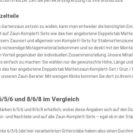
chon in kurzer Zeit die perfekte Eingrenzung für Ihre Grundstück.
zelteile
Gartenzaun setzen zu wollen, kann man entweder die benötigten Einz
kt auf Zaun-Komplett-Sets wie das hier angebotene Doppelstab Matt
diesem Zaunset und allgemein von Komplett-Sets für Stabmattenzäune i
 notwendige Motagematerial bekommen und so direkt mit der Montag
n Vorteil gegenüber der individuellen Zusammenstellung. Unsere Mitar
ers einfach zu machen: Sie wählen nur die gewünschte Höhe, Länge un
e das hier angebotene Doppelstab Mattenzaun Komplett-Set / Grün / 
r unseren Zaun-Berater. Mit wenigen Klicks kommen Sie dort zu Ih
/5/6 und 8/6/8 im Vergleich
tärken 6/5/6 und 8/6/8 erhätlich, wobei diese Angaben sich auf den 
r- und Nachteile und auf alle Zaun-Komplett-Sets – egal ob in der Stä
rke 6/5/6 (die hier verarbeiteten Gitterstäbe haben also einen Durc