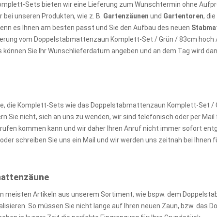
omplett-Sets bieten wir eine Lieferung zum Wunschtermin ohne Aufpre
 bei unseren Produkten, wie z. B.
Gartenzäunen
und
Gartentoren
, di
wenn es Ihnen am besten passt und Sie den Aufbau des neuen
Stabma
ieferung vom Doppelstabmattenzaun Komplett-Set / Grün / 83cm hoch /
s können Sie Ihr Wunschlieferdatum angeben und an dem Tag wird dann 
 die Komplett-Sets wie das Doppelstabmattenzaun Komplett-Set / Gr
Sie nicht, sich an uns zu wenden, wir sind telefonisch oder per Mail f
ufen kommen kann und wir daher Ihren Anruf nicht immer sofort ent
der schreiben Sie uns ein Mail und wir werden uns zeitnah bei Ihnen
bmattenzäune
en meisten Artikeln aus unserem Sortiment, wie bspw. dem Doppelst
realisieren. So müssen Sie nicht lange auf Ihren neuen Zaun, bzw. da