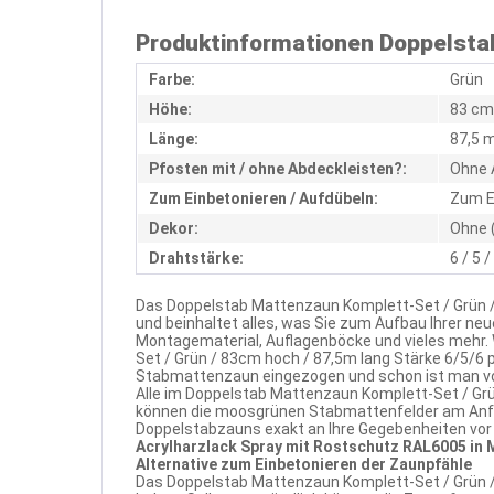
Produktinformationen Doppelstab
Farbe:
Grün
Höhe:
83 cm
Länge:
87,5 
Pfosten mit / ohne Abdeckleisten?:
Ohne 
Zum Einbetonieren / Aufdübeln:
Zum E
Dekor:
Ohne 
Drahtstärke:
6 / 5 
Das Doppelstab Mattenzaun Komplett-Set / Grün /
und beinhaltet alles, was Sie zum Aufbau Ihrer n
Montagematerial, Auflagenböcke und vieles mehr
Set / Grün / 83cm hoch / 87,5m lang Stärke 6/5/6
Stabmattenzaun eingezogen und schon ist man vor
Alle im Doppelstab Mattenzaun Komplett-Set / Grü
können die moosgrünen Stabmattenfelder am Anfa
Doppelstabzauns exakt an Ihre Gegebenheiten vor O
Acrylharzlack Spray mit Rostschutz RAL6005 in
Alternative zum Einbetonieren der Zaunpfähle
Das Doppelstab Mattenzaun Komplett-Set / Grün / 