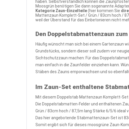
haben. Selbstverständlich können die Zaunpfosten
Moosgrün benötigen Sie dann sogenannte Adapterpl
Kategorie Zaun-Einzelteile
(hier kommen Sie
dir
Mattenzaun Komplett-Set / Grün / 83cm hoch / 87
weil der Überstand für das Einbetonieren nicht m
Den Doppelstabmattenzaun zum
Häufig wünscht man sich bei einem Gartenzaun wi
Grundstücks, sondern dieser soll zudem vor neug
Sichtschutzzaun machen: Für das Doppelstabmatte
man einfach in die Zaunfelder einziehen kann. Wün
Stäben des Zauns emporwachsen und so ebenfalls
Im Zaun-Set enthaltene Stabma
Mit diesem Doppelstab Mattenzaun Komplett-Set /
Die Doppelstabmatten-Felder und enthaltenen Za
Grün / 83cm hoch / 87,5m lang Stärke 6/5/6 ideal v
Das hier angebotende Stabmattenzaun-Set ist 83
Somit ergibt sich für dieses moosgrüne Zaun-Kom