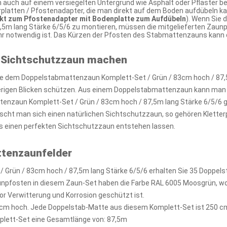
 auch auf einem versiegelten Untergrund wie Asphalt oder Pflaster be
atten / Pfostenadapter, die man direkt auf dem Boden aufdübeln kann
ekt zum Pfostenadapter mit Bodenplatte zum Aufdübeln
). Wenn Sie
,5m lang Stärke 6/5/6 zu montieren, müssen die mitgelieferten Zaun
ehr notwendig ist. Das Kürzen der Pfosten des Stabmattenzauns kann
 Sichtschutzzaun machen
e dem Doppelstabmattenzaun Komplett-Set / Grün / 83cm hoch / 87,5m 
ierigen Blicken schützen. Aus einem Doppelstabmattenzaun kann man 
nzaun Komplett-Set / Grün / 83cm hoch / 87,5m lang Stärke 6/5/6 g
scht man sich einen natürlichen Sichtschutzzaun, so gehören Kletterp
 einen perfekten Sichtschutzzaun entstehen lassen.
ttenzaunfelder
 Grün / 83cm hoch / 87,5m lang Stärke 6/5/6 erhalten Sie 35 Doppel
unpfosten in diesem Zaun-Set haben die Farbe RAL 6005 Moosgrün, w
or Verwitterung und Korrosion geschützt ist.
cm hoch. Jede Doppelstab-Matte aus diesem Komplett-Set ist 250 cm
plett-Set eine Gesamtlänge von: 87,5m