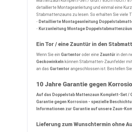
Mattenzaun Komplett-Set / Grün / 83cm hoch / 87
detaillierte Montageanleitung und einmal eine Kur
Stabmattenzauns zu lesen. So erhalten Sie viele 
-
Detaillierte Montageanleitung Doppelstabmat
-
Kurzanleitung Montage Doppelstabmattenzäun
Ein Tor / eine Zauntür in den Stabmat
Wenn Sie ein
Gartentor
oder eine
Zauntür
in den n
Geckowinkeln
können Stabmatten-Zaunfelder mit 
an das
Gartentor
angeschlossen ist. Bestellen Si
10 Jahre Garantie gegen Korrosio
Auf das Doppelstab Mattenzaun Komplett-Set / Grü
Garantie gegen Korrosion - spezielle Beschicht
Informationen zur Garantie auf unsere Zaun-Komp
Lieferung zum Wunschtermin ohne Au