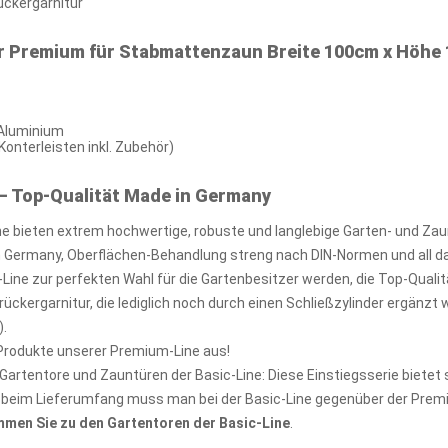
ückergarnitur
r Premium für Stabmattenzaun Breite 100cm x Höhe
 Aluminium
onterleisten inkl. Zubehör)
– Top-Qualität Made in Germany
e bieten extrem hochwertige, robuste und langlebige Garten- und Za
 Germany, Oberflächen-Behandlung streng nach DIN-Normen und all d
ine zur perfekten Wahl für die Gartenbesitzer werden, die Top-Qualit
ückergarnitur, die lediglich noch durch einen Schließzylinder ergän
).
 Produkte unserer Premium-Line aus!
Gartentore und Zauntüren der Basic-Line: Diese Einstiegsserie bietet
ch beim Lieferumfang muss man bei der Basic-Line gegenüber der Prem
mmen Sie zu den Gartentoren der Basic-Line
.