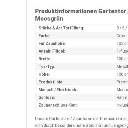
Produktinformationen Gartentor
Moosgrün
Stärke & Art Torfüllung:
8 / 6
Farbe:
Grün
Für Zaunhöhe:
103 c
Anzahl Flügel:
1-flüg
Breite:
100 c
Tor-Typ:
Metal
Höhe:
100 c
Produktlinie:
Prem
Manuell / Elektrisch:
Manue
Schloss:
Rahme
Zaunanschluss-Set:
Inklus
Unsere Gartentore / Zauntüren der Premium-Linie
sich durch besonders hohe Stabilität und Langlebi