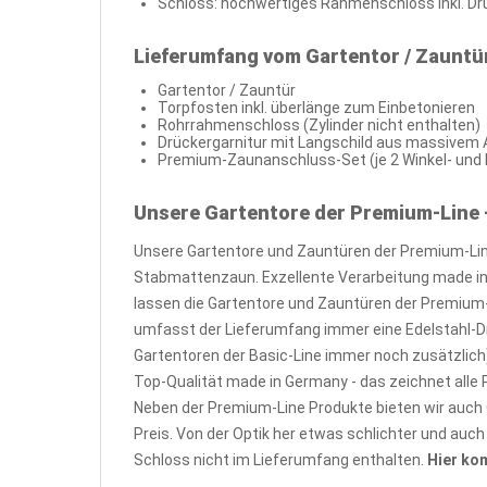
Schloss: hochwertiges Rahmenschloss inkl. Dr
Lieferumfang vom Gartentor / Zauntü
Gartentor / Zauntür
Torpfosten inkl. überlänge zum Einbetonieren
Rohrrahmenschloss (Zylinder nicht enthalten)
Drückergarnitur mit Langschild aus massivem
Premium-Zaunanschluss-Set (je 2 Winkel- und K
Unsere Gartentore der Premium-Line 
Unsere Gartentore und Zauntüren der Premium-Lin
Stabmattenzaun. Exzellente Verarbeitung made in
lassen die Gartentore und Zauntüren der Premium-L
umfasst der Lieferumfang immer eine Edelstahl-Dr
Gartentoren der Basic-Line immer noch zusätzlich
Top-Qualität made in Germany - das zeichnet alle
Neben der Premium-Line Produkte bieten wir auch 
Preis. Von der Optik her etwas schlichter und au
Schloss nicht im Lieferumfang enthalten.
Hier ko