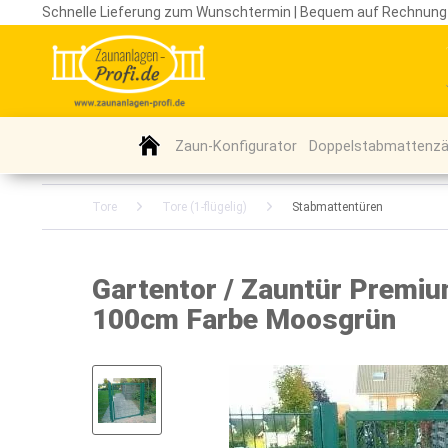
Schnelle Lieferung zum Wunschtermin | Bequem auf Rechnung
Zaun-Konfigurator
Doppelstabmattenz
Tore
Tore (1-flügelig)
Stabmattentüren
Gartentor / Zauntür Premi
100cm Farbe Moosgrün