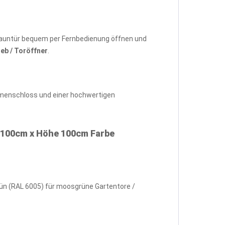
ie Zauntür bequem per Fernbedienung öffnen und
ieb / Toröffner
.
hmenschloss und einer hochwertigen
 100cm x Höhe 100cm Farbe
rün (RAL 6005) für moosgrüne Gartentore /