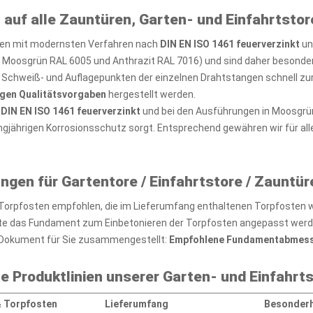
 auf alle Zauntüren, Garten- und Einfahrtstor
rden mit modernsten Verfahren nach
DIN EN ISO 1461 feuerverzinkt
un
n Moosgrün RAL 6005 und Anthrazit RAL 7016) und sind daher besonder
Schweiß- und Auflagepunkten der einzelnen Drahtstangen schnell zur 
gen Qualitätsvorgaben
hergestellt werden.
h
DIN EN ISO 1461 feuerverzinkt
und bei den Ausführungen in Moosgrün
angjährigen Korrosionsschutz sorgt. Entsprechend gewähren wir für all
n für Gartentore / Einfahrtstore / Zauntür
er Torpfosten empfohlen, die im Lieferumfang enthaltenen Torpfosten
sollte das Fundament zum Einbetonieren der Torpfosten angepasst werd
Dokument für Sie zusammengestellt:
Empfohlene Fundamentabmessun
le Produktlinien unserer Garten- und Einfahrt
&
Torpfosten
Lieferumfang
Besonderh