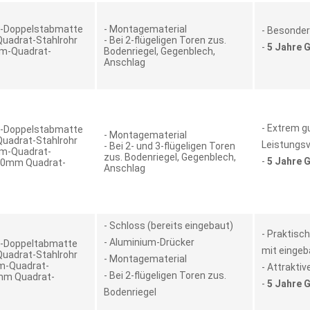
m-Doppelstabmatte
- Montagematerial
- Besonder
uadrat-Stahlrohr
- Bei 2-flügeligen Toren zus.
-
5 Jahre 
mm-Quadrat-
Bodenriegel, Gegenblech,
Anschlag
- Extrem g
m-Doppelstabmatte
- Montagematerial
uadrat-Stahlrohr
Leistungsv
- Bei 2- und 3-flügeligen Toren
mm-Quadrat-
zus. Bodenriegel, Gegenblech,
-
5 Jahre 
100mm Quadrat-
Anschlag
- Schloss (bereits eingebaut)
- Praktisc
- Aluminium-Drücker
m-Doppeltabmatte
mit einge
uadrat-Stahlrohr
- Montagematerial
m-Quadrat-
- Attraktiv
- Bei 2-flügeligen Toren zus.
0mm Quadrat-
-
5 Jahre 
Bodenriegel