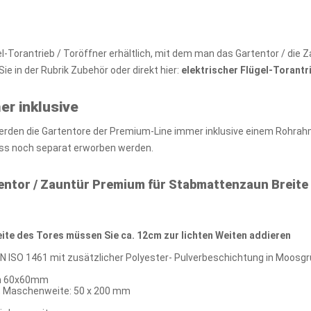
ügel-Torantrieb / Toröffner erhältlich, mit dem man das Gartentor / d
ie in der Rubrik Zubehör oder direkt hier:
elektrischer Flügel-Torantr
er inklusive
werden die Gartentore der Premium-Line immer inklusive einem Rohra
muss noch separat erworben werden.
entor / Zauntür Premium für Stabmattenzaun Breite
ite des Tores müssen Sie ca. 12cm zur lichten Weiten addieren
EN ISO 1461 mit zusätzlicher Polyester- Pulverbeschichtung in Moosg
en 60x60mm
, Maschenweite: 50 x 200 mm