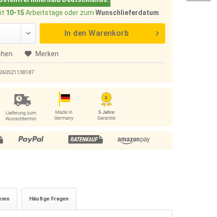
it
10-15
Arbeitstage oder zum
Wunschlieferdatum
In den
Warenkorb
chen
Merken
260521138187
nien
Häufige Fragen