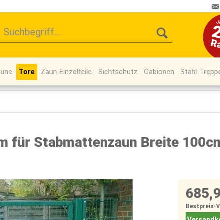
äune
Tore
Zaun-Einzelteile
Sichtschutz
Gabionen
Stahl-Trepp
um für Stabmattenzaun Breite 100c
685,9
Bestpreis-
Versandko