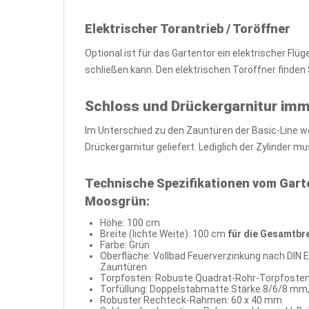
Elektrischer Torantrieb / Toröffner
Optional ist für das Gartentor ein elektrischer Fl
schließen kann. Den elektrischen Toröffner finden S
Schloss und Drückergarnitur imm
Im Unterschied zu den Zauntüren der Basic-Line 
Drückergarnitur geliefert. Lediglich der Zylinder 
Technische Spezifikationen vom Gart
Moosgrün:
Höhe: 100 cm
Breite (lichte Weite): 100 cm
für die Gesamtbre
Farbe: Grün
Oberfläche: Vollbad Feuerverzinkung nach DIN 
Zauntüren
Torpfosten: Robuste Quadrat-Rohr-Torpfost
Torfüllung: Doppelstabmatte Stärke 8/6/8 mm
Robuster Rechteck-Rahmen: 60 x 40 mm