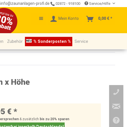
info@zaunanlagen-profi.de
02872 - 918100
Service/Hilfe
Mein Konto
0,00 € *
en
Zubehör
% Sonderposten %
Service
m x Höhe
5 € *
Versprechen
& zusätzlich
bis zu 20%
sparen
stenfrei innerhalb Deutschlands!