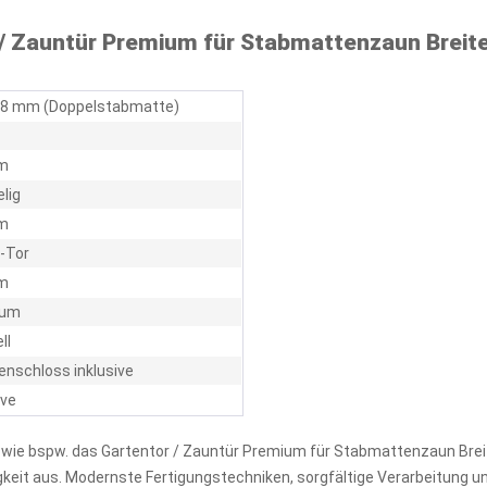
 / Zauntür Premium für Stabmattenzaun Brei
 / 8 mm (Doppelstabmatte)
m
elig
m
l-Tor
m
ium
ll
nschloss inklusive
ive
, wie bspw. das Gartentor / Zauntür Premium für Stabmattenzaun Br
gkeit aus. Modernste Fertigungstechniken, sorgfältige Verarbeitung u