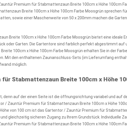
 / Zauntür Premium für Stabmattenzaun Breite 100cm x Höhe 100cm Fa
mattenzaun Breite 100cm x Höhe 100cm Farbe Moosgrün sprechen für
matten, sowie einer Maschenweite von 50 x 200mm machen die Garten
aun Breite 100cm x Höhe 100cm Farbe Moosgrün bietet eine ideale 
ück oder Garten. Die Gartentore sind farblich perfekt abgestimmt a
Breite 100cm x Höhe 100cm Farbe Moosgrün erhalten Sie in der Farb
n. Mit den enthaltenen Zaunanschluss-Sets (im Lieferumfang enthalt
ufwand möglich.
m für Stabmattenzaun Breite 100cm x Höhe 1
, denn auf der einen Seite ist die öffnungsrichtung variabel und auf d
ntor / Zauntür Premium für Stabmattenzaun Breite 100cm x Höhe 100cm
ner Höhe von 100 cm ist das Gartentor / Zauntür Premium für Stabmat
und gleichzeitig sicheren Zugang zu Ihrem Grundstück. Individuelle 
/ Zauntür Premium für Stabmattenzaun Breite 100cm x Höhe 100cm F