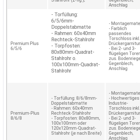
Stahlrohr (2-flg.);
Gegenblech,
Anschlag
- Torfüllung:
6/5/6mm-
- Montagemater
Doppelstabmatte
- Farblich
- Rahmen: 60x40mm
passendes
Torschloss inkl.
Rechteck-Stahlrohr
Premium Plus
Drückergarnitu
- Torpfosten:
6/5/6
- Bei 2- und 3-
80x80mm-Quadrat-
flügeligen Tore
Stahlrohr o.
zus. Bodenriege
Gegenblech,
100x100mm-Quadrat-
Anschlag
Stahlrohr
- Montagemater
- Torfüllung: 8/6/8mm-
- Hochwertiges
Doppelstabmatte
Industrie-
- Rahmen: 60x40mm
Torschloss inkl.
Premium-Plus
Rechteck-Stahlrohr
Drückergarnitu
8/6/8
- Torpfosten: 80x80mm,
- Bei 2- und 3-
100x100mm oder
flügeligen Tore
120x120mm-Quadrat-
zus. Bodenriege
Stahlrohr (je nach Breite)
Gegenblech,
Anschlag