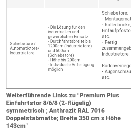
Schiebetore:
- Montagemat
- Rollenböcke
- Die Lösung für den
Einfaufpfoste
industriellen und
etc.
gewerblichen Einsatz
- Durchfahrtsbreite bis
- Fertig
Schiebetore /
1200cm (Industrietore)
zusammengeb
Automatiktore/
und 500cm
Industrietore
Industrietore:
(Schiebetore)
-
- Höhe bis 200cm
- Individuelle Anfertigung
Bodenverrieg
möglich
- Augenschra
etc.
Weiterführende Links zu "Premium Plus
Einfahrtstor 8/6/8 (2-flügelig)
symmetrisch ; Anthrazit RAL 7016
Doppelstabmatte; Breite 350 cm x Höhe
143cm"