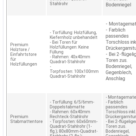
Stahlrohr
Bodenriegel
- Montagemat
- Farblich
- Torfüllung: Holzfüllung,
passendes
Kiefernholz unbehandelt
Torschloss ink
- Bei Toren für
Premium
Holzfüllungen: Keine
Drückergarnit
Holztore /
Füllung
- Bei 2-flügeli
Einfahrtstore
- Rahmen: 40x40mm
für
Toren zus.
Quadrat-Stahlrohr
Holzfüllungen
Bodenriegel,
-
Torpfosten: 100x100mm
Gegenblech,
Quadrat-Stahlrohr
Anschlag
- Montagemater
- Torfüllung: 6/5/6mm-
- Farblich
Doppelstabmatte
passendes
- Rahmen: 60x40mm
Torschloss inkl.
Premium
Rechteck-Stahlrohr
Drückergarnitu
Stabmattentore
- Torpfosten: 60x60mm-
- Bei 2-flügelig
Quadrat-Stahlrohr (1-
Toren zus.
flg.); 80x80mm-Quadrat-
Bodenriegel,