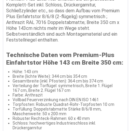
Komplett-Set inkl. Schloss, Drückergarnitur,
Schließzylinder etc., so dass dem Aufbau vom Premium
Plus Einfahrtstor 8/6/8 (2-flügelig) symmetrisch ;
Anthrazit RAL 7016 Doppelstabmatte; Breite 350 cm x
Höhe 143cm nichts mehr im Wege steht.
Selbstverständlich sind auch Montagematerial und ein
Feststellriegel enthalten.
Technische Daten vom Premium-Plus
Einfahrtstor Höhe 143 cm Breite 350 cm:
Höhe: 143 cm
Breite (lichte Weite): 344 cm bis 354 cm
Gesamtbreite (inkl. Pfosten): 364 cm bis 374 cm
Verteilung der Torflügel: symmetrisch, Breite 1. Flügel
167 cm, Breite 2. Flügel 167 cm
Farbe: Anthrazit
Vollbad Feuerverzinkung nach DIN EN ISO 1461
Torpfosten: Robuste Quadrat-Rohr-Torpfosten 10 cm
Torfüllung: Doppelstabmatte Stärke 8/6/8 mm,
Maschenweite: 50 x 200 mm
Robuster Rechteck-Rahmen: 60 x 40 mm
Schloss: hochwertiges Industrieschloss inkl.
Drückergarnitur