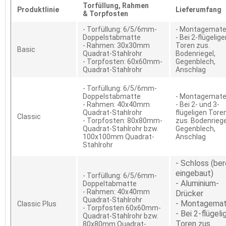
Torfüllung,
Rahmen
Produktlinie
Lieferumfang
&
Torpfosten
- Torfüllung: 6/5/6mm-
- Montagemater
Doppelstabmatte
- Bei 2-flügelig
- Rahmen: 30x30mm
Toren zus.
Basic
Quadrat-Stahlrohr
Bodenriegel,
- Torpfosten: 60x60mm-
Gegenblech,
Quadrat-Stahlrohr
Anschlag
- Torfüllung: 6/5/6mm-
Doppelstabmatte
- Montagemater
- Rahmen: 40x40mm
- Bei 2- und 3-
Quadrat-Stahlrohr
flügeligen Tore
Classic
- Torpfosten: 80x80mm-
zus. Bodenriege
Quadrat-Stahlrohr bzw.
Gegenblech,
100x100mm Quadrat-
Anschlag
Stahlrohr
- Schloss (ber
eingebaut)
- Torfüllung: 6/5/6mm-
- Aluminium-
Doppeltabmatte
- Rahmen: 40x40mm
Drücker
Quadrat-Stahlrohr
- Montagemat
Classic Plus
- Torpfosten 60x60mm-
- Bei 2-flügeli
Quadrat-Stahlrohr bzw.
Toren zus.
80x80mm Quadrat-