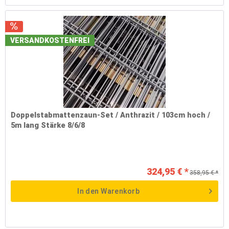
VERSANDKOSTENFREI
Doppelstabmattenzaun-Set / Anthrazit / 103cm hoch /
5m lang Stärke 8/6/8
324,95 € *
358,95 € *
In den
Warenkorb