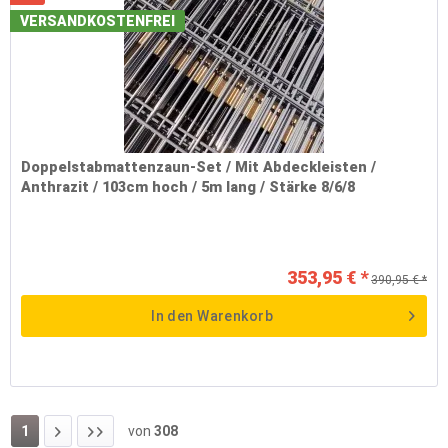
VERSANDKOSTENFREI
Doppelstabmattenzaun-Set / Mit Abdeckleisten /
Anthrazit / 103cm hoch / 5m lang / Stärke 8/6/8
353,95 € *
390,95 € *
In den
Warenkorb
1
von
308