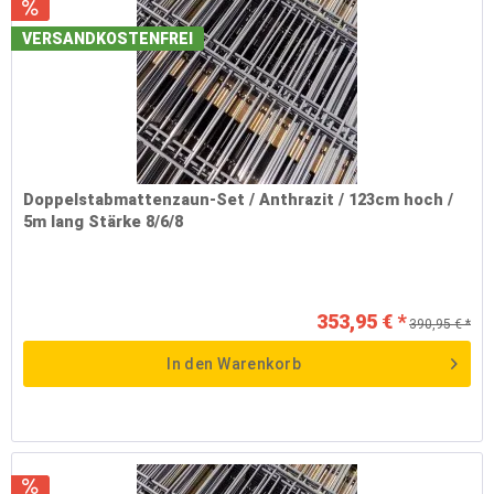
VERSANDKOSTENFREI
Doppelstabmattenzaun-Set / Anthrazit / 123cm hoch /
5m lang Stärke 8/6/8
353,95 € *
390,95 € *
In den
Warenkorb