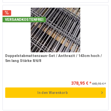
VERSANDKOSTENFREI
Doppelstabmattenzaun-Set / Anthrazit / 143cm hoch /
5m lang Stärke 8/6/8
378,95 € *
445,95 € *
In den
Warenkorb