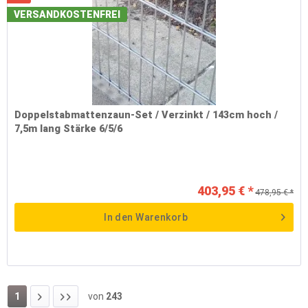
VERSANDKOSTENFREI
Doppelstabmattenzaun-Set / Verzinkt / 143cm hoch /
7,5m lang Stärke 6/5/6
403,95 € *
478,95 € *
In den
Warenkorb
1
von
243