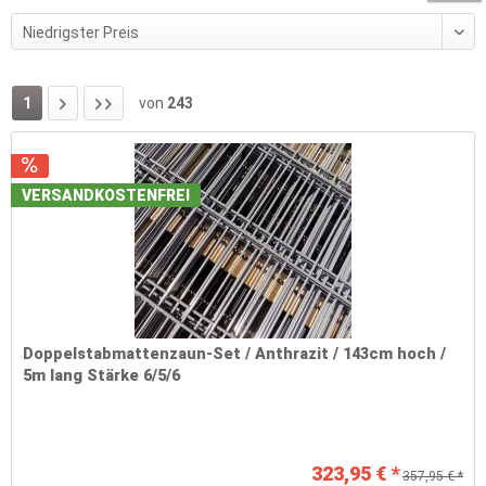
1
von
243
VERSANDKOSTENFREI
Doppelstabmattenzaun-Set / Anthrazit / 143cm hoch /
5m lang Stärke 6/5/6
323,95 € *
357,95 € *