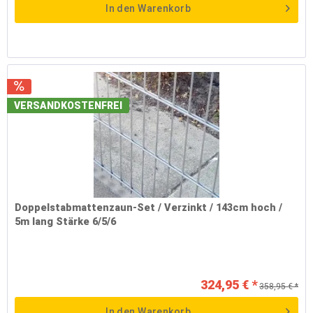
In den
Warenkorb
VERSANDKOSTENFREI
Doppelstabmattenzaun-Set / Verzinkt / 143cm hoch /
5m lang Stärke 6/5/6
324,95 € *
358,95 € *
In den
Warenkorb