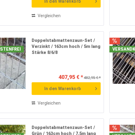
In den
Warenkorb
m
(
12
)
m
(
12
)
Vergleichen
Doppelstabmattenzaun-Set /
Verzinkt / 163cm hoch / 5m lang
STENFREI
VERSANDK
Stärke 8/6/8
407,95 € *
482,95 € *
In den
Warenkorb
Vergleichen
Doppelstabmattenzaun-Set /
Grün / 163cm hoch / 7,5m lang