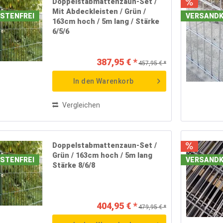
Doppelstabmattenzaun-Set /
(
72
)
Mit Abdeckleisten / Grün /
STENFREI
VERSANDK
163cm hoch / 5m lang / Stärke
 m
(
72
)
6/5/6
(
72
)
 m
(
72
)
387,95 € *
(
72
)
457,95 € *
 m
(
72
)
In den
Warenkorb
(
72
)
 m
(
72
)
Vergleichen
m
(
72
)
m
(
12
)
m
(
12
)
Doppelstabmattenzaun-Set /
m
(
12
)
Grün / 163cm hoch / 5m lang
STENFREI
VERSANDK
Stärke 8/6/8
m
(
12
)
m
(
12
)
m
(
12
)
m
(
12
)
404,95 € *
479,95 € *
m
(
12
)