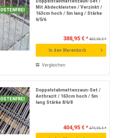
Doppelstabmattenzaun-Set /
Mit Abdeckleisten / Verzinkt /
OSTENFREI
163cm hoch / 5m lang / Stärke
6/5/6
388,95 € *
459,95 € *
In den
Warenkorb
Vergleichen
Doppelstabmattenzaun-Set /
Anthrazit / 163cm hoch / 5m
OSTENFREI
lang Stärke 8/6/8
404,95 € *
479,95 € *