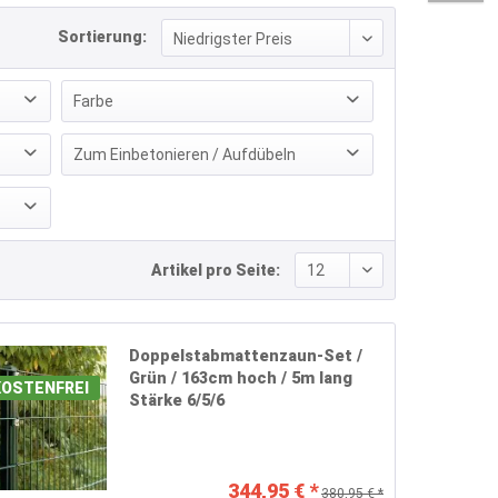
Sortierung:
Farbe
Anthrazit
(
970
)
Zum Einbetonieren / Aufdübeln
Grün
(
970
)
Zum Aufdübeln (mit Fußplatten)
(
468
)
Verzinkt
(
970
)
Zum Einbetonieren (ohne Fußplatten)
(
2442
)
Artikel pro Seite:
Doppelstabmattenzaun-Set /
Grün / 163cm hoch / 5m lang
OSTENFREI
Stärke 6/5/6
344,95 € *
380,95 € *