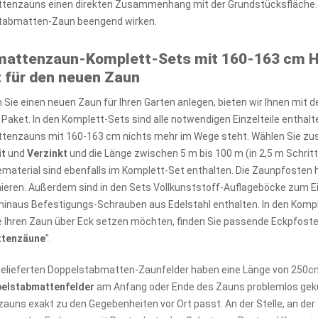
enzauns einen direkten Zusammenhang mit der Grundstücksfläche. Bei
tabmatten-Zaun beengend wirken.
mattenzaun-Komplett-Sets mit 160-163 cm H
 für den neuen Zaun
Sie einen neuen Zaun für Ihren Garten anlegen, bieten wir Ihnen mit d
 Paket. In den Komplett-Sets sind alle notwendigen Einzelteile enthal
tenzauns mit 160-163 cm nichts mehr im Wege steht. Wählen Sie zus
it
und
Verzinkt
und die Länge zwischen 5 m bis 100 m (in 2,5 m Schritt
material sind ebenfalls im Komplett-Set enthalten. Die Zaunpfoste
ieren. Außerdem sind in den Sets Vollkunststoff-Auflageböcke zum 
hinaus Befestigungs-Schrauben aus Edelstahl enthalten. In den Komp
 Ihren Zaun über Eck setzen möchten, finden Sie passende Eckpfosten
ttenzäune
".
gelieferten Doppelstabmatten-Zaunfelder haben eine Länge von 250c
elstabmattenfelder
am Anfang oder Ende des Zauns problemlos gekü
uns exakt zu den Gegebenheiten vor Ort passt. An der Stelle, an der S