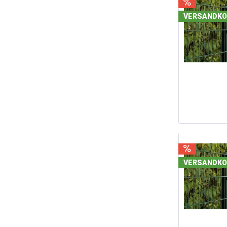
80 m
VERSANDKO
82,5
85 m
87,5
90 m
92,5
95 m
97,5
100 
110 
120 
130 
VERSANDKO
140 
150 
160 
170 
180 