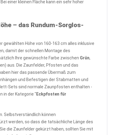
 einer kleinen Fläche kann ein sehr hoher
öhe – das Rundum-Sorglos-
er gewählten Höhe von 160-163 cm alles inklusive
ten, damit der schnellen Montage des
ätzlich Ihre gewünschte Farbe zwischen
Grün
,
en) aus. Die Zaunfelder, Pfosten und das
n haben hier das passende Übermaß zum
Einhängen und Befestigen der Stabmatten und
lett-Sets sind normale Zaunpfosten enthalten -
 in der Kategorie "
Eckpfosten für
m. Selbstverständlich können
rzt werden, so dass die tatsächliche Länge des
ie die Zaunfelder gekürzt haben, sollten Sie mit