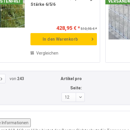
STENFREI
VERSANDK
Stärke 6/5/6
428,95 € *
510,95 € *
In den
Warenkorb
Vergleichen
von
243
Artikel pro
Seite:
e Informationen