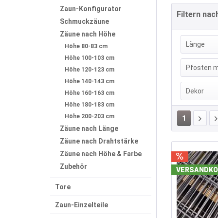
Zaun-Konfigurator
Filtern nac
Schmuckzäune
Zäune nach Höhe
Länge
Höhe 80-83 cm
Höhe 100-103 cm
5 m
(
Pfosten m
Höhe 120-123 cm
7,5 
Höhe 140-143 cm
Ohne
Dekor
10 m
Höhe 160-163 cm
Mit A
12,5
Höhe 180-183 cm
Ohne 
Höhe 200-203 cm
15 m
1
3er-
Zäune nach Länge
17,5
Boge
Zäune nach Drahtstärke
20 m
Boge
Zäune nach Höhe & Farbe
22,5
Diam
Zubehör
25 m
VERSANDKO
Kreis
27,5
Tore
2-1 (
30 m
2-1 (
Zaun-Einzelteile
32,5
2-1 (