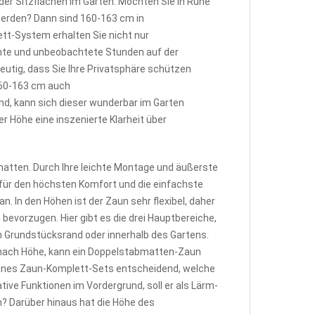
er Sitzflächen im Garten. Möchten Sie in Ruhe
werden? Dann sind 160-163 cm in
tt-System erhalten Sie nicht nur
nnte und unbeobachtete Stunden auf der
eutig, dass Sie Ihre Privatsphäre schützen
160-163 cm auch
nd, kann sich dieser wunderbar im Garten
 Höhe eine inszenierte Klarheit über
matten. Durch Ihre leichte Montage und äußerste
für den höchsten Komfort und die einfachste
 In den Höhen ist der Zaun sehr flexibel, daher
bevorzugen. Hier gibt es die drei Hauptbereiche,
m Grundstücksrand oder innerhalb des Gartens.
Je nach Höhe, kann ein Doppelstabmatten-Zaun
 eines Zaun-Komplett-Sets entscheidend, welche
ive Funktionen im Vordergrund, soll er als Lärm-
en? Darüber hinaus hat die Höhe des