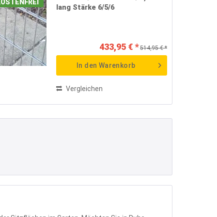
OSTENFREI
lang Stärke 6/5/6
433,95 € *
514,95 € *
In den
Warenkorb
Vergleichen