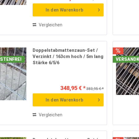
(
72
)
 m
(
72
)
In den
Warenkorb
(
72
)
 m
(
72
)
Vergleichen
(
72
)
 m
(
72
)
(
72
)
Doppelstabmattenzaun-Set /
Verzinkt / 163cm hoch / 5m lang
 m
(
72
)
STENFREI
VERSANDK
Stärke 6/5/6
(
72
)
 m
(
72
)
(
72
)
348,95 € *
383,95 € *
 m
(
72
)
(
72
)
In den
Warenkorb
 m
(
72
)
(
72
)
Vergleichen
 m
(
72
)
(
72
)
 m
(
72
)