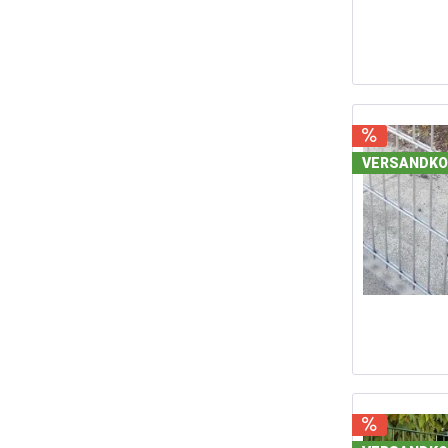
190 
200 
VERSANDKO