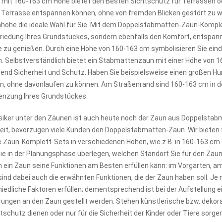
 mit 160-163 cm Höhe bietet den Besten Sichtschutz für Terrassen od
r Terrasse entspannen können, ohne von fremden Blicken gestört zu 
höhe die ideale Wahl für Sie. Mit dem Doppelstabmatten-Zaun-Komple
friedung Ihres Grundstückes, sondern ebenfalls den Komfort, entspa
 zu genießen. Durch eine Höhe von 160-163 cm symbolisieren Sie eind
 Selbstverständlich bietet ein Stabmattenzaun mit einer Höhe von 
end Sicherheit und Schutz. Haben Sie beispielsweise einen großen Hu
n, ohne davonlaufen zu können. Am Straßenrand sind 160-163 cm in der
enzung Ihres Grundstückes.
siker unter den Zäunen ist auch heute noch der Zaun aus Doppelstab
it, bevorzugen viele Kunden den Doppelstabmatten-Zaun. Wir bieten 
Zaun-Komplett-Sets in verschiedenen Höhen, wie z.B. in 160-163 cm an.
Sie in der Planungsphase überlegen, welchen Standort Sie für den Zaun 
 ein Zaun seine Funktionen am Besten erfüllen kann: im Vorgarten, a
sind dabei auch die erwähnten Funktionen, die der Zaun haben soll. 
iedliche Faktoren erfüllen; dementsprechend ist bei der Aufstellung
ungen an den Zaun gestellt werden. Stehen künstlerische bzw. dekorat
tschutz dienen oder nur für die Sicherheit der Kinder oder Tiere sorg