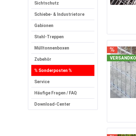
35 m
Sichtschutz
37,5
Schiebe- & Industrietore
40 m
42,5
Gabionen
45 m
Stahl-Treppen
47,5
50 m
Mülltonnenboxen
52,5
VERSANDKO
Zubehör
55 m
% Sonderposten %
57,5
60 m
Service
62,5
Häufige Fragen / FAQ
65 m
67,5
Download-Center
70 m
72,5
75 m
77,5