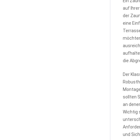
Ein Zaun
auf Ihre
der Zaun
eine Ein
Terrasse
möchten.
ausreich
aufhalte
die Abgr
Der Klas
Robusthe
Montage 
sollten 
an denen
Wichtig 
untersch
Anforder
und Sich