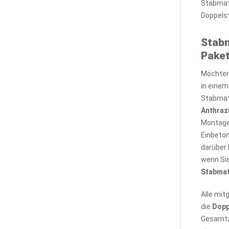
Stabmatt
Doppels
Stab
Paket
Möchten 
in einem
Stabmat
Anthraz
Montage
Einbeton
darüber 
wenn Sie
Stabma
Alle mit
die
Dopp
Gesamtza