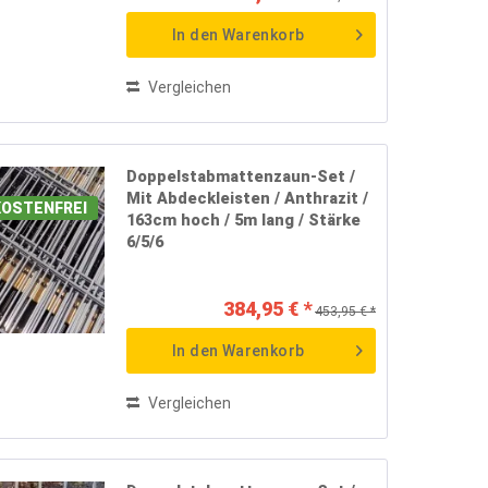
In den
Warenkorb
Vergleichen
Doppelstabmattenzaun-Set /
Mit Abdeckleisten / Anthrazit /
OSTENFREI
163cm hoch / 5m lang / Stärke
6/5/6
384,95 € *
453,95 € *
In den
Warenkorb
Vergleichen