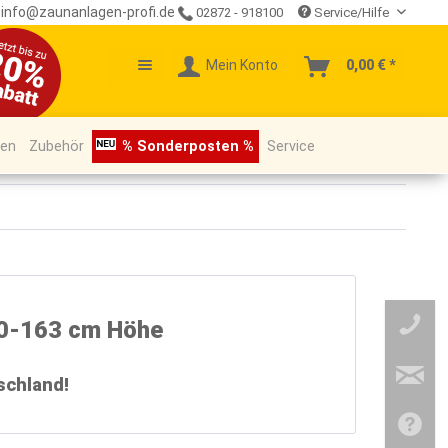
info@zaunanlagen-profi.de
02872 - 918100
Service/Hilfe
Mein Konto
0,00 € *
pen
Zubehör
% Sonderposten %
Service
60-163 cm Höhe
schland!