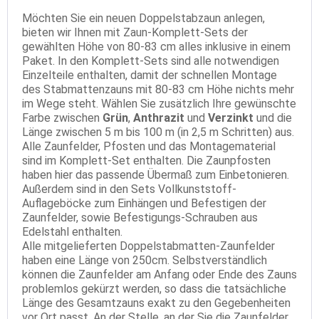
Möchten Sie ein neuen Doppelstabzaun anlegen,
bieten wir Ihnen mit Zaun-Komplett-Sets der
gewählten Höhe von 80-83 cm alles inklusive in einem
Paket. In den Komplett-Sets sind alle notwendigen
Einzelteile enthalten, damit der schnellen Montage
des Stabmattenzauns mit 80-83 cm Höhe nichts mehr
im Wege steht. Wählen Sie zusätzlich Ihre gewünschte
Farbe zwischen
Grün
,
Anthrazit
und
Verzinkt
und die
Länge zwischen 5 m bis 100 m (in 2,5 m Schritten) aus.
Alle Zaunfelder, Pfosten und das Montagematerial
sind im Komplett-Set enthalten. Die Zaunpfosten
haben hier das passende Übermaß zum Einbetonieren.
Außerdem sind in den Sets Vollkunststoff-
Auflageböcke zum Einhängen und Befestigen der
Zaunfelder, sowie Befestigungs-Schrauben aus
Edelstahl enthalten.
Alle mitgelieferten Doppelstabmatten-Zaunfelder
haben eine Länge von 250cm. Selbstverständlich
können die Zaunfelder am Anfang oder Ende des Zauns
problemlos gekürzt werden, so dass die tatsächliche
Länge des Gesamtzauns exakt zu den Gegebenheiten
vor Ort passt. An der Stelle, an der Sie die Zaunfelder