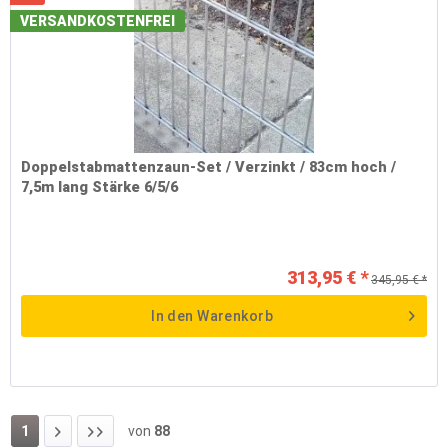
VERSANDKOSTENFREI
Doppelstabmattenzaun-Set / Verzinkt / 83cm hoch /
7,5m lang Stärke 6/5/6
313,95 € *
345,95 € *
In den
Warenkorb
1
von
88