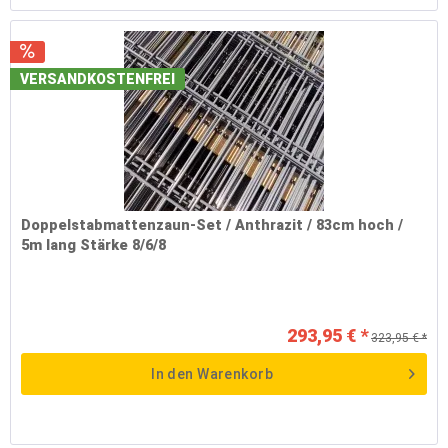
VERSANDKOSTENFREI
Doppelstabmattenzaun-Set / Anthrazit / 83cm hoch /
5m lang Stärke 8/6/8
293,95 € *
323,95 € *
In den
Warenkorb